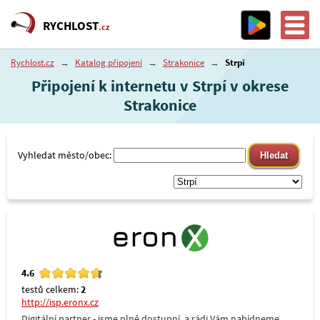
RYCHLOST
.cz
Rychlost.cz
→
Katalog připojení
→
Strakonice
→
Strpí
Připojení k internetu v Strpí v okrese
Strakonice
Vyhledat město/obec:
4.6
testů celkem:
2
http://isp.eronx.cz
Digitální partner - jsme plně dostupní, a rádi Vám nabídneme