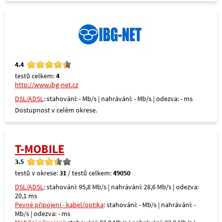
4.4
testů celkem:
4
http://www.ibg-net.cz
DSL/ADSL
: stahování: - Mb/s | nahrávání: - Mb/s | odezva: - ms
Dostupnost v celém okrese.
T-MOBILE
3.5
testů v okrese:
31
/ testů celkem:
49050
DSL/ADSL
: stahování: 95,8 Mb/s | nahrávání: 28,6 Mb/s | odezva:
20,1 ms
Pevné připojení - kabel/optika
: stahování: - Mb/s | nahrávání: -
Mb/s | odezva: - ms