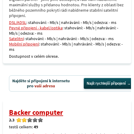
maximální služby s přidanou hodnotou. Pro klienty z oblastí bez
běžného pozemního pokrytí rádi nabídneme stabilní satelitní
připojení.
DSL/ADSL
: stahování: - Mb/s | nahrávání: - Mb/s | odezva: - ms
Pevné připojení - kabel/optika
: stahování: - Mb/s | nahrávání: -
Mb/s | odezva: - ms
Satelitní
: stahování: - Mb/s | nahrávání: - Mb/s | odezva: - ms
Mobilní připojení
: stahování: - Mb/s | nahrávání: - Mb/s | odezva: -
ms
Dostupnost v celém okrese.
Najděte si připojení k internetu
Najít rychlejší připojení
pro
vaši adresu
Backer computer
2.3
testů celkem:
49