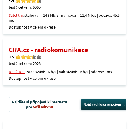
4.4
testů celkem:
6965
Satelitní
: stahování: 148 Mb/s | nahrávání: 11,4 Mb/s | odezva: 45,5
ms
Dostupnost v celém okrese.
CRA.cz - radiokomunikace
3.5
testů celkem:
2023
DSL/ADSL
: stahování: - Mb/s | nahrávání: - Mb/s | odezva: - ms
Dostupnost v celém okrese.
Najděte si připojení k internetu
Najít rychlejší připojení
pro
vaši adresu