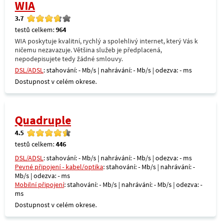
WIA
3.7
testů celkem:
964
WIA poskytuje kvalitní, rychlý a spolehlivý internet, který Vás k
ničemu nezavazuje. Většina služeb je předplacená,
nepodepisujete tedy žádné smlouvy.
DSL/ADSL
: stahování: - Mb/s | nahrávání: - Mb/s | odezva: - ms
Dostupnost v celém okrese.
Quadruple
4.5
testů celkem:
446
DSL/ADSL
: stahování: - Mb/s | nahrávání: - Mb/s | odezva: - ms
Pevné připojení - kabel/optika
: stahování: - Mb/s | nahrávání: -
Mb/s | odezva: - ms
Mobilní připojení
: stahování: - Mb/s | nahrávání: - Mb/s | odezva: -
ms
Dostupnost v celém okrese.