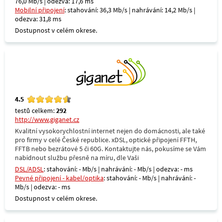
76,0 Mb/s | odezva: 17,6 ms
Mobilní připojení
: stahování: 36,3 Mb/s | nahrávání: 14,2 Mb/s |
odezva: 31,8 ms
Dostupnost v celém okrese.
4.5
testů celkem:
292
http://www.giganet.cz
Kvalitní vysokorychlostní internet nejen do domácnosti, ale také
pro firmy v celé České republice. xDSL, optické připojení FFTH,
FFTB nebo bezrátové 5 či 60G. Kontaktujte nás, pokusíme se Vám
nabídnout službu přesně na míru, dle Vaši
DSL/ADSL
: stahování: - Mb/s | nahrávání: - Mb/s | odezva: - ms
Pevné připojení - kabel/optika
: stahování: - Mb/s | nahrávání: -
Mb/s | odezva: - ms
Dostupnost v celém okrese.