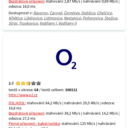
Bezdrátové připojení
: stahování: 2,87 Mb/s | nahrávání: 0,69 Mb/s |
odezva: 16,0 ms
Dostupnost v:
Bavorov
,
Čavyně
,
Černěves
,
Dobšice
,
Chelčice
,
Křtětice
,
Libějovice
,
Lidmovice
,
Nestanice
,
Pohorovice
,
Stožice
,
Strpí
,
Truskovice
,
Vodňany I
,
Vodňany II
2.7
testů v okrese:
64
/ testů celkem:
100112
http://www.o2.cz
DSL/ADSL
: stahování: 64,2 Mb/s | nahrávání: 20,5 Mb/s | odezva:
16,8 ms
Bezdrátové připojení
: stahování: 38,2 Mb/s | nahrávání: 14,2 Mb/s |
odezva: 27,3 ms
Pevné připojení - kabel/optika
: stahování: 125 Mb/s | nahrávání: