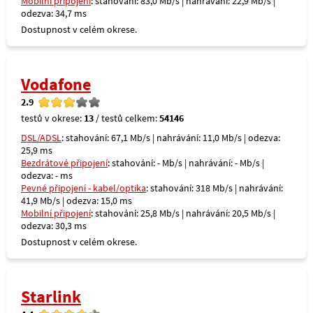
Mobilní připojení
: stahování: 83,0 Mb/s | nahrávání: 22,9 Mb/s |
odezva: 34,7 ms
Dostupnost v celém okrese.
Vodafone
2.9
testů v okrese:
13
/ testů celkem:
54146
DSL/ADSL
: stahování: 67,1 Mb/s | nahrávání: 11,0 Mb/s | odezva:
25,9 ms
Bezdrátové připojení
: stahování: - Mb/s | nahrávání: - Mb/s |
odezva: - ms
Pevné připojení - kabel/optika
: stahování: 318 Mb/s | nahrávání:
41,9 Mb/s | odezva: 15,0 ms
Mobilní připojení
: stahování: 25,8 Mb/s | nahrávání: 20,5 Mb/s |
odezva: 30,3 ms
Dostupnost v celém okrese.
Starlink