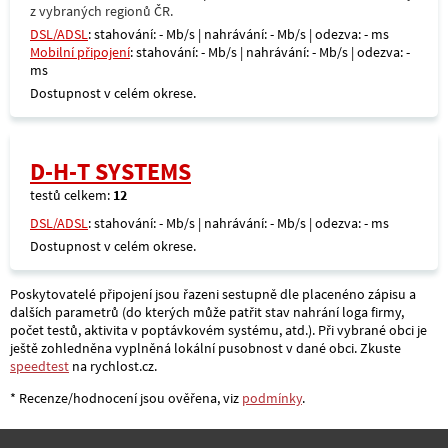
z vybraných regionů ČR.
DSL/ADSL
: stahování: - Mb/s | nahrávání: - Mb/s | odezva: - ms
Mobilní připojení
: stahování: - Mb/s | nahrávání: - Mb/s | odezva: -
ms
Dostupnost v celém okrese.
D-H-T SYSTEMS
testů celkem:
12
DSL/ADSL
: stahování: - Mb/s | nahrávání: - Mb/s | odezva: - ms
Dostupnost v celém okrese.
Poskytovatelé připojení jsou řazeni sestupně dle placenéno zápisu a
dalších parametrů (do kterých může patřit stav nahrání loga firmy,
počet testů, aktivita v poptávkovém systému, atd.). Při vybrané obci je
ještě zohledněna vyplněná lokální pusobnost v dané obci. Zkuste
speedtest
na rychlost.cz.
* Recenze/hodnocení jsou ověřena, viz
podmínky
.