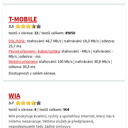
T-MOBILE
3.5
testů v okrese:
33
/ testů celkem:
49050
DSL/ADSL
: stahování: 48,7 Mb/s | nahrávání: 16,3 Mb/s | odezva:
25,7 ms
Pevné připojení - kabel/optika
: stahování: - Mb/s | nahrávání: -
Mb/s | odezva: - ms
Mobilní připojení
: stahování: 100 Mb/s | nahrávání: 30,9 Mb/s |
odezva: 30,3 ms
Dostupnost v celém okrese.
WIA
3.7
testů v okrese:
4
/ testů celkem:
964
WIA poskytuje kvalitní, rychlý a spolehlivý internet, který Vás k
ničemu nezavazuje. Většina služeb je předplacená,
nepodepisujete tedy žádné smlouvy.