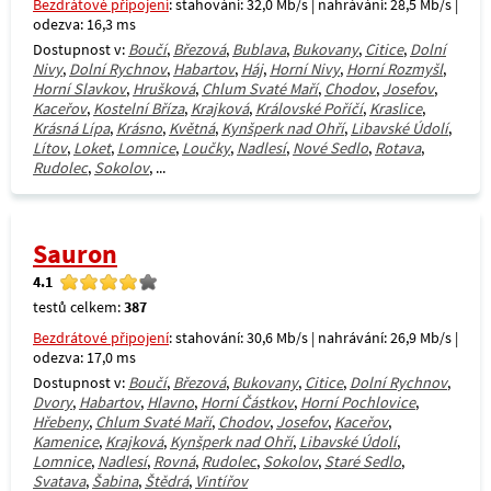
Bezdrátové připojení
: stahování: 32,0 Mb/s | nahrávání: 28,5 Mb/s |
odezva: 16,3 ms
Dostupnost v:
Boučí
,
Březová
,
Bublava
,
Bukovany
,
Citice
,
Dolní
Nivy
,
Dolní Rychnov
,
Habartov
,
Háj
,
Horní Nivy
,
Horní Rozmyšl
,
Horní Slavkov
,
Hrušková
,
Chlum Svaté Maří
,
Chodov
,
Josefov
,
Kaceřov
,
Kostelní Bříza
,
Krajková
,
Královské Poříčí
,
Kraslice
,
Krásná Lípa
,
Krásno
,
Květná
,
Kynšperk nad Ohří
,
Libavské Údolí
,
Lítov
,
Loket
,
Lomnice
,
Loučky
,
Nadlesí
,
Nové Sedlo
,
Rotava
,
Rudolec
,
Sokolov
, ...
Sauron
4.1
testů celkem:
387
Bezdrátové připojení
: stahování: 30,6 Mb/s | nahrávání: 26,9 Mb/s |
odezva: 17,0 ms
Dostupnost v:
Boučí
,
Březová
,
Bukovany
,
Citice
,
Dolní Rychnov
,
Dvory
,
Habartov
,
Hlavno
,
Horní Částkov
,
Horní Pochlovice
,
Hřebeny
,
Chlum Svaté Maří
,
Chodov
,
Josefov
,
Kaceřov
,
Kamenice
,
Krajková
,
Kynšperk nad Ohří
,
Libavské Údolí
,
Lomnice
,
Nadlesí
,
Rovná
,
Rudolec
,
Sokolov
,
Staré Sedlo
,
Svatava
,
Šabina
,
Štědrá
,
Vintířov