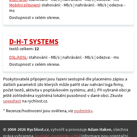
Mobilní připojení
: stahování: - Mb/s | nahrávání: - Mb/s | odezva: -
ms
Dostupnost v celém okrese.
D-H-T SYSTEMS
testů celkem:
12
DSL/ADSL
: stahování: - Mb/s | nahrávání: - Mb/s | odezva: - ms
Dostupnost v celém okrese.
Poskytovatelé připojení jsou řazeni sestupně dle placenéno zápisu a
dalších parametrů (do kterých může patřit stav nahrání loga firmy,
počet testů, aktivita v poptávkovém systému, atd.). Při vybrané obci je
ještě zohledněna vyplněná lokální pusobnost v dané obci. Zkuste
speedtest
na rychlost.cz.
* Recenze/hodnocení jsou ověřena, viz
podmínky
.
© 2004-2026 Rychlost.cz
, vytvořil a provozuje
Adam Haken
, všechna
práva vyhrazena,
kontakt
,
podmínky užití
.| Informace jsou orientační.