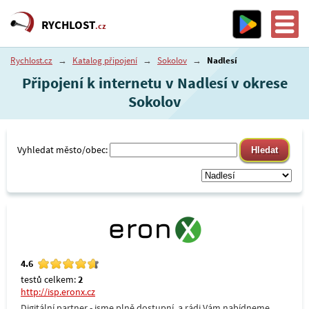
RYCHLOST
.cz
Rychlost.cz
→
Katalog připojení
→
Sokolov
→
Nadlesí
Připojení k internetu v Nadlesí v okrese
Sokolov
Vyhledat město/obec:
4.6
testů celkem:
2
http://isp.eronx.cz
Digitální partner - jsme plně dostupní, a rádi Vám nabídneme