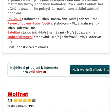
maximální služby s přidanou hodnotou. Pro klienty z oblastí bez
běžného pozemního pokrytí rádi nabídneme stabilní satelitní
připojení.
DSL/ADSL
: stahování: - Mb/s | nahrávání: - Mb/s | odezva: - ms
Pevné připojení - kabel/optika
: stahování: - Mb/s | nahrávání: -
Mb/s | odezva: - ms
Satelitní
: stahování: - Mb/s | nahrávání: - Mb/s | odezva: - ms
Mobilní připojení
: stahování: - Mb/s | nahrávání: - Mb/s | odezva: -
ms
Dostupnost v celém okrese.
Najděte si připojení k internetu
Najít rychlejší připojení
pro
vaši adresu
Wolfnet
4.2
testů celkem:
395