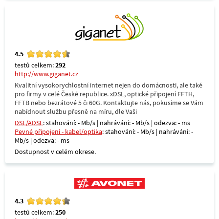
4.5
testů celkem:
292
http://www.giganet.cz
Kvalitní vysokorychlostní internet nejen do domácnosti, ale také
pro firmy v celé České republice. xDSL, optické připojení FFTH,
FFTB nebo bezrátové 5 či 60G. Kontaktujte nás, pokusíme se Vám
nabídnout službu přesně na míru, dle Vaši
DSL/ADSL
: stahování: - Mb/s | nahrávání: - Mb/s | odezva: - ms
Pevné připojení - kabel/optika
: stahování: - Mb/s | nahrávání: -
Mb/s | odezva: - ms
Dostupnost v celém okrese.
4.3
testů celkem:
250