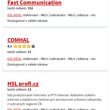
Fast Communication
testů celkem:
152
DSL/ADSL
: stahování: - Mb/s | nahrávání: - Mb/s | odezva: - ms
Dostupnost v celém okrese.
COMHAL
4.2
testů celkem:
17
DSL/ADSL
: stahování: - Mb/s | nahrávání: - Mb/s | odezva: - ms
Dostupnost v celém okrese.
HSL profi.cz
testů celkem:
13
Váš poskytovatel internetu a IPTV televize. Nabízíme stabilní
internet a kabelovou televizi pro domácnosti a firemní zákazníky
z vybraných regionů ČR.
DSL/ADSL
: stahování: - Mb/s | nahrávání: - Mb/s | odezva: - ms