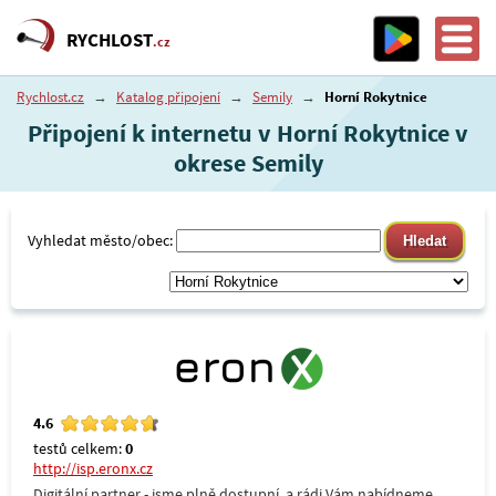
RYCHLOST
.cz
Rychlost.cz
→
Katalog připojení
→
Semily
→
Horní Rokytnice
Připojení k internetu v Horní Rokytnice v
okrese Semily
Vyhledat město/obec:
4.6
testů celkem:
0
http://isp.eronx.cz
Digitální partner - jsme plně dostupní, a rádi Vám nabídneme