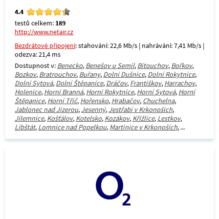
4.4
testů celkem:
189
http://www.netair.cz
Bezdrátové připojení
: stahování: 22,6 Mb/s | nahrávání: 7,41 Mb/s |
odezva: 21,4 ms
Dostupnost v:
Benecko
,
Benešov u Semil
,
Bítouchov
,
Bořkov
,
Bozkov
,
Bratrouchov
,
Buřany
,
Dolní Dušnice
,
Dolní Rokytnice
,
Dolní Sytová
,
Dolní Štěpanice
,
Dráčov
,
Františkov
,
Harrachov
,
Holenice
,
Horní Branná
,
Horní Rokytnice
,
Horní Sytová
,
Horní
Štěpanice
,
Horní Tříč
,
Hořensko
,
Hrabačov
,
Chuchelna
,
Jablonec nad Jizerou
,
Jesenný
,
Jestřabí v Krkonoších
,
Jilemnice
,
Košťálov
,
Kotelsko
,
Kozákov
,
Křížlice
,
Lestkov
,
Libštát
,
Lomnice nad Popelkou
,
Martinice v Krkonoších
, ...