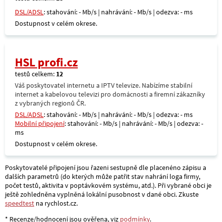
DSL/ADSL
: stahování: - Mb/s | nahrávání: - Mb/s | odezva: - ms
Dostupnost v celém okrese.
HSL profi.cz
testů celkem:
12
Váš poskytovatel internetu a IPTV televize. Nabízíme stabilní
internet a kabelovou televizi pro domácnosti a firemní zákazníky
z vybraných regionů ČR.
DSL/ADSL
: stahování: - Mb/s | nahrávání: - Mb/s | odezva: - ms
Mobilní připojení
: stahování: - Mb/s | nahrávání: - Mb/s | odezva: -
ms
Dostupnost v celém okrese.
Poskytovatelé připojení jsou řazeni sestupně dle placenéno zápisu a
dalších parametrů (do kterých může patřit stav nahrání loga firmy,
počet testů, aktivita v poptávkovém systému, atd.). Při vybrané obci je
ještě zohledněna vyplněná lokální pusobnost v dané obci. Zkuste
speedtest
na rychlost.cz.
* Recenze/hodnocení jsou ověřena, viz
podmínky
.