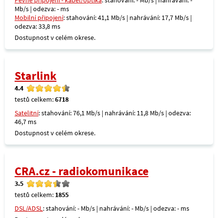
Pevné připojení - kabel/optika
: stahování: - Mb/s | nahrávání: -
Mb/s | odezva: - ms
Mobilní připojení
: stahování: 41,1 Mb/s | nahrávání: 17,7 Mb/s |
odezva: 33,8 ms
Dostupnost v celém okrese.
Starlink
4.4
testů celkem:
6718
Satelitní
: stahování: 76,1 Mb/s | nahrávání: 11,8 Mb/s | odezva:
46,7 ms
Dostupnost v celém okrese.
CRA.cz - radiokomunikace
3.5
testů celkem:
1855
DSL/ADSL
: stahování: - Mb/s | nahrávání: - Mb/s | odezva: - ms