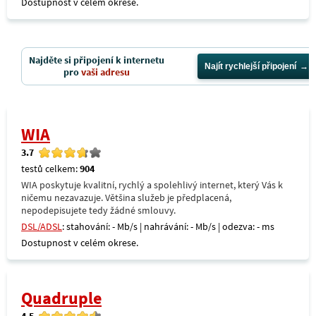
Dostupnost v celém okrese.
Najděte si připojení k internetu
Najít rychlejší připojení
pro
vaši adresu
WIA
3.7
testů celkem:
904
WIA poskytuje kvalitní, rychlý a spolehlivý internet, který Vás k
ničemu nezavazuje. Většina služeb je předplacená,
nepodepisujete tedy žádné smlouvy.
DSL/ADSL
: stahování: - Mb/s | nahrávání: - Mb/s | odezva: - ms
Dostupnost v celém okrese.
Quadruple
4.5