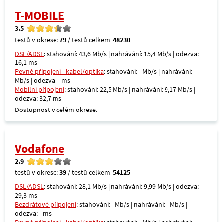
T-MOBILE
3.5
testů v okrese:
79
/ testů celkem:
48230
DSL/ADSL
: stahování: 43,6 Mb/s | nahrávání: 15,4 Mb/s | odezva:
16,1 ms
Pevné připojení - kabel/optika
: stahování: - Mb/s | nahrávání: -
Mb/s | odezva: - ms
Mobilní připojení
: stahování: 22,5 Mb/s | nahrávání: 9,17 Mb/s |
odezva: 32,7 ms
Dostupnost v celém okrese.
Vodafone
2.9
testů v okrese:
39
/ testů celkem:
54125
DSL/ADSL
: stahování: 28,1 Mb/s | nahrávání: 9,99 Mb/s | odezva:
29,3 ms
Bezdrátové připojení
: stahování: - Mb/s | nahrávání: - Mb/s |
odezva: - ms