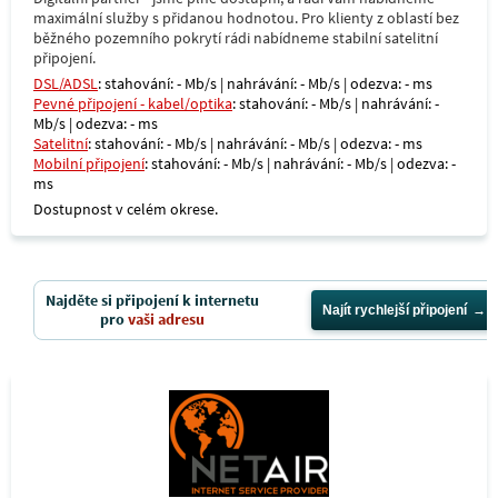
maximální služby s přidanou hodnotou. Pro klienty z oblastí bez
běžného pozemního pokrytí rádi nabídneme stabilní satelitní
připojení.
DSL/ADSL
: stahování: - Mb/s | nahrávání: - Mb/s | odezva: - ms
Pevné připojení - kabel/optika
: stahování: - Mb/s | nahrávání: -
Mb/s | odezva: - ms
Satelitní
: stahování: - Mb/s | nahrávání: - Mb/s | odezva: - ms
Mobilní připojení
: stahování: - Mb/s | nahrávání: - Mb/s | odezva: -
ms
Dostupnost v celém okrese.
Najděte si připojení k internetu
Najít rychlejší připojení
pro
vaši adresu