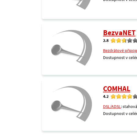
BezvaNET
2.8
Bezdrátové připoj
Dostupnost v celé
COMHAL
4.2
DSL/ADSL
: stahová
Dostupnost v celé