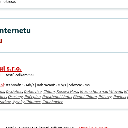
m okrese.
internetu
u
 s.r.o.
testů celkem:
99
ení
: stahování: - Mb/s | nahrávání: - Mb/s | odezva: - ms
ina
,
Dražetice
,
Dublovice
,
Chlum
,
Kosova Hora
,
Krásná Hora nad Vltavou
,
Kř
lice
,
Osečany
,
Počepice
,
Prostřední Lhota
,
Přední Chlum
,
Příčovy
,
Rovina
,
ratkov
,
Vysoký Chlumec
,
Zduchovice