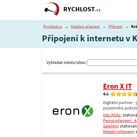
RYCHLOST
.cz
Rychlost.cz
→
Katalog připojení
→
Příbram
→
Krá
Připojení k internetu v
Vyhledat město/obec:
Eron X IT
4.6
Digitální partner 
pozemního pokrytí 
DSL/ADSL
: stahová
Pevné připojení - 
Satelitní
: stahování
Mobilní připojení
: