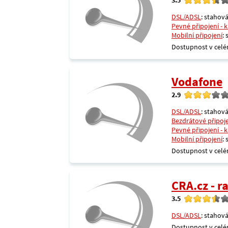
DSL/ADSL
: stahová
Pevné připojení - 
Mobilní připojení
:
Dostupnost v celé
Vodafone
2.9
DSL/ADSL
: stahová
Bezdrátové připoj
Pevné připojení - 
Mobilní připojení
:
Dostupnost v celé
CRA.cz - 
3.5
DSL/ADSL
: stahová
Dostupnost v celé