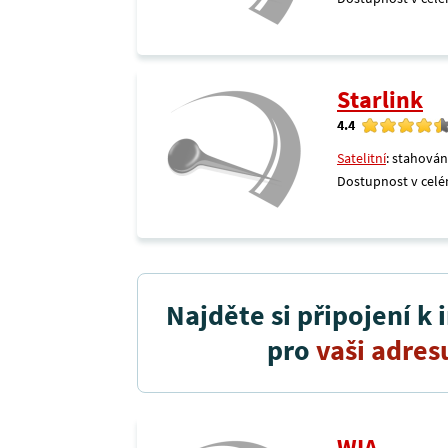
Starlink
4.4
Satelitní
: stahován
Dostupnost v celé
Najděte si připojení k 
pro
vaši adres
WIA