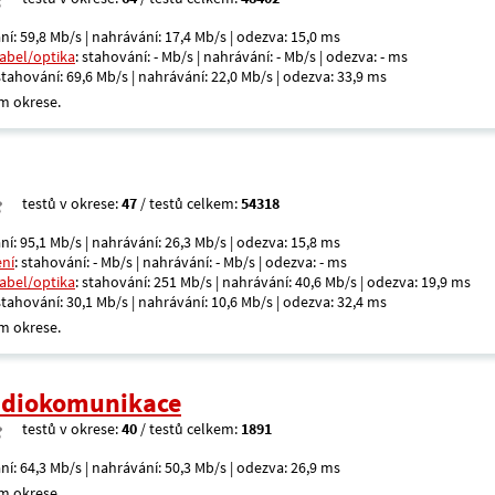
ní: 59,8 Mb/s | nahrávání: 17,4 Mb/s | odezva: 15,0 ms
kabel/optika
: stahování: - Mb/s | nahrávání: - Mb/s | odezva: - ms
 stahování: 69,6 Mb/s | nahrávání: 22,0 Mb/s | odezva: 33,9 ms
m okrese.
testů v okrese:
47
/ testů celkem:
54318
ní: 95,1 Mb/s | nahrávání: 26,3 Mb/s | odezva: 15,8 ms
ení
: stahování: - Mb/s | nahrávání: - Mb/s | odezva: - ms
kabel/optika
: stahování: 251 Mb/s | nahrávání: 40,6 Mb/s | odezva: 19,9 ms
 stahování: 30,1 Mb/s | nahrávání: 10,6 Mb/s | odezva: 32,4 ms
m okrese.
radiokomunikace
testů v okrese:
40
/ testů celkem:
1891
ní: 64,3 Mb/s | nahrávání: 50,3 Mb/s | odezva: 26,9 ms
m okrese.