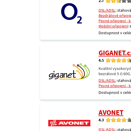
2.7
DSL/ADSL
: stahová
Bezdrátové připoj
Pevné připojení - 
Mobilní připojení
:
Dostupnost v celé
GIGANET.c
4.5
Kvalitní vysokoryc
bezrátové 5 či 60G
DSL/ADSL
: stahová
Pevné připojení - 
Dostupnost v celé
AVONET
4.3
DSL/ADSL
: stahová