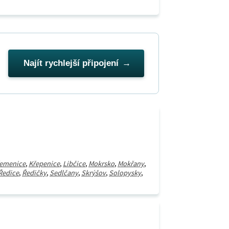
Najít rychlejší připojení
emenice
,
Křepenice
,
Libčice
,
Mokrsko
,
Mokřany
,
Ředice
,
Ředičky
,
Sedlčany
,
Skrýšov
,
Solopysky
,