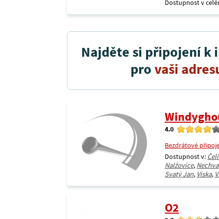
Dostupnost v celé
Najděte si připojení k 
pro
vaši adres
Windyghoul
4.0
Bezdrátové připoj
Dostupnost v:
Čel
Nalžovice
,
Nechva
Svatý Jan
,
Víska
,
V
O2