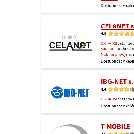
Dostupnost v celé
CELANET sp
4.9
DSL/ADSL
: stahová
Satelitní
: stahování
Mobilní připojení
:
Dostupnost v celé
IBG-NET s.
4.4
DSL/ADSL
: stahová
Dostupnost v celé
T-MOBILE
3.5