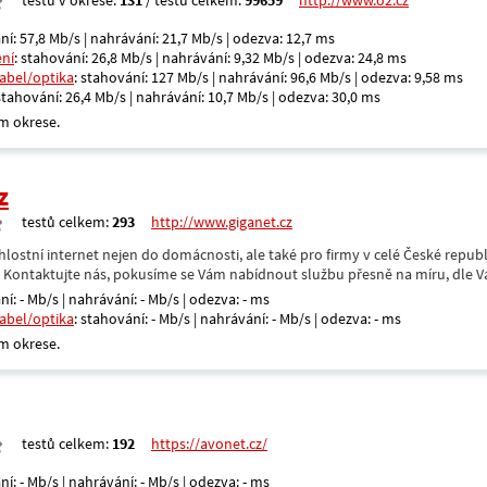
testů v okrese:
131
/ testů celkem:
99659
http://www.o2.cz
ní: 57,8 Mb/s | nahrávání: 21,7 Mb/s | odezva: 12,7 ms
ení
: stahování: 26,8 Mb/s | nahrávání: 9,32 Mb/s | odezva: 24,8 ms
kabel/optika
: stahování: 127 Mb/s | nahrávání: 96,6 Mb/s | odezva: 9,58 ms
 stahování: 26,4 Mb/s | nahrávání: 10,7 Mb/s | odezva: 30,0 ms
m okrese.
z
testů celkem:
293
http://www.giganet.cz
hlostní internet nejen do domácnosti, ale také pro firmy v celé České repub
. Kontaktujte nás, pokusíme se Vám nabídnout službu přesně na míru, dle V
ní: - Mb/s | nahrávání: - Mb/s | odezva: - ms
kabel/optika
: stahování: - Mb/s | nahrávání: - Mb/s | odezva: - ms
m okrese.
testů celkem:
192
https://avonet.cz/
ní: - Mb/s | nahrávání: - Mb/s | odezva: - ms