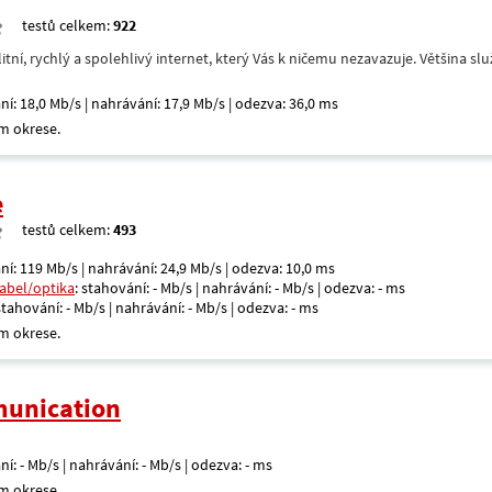
testů celkem:
922
itní, rychlý a spolehlivý internet, který Vás k ničemu nezavazuje. Většina s
ní: 18,0 Mb/s | nahrávání: 17,9 Mb/s | odezva: 36,0 ms
m okrese.
e
testů celkem:
493
ní: 119 Mb/s | nahrávání: 24,9 Mb/s | odezva: 10,0 ms
kabel/optika
: stahování: - Mb/s | nahrávání: - Mb/s | odezva: - ms
 stahování: - Mb/s | nahrávání: - Mb/s | odezva: - ms
m okrese.
unication
ní: - Mb/s | nahrávání: - Mb/s | odezva: - ms
m okrese.