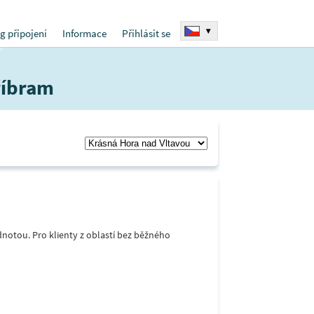
▾
g připojení
Informace
Přihlásit se
říbram
notou. Pro klienty z oblastí bez běžného