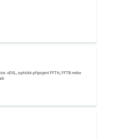
lice. xDSL, optické připojení FFTH, FFTB nebo
aši