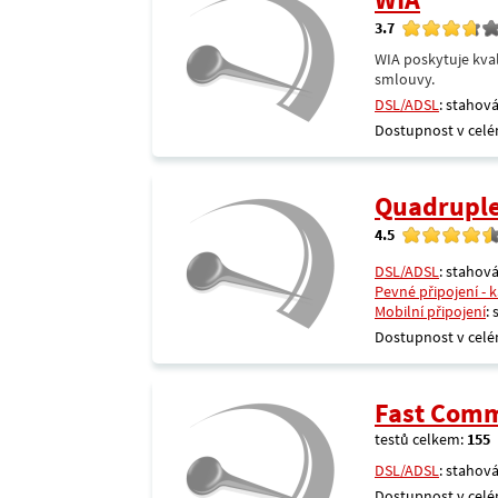
3.7
WIA poskytuje kval
smlouvy.
DSL/ADSL
: stahová
Dostupnost v celé
Quadrupl
4.5
DSL/ADSL
: stahová
Pevné připojení - 
Mobilní připojení
:
Dostupnost v celé
Fast Comm
testů celkem:
155
DSL/ADSL
: stahová
Dostupnost v celé