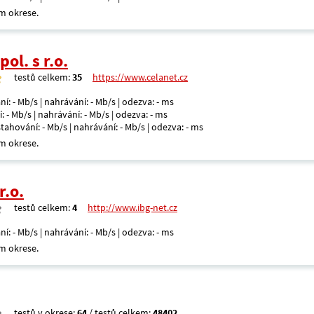
m okrese.
ol. s r.o.
testů celkem:
35
https://www.celanet.cz
ní: - Mb/s | nahrávání: - Mb/s | odezva: - ms
: - Mb/s | nahrávání: - Mb/s | odezva: - ms
 stahování: - Mb/s | nahrávání: - Mb/s | odezva: - ms
m okrese.
r.o.
testů celkem:
4
http://www.ibg-net.cz
ní: - Mb/s | nahrávání: - Mb/s | odezva: - ms
m okrese.
testů v okrese:
64
/ testů celkem:
48402