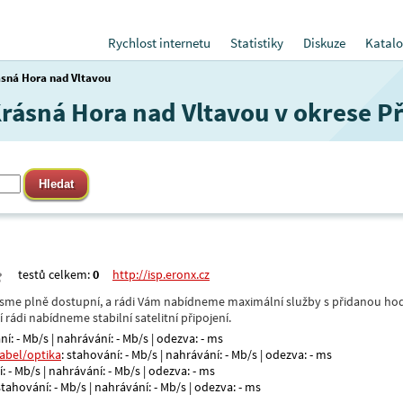
Rychlost internetu
Statistiky
Diskuze
Katalo
sná Hora nad Vltavou
 Krásná Hora nad Vltavou v okrese P
testů celkem:
0
http://isp.eronx.cz
- jsme plně dostupní, a rádi Vám nabídneme maximální služby s přidanou hod
rádi nabídneme stabilní satelitní připojení.
ní: - Mb/s | nahrávání: - Mb/s | odezva: - ms
kabel/optika
: stahování: - Mb/s | nahrávání: - Mb/s | odezva: - ms
: - Mb/s | nahrávání: - Mb/s | odezva: - ms
 stahování: - Mb/s | nahrávání: - Mb/s | odezva: - ms