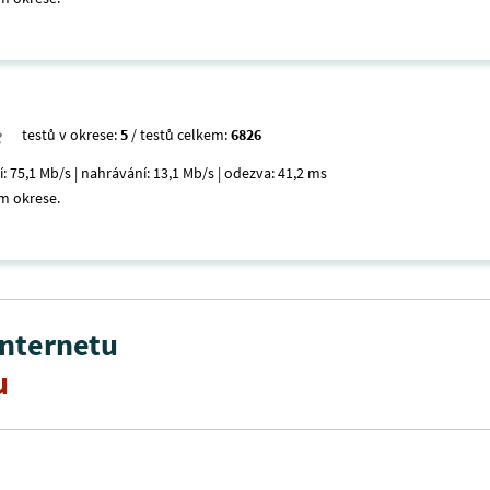
testů v okrese:
5
/ testů celkem:
6826
í: 75,1 Mb/s | nahrávání: 13,1 Mb/s | odezva: 41,2 ms
m okrese.
internetu
u