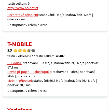
testů celkem:
0
http://www.holnet.cz
Bezdrátové připojení
: stahování: - Mb/s | nahrávání: - Mb/s |
odezva: - ms
Dostupnost v celém okrese.
T-MOBILE
3.5
testů v okrese:
87
/ testů celkem:
48402
DSL/ADSL
: stahování: 107 Mb/s | nahrávání: 59,0 Mb/s | odezva:
17,1 ms
Pevné připojení - kabel/optika
: stahování: - Mb/s | nahrávání: -
Mb/s | odezva: - ms
Mobilní připojení
: stahování: 66,8 Mb/s | nahrávání: 26,4 Mb/s |
odezva: 30,0 ms
Dostupnost v celém okrese.
Vodafone