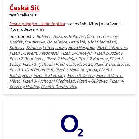
Česká Síť
testů celkem:
0
Pevné připojení - kabel/optika
: stahování: - Mb/s | nahrávání: -
Mb/s | odezva: - ms
Dostupnost v:
Bolevec
,
Božkov
,
Bukovec
,
Černice
,
Červený
Hrádek
,
Doubravka
,
Doudlevce
,
Hradiště
,
Jižní Předměstí
,
Koterov
,
Křimice
,
Litice
,
Lobzy
,
Nová Hospoda
,
Plzeň 1-Bolevec
,
Plzeň 1-Severní Předměstí
,
Plzeň 1-Vinice-jih
,
Plzeň 2-Božkov
,
Plzeň 2-Doudlevce
,
Plzeň 2-Hradiště
,
Plzeň 2-Koterov
,
Plzeň 2-
Lobzy
,
Plzeň 2-Východní Předměstí
,
Plzeň 26
,
Plzeň 3-Doudlevce
,
Plzeň 3-Jižní Předměstí
,
Plzeň 3-Nová Hospoda
,
Plzeň 3-
Radobyčice
,
Plzeň 3-Skvrňany
,
Plzeň 3-Valcha
,
Plzeň 3-Vnitřní
Město
,
Plzeň 3-Východní Předměstí
,
Plzeň 4-Bukovec
,
Plzeň 4-
Červený Hrádek
,
Plzeň 4-Doubravka
, ...