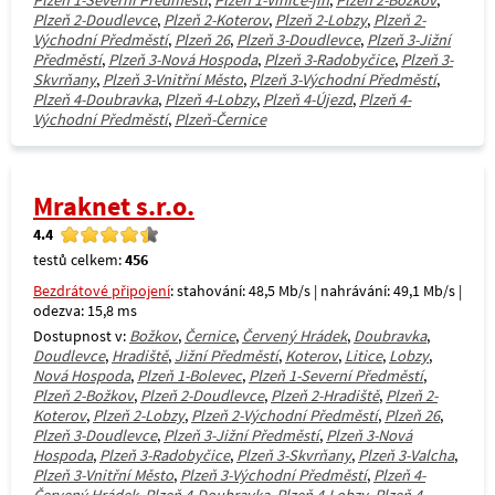
Plzeň 1-Severní Předměstí
,
Plzeň 1-Vinice-jih
,
Plzeň 2-Božkov
,
Plzeň 2-Doudlevce
,
Plzeň 2-Koterov
,
Plzeň 2-Lobzy
,
Plzeň 2-
Východní Předměstí
,
Plzeň 26
,
Plzeň 3-Doudlevce
,
Plzeň 3-Jižní
Předměstí
,
Plzeň 3-Nová Hospoda
,
Plzeň 3-Radobyčice
,
Plzeň 3-
Skvrňany
,
Plzeň 3-Vnitřní Město
,
Plzeň 3-Východní Předměstí
,
Plzeň 4-Doubravka
,
Plzeň 4-Lobzy
,
Plzeň 4-Újezd
,
Plzeň 4-
Východní Předměstí
,
Plzeň-Černice
Mraknet s.r.o.
4.4
testů celkem:
456
Bezdrátové připojení
: stahování: 48,5 Mb/s | nahrávání: 49,1 Mb/s |
odezva: 15,8 ms
Dostupnost v:
Božkov
,
Černice
,
Červený Hrádek
,
Doubravka
,
Doudlevce
,
Hradiště
,
Jižní Předměstí
,
Koterov
,
Litice
,
Lobzy
,
Nová Hospoda
,
Plzeň 1-Bolevec
,
Plzeň 1-Severní Předměstí
,
Plzeň 2-Božkov
,
Plzeň 2-Doudlevce
,
Plzeň 2-Hradiště
,
Plzeň 2-
Koterov
,
Plzeň 2-Lobzy
,
Plzeň 2-Východní Předměstí
,
Plzeň 26
,
Plzeň 3-Doudlevce
,
Plzeň 3-Jižní Předměstí
,
Plzeň 3-Nová
Hospoda
,
Plzeň 3-Radobyčice
,
Plzeň 3-Skvrňany
,
Plzeň 3-Valcha
,
Plzeň 3-Vnitřní Město
,
Plzeň 3-Východní Předměstí
,
Plzeň 4-