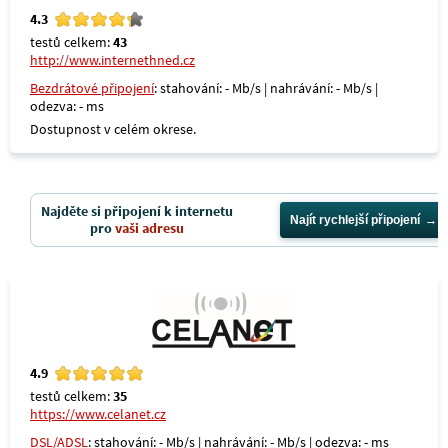
4.3
testů celkem:
43
http://www.internethned.cz
Bezdrátové připojení
: stahování: - Mb/s | nahrávání: - Mb/s |
odezva: - ms
Dostupnost v celém okrese.
Najděte si připojení k internetu
Najít rychlejší připojení
pro
vaši adresu
4.9
testů celkem:
35
https://www.celanet.cz
DSL/ADSL
: stahování: - Mb/s | nahrávání: - Mb/s | odezva: - ms