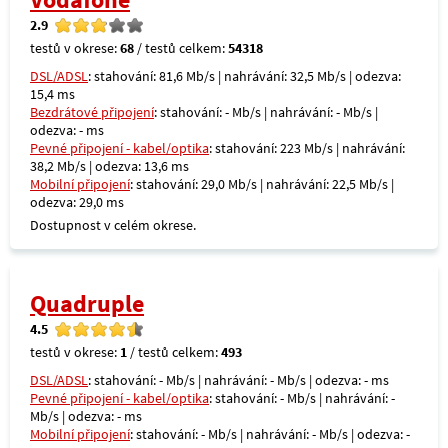
2.9
testů v okrese:
68
/ testů celkem:
54318
DSL/ADSL
: stahování: 81,6 Mb/s | nahrávání: 32,5 Mb/s | odezva:
15,4 ms
Bezdrátové připojení
: stahování: - Mb/s | nahrávání: - Mb/s |
odezva: - ms
Pevné připojení - kabel/optika
: stahování: 223 Mb/s | nahrávání:
38,2 Mb/s | odezva: 13,6 ms
Mobilní připojení
: stahování: 29,0 Mb/s | nahrávání: 22,5 Mb/s |
odezva: 29,0 ms
Dostupnost v celém okrese.
Quadruple
4.5
testů v okrese:
1
/ testů celkem:
493
DSL/ADSL
: stahování: - Mb/s | nahrávání: - Mb/s | odezva: - ms
Pevné připojení - kabel/optika
: stahování: - Mb/s | nahrávání: -
Mb/s | odezva: - ms
Mobilní připojení
: stahování: - Mb/s | nahrávání: - Mb/s | odezva: -