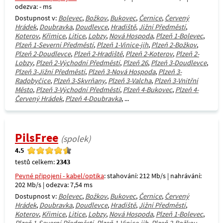
odezva: - ms
Dostupnost v:
Bolevec
,
Božkov
,
Bukovec
,
Černice
,
Červený
Hrádek
,
Doubravka
,
Doudlevce
,
Hradiště
,
Jižní Předměstí
,
Koterov
,
Křimice
,
Litice
,
Lobzy
,
Nová Hospoda
,
Plzeň 1-Bolevec
,
Plzeň 1-Severní Předměstí
,
Plzeň 1-Vinice-jih
,
Plzeň 2-Božkov
,
Plzeň 2-Doudlevce
,
Plzeň 2-Hradiště
,
Plzeň 2-Koterov
,
Plzeň 2-
Lobzy
,
Plzeň 2-Východní Předměstí
,
Plzeň 26
,
Plzeň 3-Doudlevce
,
Plzeň 3-Jižní Předměstí
,
Plzeň 3-Nová Hospoda
,
Plzeň 3-
Radobyčice
,
Plzeň 3-Skvrňany
,
Plzeň 3-Valcha
,
Plzeň 3-Vnitřní
Město
,
Plzeň 3-Východní Předměstí
,
Plzeň 4-Bukovec
,
Plzeň 4-
Červený Hrádek
,
Plzeň 4-Doubravka
, ...
PilsFree
(spolek)
4.5
testů celkem:
2343
Pevné připojení - kabel/optika
: stahování: 212 Mb/s | nahrávání:
202 Mb/s | odezva: 7,54 ms
Dostupnost v:
Bolevec
,
Božkov
,
Bukovec
,
Černice
,
Červený
Hrádek
,
Doubravka
,
Doudlevce
,
Hradiště
,
Jižní Předměstí
,
Koterov
,
Křimice
,
Litice
,
Lobzy
,
Nová Hospoda
,
Plzeň 1-Bolevec
,