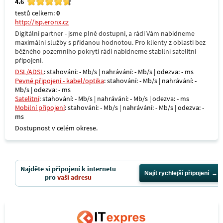
4.6
testů celkem:
0
http://isp.eronx.cz
Digitální partner - jsme plně dostupní, a rádi Vám nabídneme
maximální služby s přidanou hodnotou. Pro klienty z oblastí bez
běžného pozemního pokrytí rádi nabídneme stabilní satelitní
připojení.
DSL/ADSL
: stahování: - Mb/s | nahrávání: - Mb/s | odezva: - ms
Pevné připojení - kabel/optika
: stahování: - Mb/s | nahrávání: -
Mb/s | odezva: - ms
Satelitní
: stahování: - Mb/s | nahrávání: - Mb/s | odezva: - ms
Mobilní připojení
: stahování: - Mb/s | nahrávání: - Mb/s | odezva: -
ms
Dostupnost v celém okrese.
Najděte si připojení k internetu
Najít rychlejší připojení
pro
vaši adresu