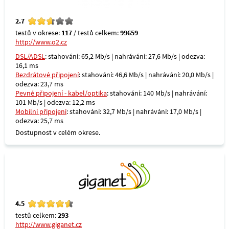
2.7
testů v okrese:
117
/ testů celkem:
99659
http://www.o2.cz
DSL/ADSL
: stahování: 65,2 Mb/s | nahrávání: 27,6 Mb/s | odezva:
16,1 ms
Bezdrátové připojení
: stahování: 46,6 Mb/s | nahrávání: 20,0 Mb/s |
odezva: 23,7 ms
Pevné připojení - kabel/optika
: stahování: 140 Mb/s | nahrávání:
101 Mb/s | odezva: 12,2 ms
Mobilní připojení
: stahování: 32,7 Mb/s | nahrávání: 17,0 Mb/s |
odezva: 25,7 ms
Dostupnost v celém okrese.
4.5
testů celkem:
293
http://www.giganet.cz