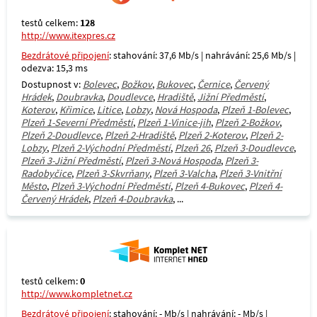
testů celkem:
128
http://www.itexpres.cz
Bezdrátové připojení
: stahování: 37,6 Mb/s | nahrávání: 25,6 Mb/s |
odezva: 15,3 ms
Dostupnost v:
Bolevec
,
Božkov
,
Bukovec
,
Černice
,
Červený
Hrádek
,
Doubravka
,
Doudlevce
,
Hradiště
,
Jižní Předměstí
,
Koterov
,
Křimice
,
Litice
,
Lobzy
,
Nová Hospoda
,
Plzeň 1-Bolevec
,
Plzeň 1-Severní Předměstí
,
Plzeň 1-Vinice-jih
,
Plzeň 2-Božkov
,
Plzeň 2-Doudlevce
,
Plzeň 2-Hradiště
,
Plzeň 2-Koterov
,
Plzeň 2-
Lobzy
,
Plzeň 2-Východní Předměstí
,
Plzeň 26
,
Plzeň 3-Doudlevce
,
Plzeň 3-Jižní Předměstí
,
Plzeň 3-Nová Hospoda
,
Plzeň 3-
Radobyčice
,
Plzeň 3-Skvrňany
,
Plzeň 3-Valcha
,
Plzeň 3-Vnitřní
Město
,
Plzeň 3-Východní Předměstí
,
Plzeň 4-Bukovec
,
Plzeň 4-
Červený Hrádek
,
Plzeň 4-Doubravka
, ...
testů celkem:
0
http://www.kompletnet.cz
Bezdrátové připojení
: stahování: - Mb/s | nahrávání: - Mb/s |