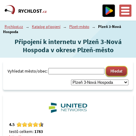
RYCHLOST
.cz
Rychlost.cz
→
Katalog připojení
→
Plzeň-město
→
Plzeň 3-Nová
Hospoda
Připojení k internetu v Plzeň 3-Nová
Hospoda v okrese Plzeň-město
Vyhledat město/obec:
4.5
testů celkem:
1783