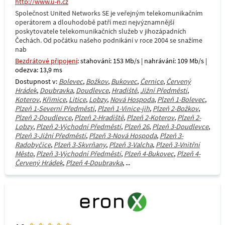
http://www.u-n.cz
Společnost United Networks SE je veřejným telekomunikačním
operátorem a dlouhodobě patří mezi nejvýznamnější
poskytovatele telekomunikačních služeb v jihozápadních
Čechách. Od počátku našeho podnikání v roce 2004 se snažíme
nab
Bezdrátové připojení
: stahování: 153 Mb/s | nahrávání: 109 Mb/s |
odezva: 13,9 ms
Dostupnost v:
Bolevec
,
Božkov
,
Bukovec
,
Černice
,
Červený
Hrádek
,
Doubravka
,
Doudlevce
,
Hradiště
,
Jižní Předměstí
,
Koterov
,
Křimice
,
Litice
,
Lobzy
,
Nová Hospoda
,
Plzeň 1-Bolevec
,
Plzeň 1-Severní Předměstí
,
Plzeň 1-Vinice-jih
,
Plzeň 2-Božkov
,
Plzeň 2-Doudlevce
,
Plzeň 2-Hradiště
,
Plzeň 2-Koterov
,
Plzeň 2-
Lobzy
,
Plzeň 2-Východní Předměstí
,
Plzeň 26
,
Plzeň 3-Doudlevce
,
Plzeň 3-Jižní Předměstí
,
Plzeň 3-Nová Hospoda
,
Plzeň 3-
Radobyčice
,
Plzeň 3-Skvrňany
,
Plzeň 3-Valcha
,
Plzeň 3-Vnitřní
Město
,
Plzeň 3-Východní Předměstí
,
Plzeň 4-Bukovec
,
Plzeň 4-
Červený Hrádek
,
Plzeň 4-Doubravka
, ...