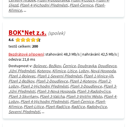
Červený Hrádek
,
Plzeň 4-Doubravka
,
Plzeň 4-Lobzy
,
Plzeň 4-
Újezd
,
Plzeň 4-Východní Předměstí
,
Plzeň-Černice
,
Plzeň-
Křimice
, ...
BOK*Net z.s.
(spolek)
4.6
testů celkem:
200
Bezdrátové připojení
: stahování: 48,3 Mb/s | nahrávání: 42,5 Mb/s |
odezva: 21,6 ms
Dostupnost v:
Bolevec
,
Božkov
,
Černice
,
Doubravka
,
Doudlevce
,
Jižní Předměstí
,
Koterov
,
Křimice
,
Litice
,
Lobzy
,
Nová Hospoda
,
Plzeň 1-Bolevec
,
Plzeň 1-Severní Předměstí
,
Plzeň 1-Vinice-jih
,
Plzeň 2-Božkov
,
Plzeň 2-Doudlevce
,
Plzeň 2-Koterov
,
Plzeň 2-
Lobzy
,
Plzeň 2-Východní Předměstí
,
Plzeň 3-Doudlevce
,
Plzeň 3-
Jižní Předměstí
,
Plzeň 3-Nová Hospoda
,
Plzeň 3-Radobyčice
,
Plzeň 3-Skvrňany
,
Plzeň 3-Valcha
,
Plzeň 3-Vnitřní Město
,
Plzeň 4-
Lobzy
,
Plzeň 4-Východní Předměstí
,
Plzeň-Černice
,
Plzeň-
Křimice
,
Plzeň-Litice
,
Plzeň-Radčice
,
Radčice
,
Radobyčice
,
Severní Předměstí
, ...