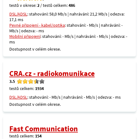
testů v okrese:
2
/ testů celkem:
486
DSL/ADSL
: stahování: 58,0 Mb/s | nahrávání: 21,2 Mb/s | odezva:
17,1 ms
Pevné připojení - kabel/optika
: stahování: - Mb/s | nahrávání: -
Mb/s | odezva: - ms
Mobilní připojení
: stahování: - Mb/s | nahrávání: - Mb/s | odezva: -
ms
Dostupnost v celém okrese.
CRA.cz - radiokomunikace
3.5
testů celkem:
1934
DSL/ADSL
: stahování: - Mb/s | nahrávání: - Mb/s | odezva: - ms
Dostupnost v celém okrese.
Fast Communication
testů celkem:
154