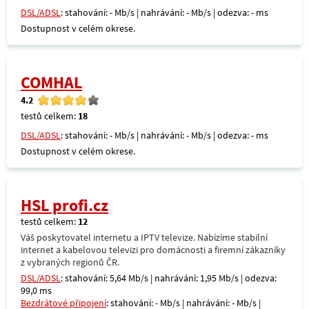
DSL/ADSL
: stahování: - Mb/s | nahrávání: - Mb/s | odezva: - ms
Dostupnost v celém okrese.
COMHAL
4.2
testů celkem:
18
DSL/ADSL
: stahování: - Mb/s | nahrávání: - Mb/s | odezva: - ms
Dostupnost v celém okrese.
HSL profi.cz
testů celkem:
12
Váš poskytovatel internetu a IPTV televize. Nabízíme stabilní
internet a kabelovou televizi pro domácnosti a firemní zákazníky
z vybraných regionů ČR.
DSL/ADSL
: stahování: 5,64 Mb/s | nahrávání: 1,95 Mb/s | odezva:
99,0 ms
Bezdrátové připojení
: stahování: - Mb/s | nahrávání: - Mb/s |