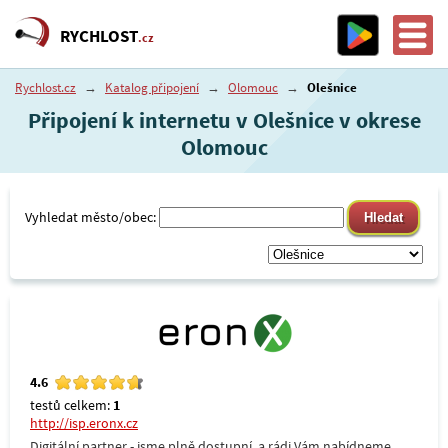
RYCHLOST
.cz
Rychlost.cz
→
Katalog připojení
→
Olomouc
→
Olešnice
Připojení k internetu v Olešnice v okrese
Olomouc
Vyhledat město/obec:
4.6
testů celkem:
1
http://isp.eronx.cz
Digitální partner - jsme plně dostupní, a rádi Vám nabídneme