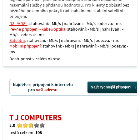
maximální služby s přidanou hodnotou. Pro klienty z oblastí bez
běžného pozemního pokrytí rádi nabídneme stabilní satelitní
připojení.
DSL/ADSL
: stahování: - Mb/s | nahrávání: - Mb/s | odezva: - ms
Pevné připojení - kabel/optika
: stahování: - Mb/s | nahrávání: -
Mb/s | odezva: - ms
Satelitní
: stahování: - Mb/s | nahrávání: - Mb/s | odezva: - ms
Mobilní připojení
: stahování: - Mb/s | nahrávání: - Mb/s | odezva: -
ms
Dostupnost v celém okrese.
Najděte si připojení k internetu
Najít rychlejší připojení
pro
vaši adresu
T J COMPUTERS
2.8
testů celkem:
108