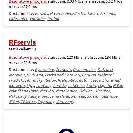
Bezdrátové připojení
: stahování: 8,03 Mb/s | nahrávání: 5,02 Mb/s |
odezva: 37,0 ms
Dostupnost v:
Bouzov
,
Březina
,
Hvozdečko
,
Javoříčko
,
Luká
,
Olbramice
,
Olešnice
,
Podolí
RFservis
testů celkem:
0
Bezdrátové připojení
: stahování: 123 Mb/s | nahrávání: 134 Mb/s |
odezva: 38,6 ms
Dostupnost v:
Bystročice
,
Černovír
,
Drahanovice
,
Dub nad
Moravou
,
Hněvotín
,
Horka nad Moravou
,
Cholina
,
Klášterní
Hradisko
,
Kníničky
,
Křelov
,
Křelov-Břuchotín
,
Lazce
,
Lhota nad
Moravou
,
Lípy
,
Loučany
,
Loučka
,
Luběnice
,
Lutín
,
Majetín
,
Náklo
,
Náměšť na Hané
,
Nedvězí
,
Nenakonice
,
Odrlice
,
Olešnice
,
Rakodavy
,
Rataje
,
Senice na Hané
,
Senička
,
Skrbeň
,
Slatinice
,
Střeň
,
Těšetice
,
Topolany
,
Věrovany
, ...