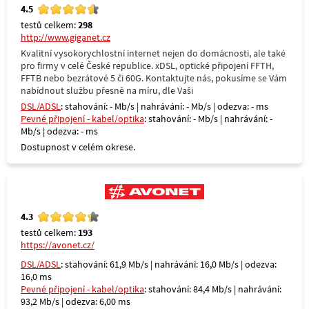
4.5
testů celkem:
298
http://www.giganet.cz
Kvalitní vysokorychlostní internet nejen do domácnosti, ale také
pro firmy v celé České republice. xDSL, optické připojení FFTH,
FFTB nebo bezrátové 5 či 60G. Kontaktujte nás, pokusíme se Vám
nabídnout službu přesně na míru, dle Vaši
DSL/ADSL
: stahování: - Mb/s | nahrávání: - Mb/s | odezva: - ms
Pevné připojení - kabel/optika
: stahování: - Mb/s | nahrávání: -
Mb/s | odezva: - ms
Dostupnost v celém okrese.
4.3
testů celkem:
193
https://avonet.cz/
DSL/ADSL
: stahování: 61,9 Mb/s | nahrávání: 16,0 Mb/s | odezva:
16,0 ms
Pevné připojení - kabel/optika
: stahování: 84,4 Mb/s | nahrávání:
93,2 Mb/s | odezva: 6,00 ms