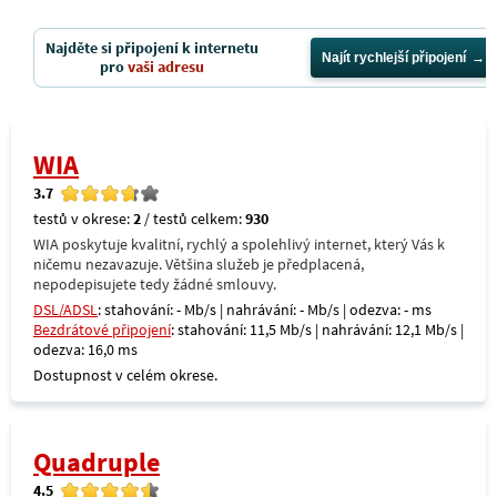
Najděte si připojení k internetu
Najít rychlejší připojení
pro
vaši adresu
WIA
3.7
testů v okrese:
2
/ testů celkem:
930
WIA poskytuje kvalitní, rychlý a spolehlivý internet, který Vás k
ničemu nezavazuje. Většina služeb je předplacená,
nepodepisujete tedy žádné smlouvy.
DSL/ADSL
: stahování: - Mb/s | nahrávání: - Mb/s | odezva: - ms
Bezdrátové připojení
: stahování: 11,5 Mb/s | nahrávání: 12,1 Mb/s |
odezva: 16,0 ms
Dostupnost v celém okrese.
Quadruple
4.5