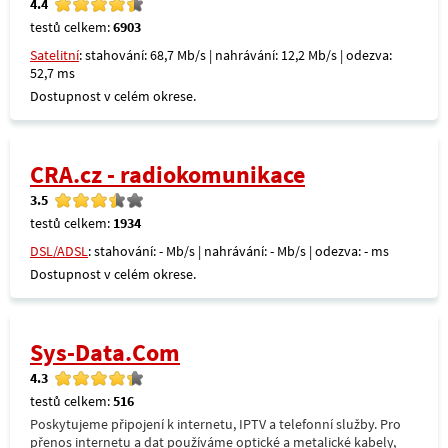
4.4
testů celkem:
6903
Satelitní
: stahování: 68,7 Mb/s | nahrávání: 12,2 Mb/s | odezva:
52,7 ms
Dostupnost v celém okrese.
CRA.cz - radiokomunikace
3.5
testů celkem:
1934
DSL/ADSL
: stahování: - Mb/s | nahrávání: - Mb/s | odezva: - ms
Dostupnost v celém okrese.
Sys-Data.Com
4.3
testů celkem:
516
Poskytujeme připojení k internetu, IPTV a telefonní služby. Pro
přenos internetu a dat používáme optické a metalické kabely,