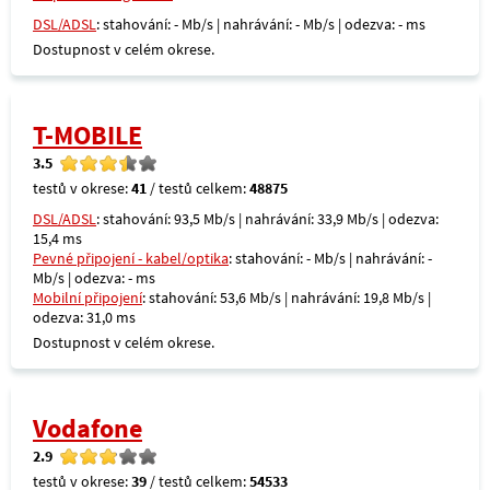
DSL/ADSL
: stahování: - Mb/s | nahrávání: - Mb/s | odezva: - ms
Dostupnost v celém okrese.
T-MOBILE
3.5
testů v okrese:
41
/ testů celkem:
48875
DSL/ADSL
: stahování: 93,5 Mb/s | nahrávání: 33,9 Mb/s | odezva:
15,4 ms
Pevné připojení - kabel/optika
: stahování: - Mb/s | nahrávání: -
Mb/s | odezva: - ms
Mobilní připojení
: stahování: 53,6 Mb/s | nahrávání: 19,8 Mb/s |
odezva: 31,0 ms
Dostupnost v celém okrese.
Vodafone
2.9
testů v okrese:
39
/ testů celkem:
54533