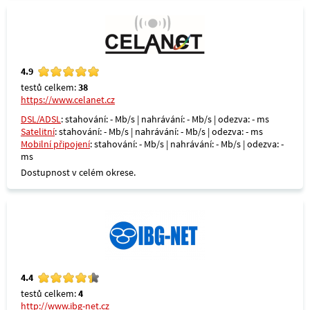
4.9
testů celkem:
38
https://www.celanet.cz
DSL/ADSL
: stahování: - Mb/s | nahrávání: - Mb/s | odezva: - ms
Satelitní
: stahování: - Mb/s | nahrávání: - Mb/s | odezva: - ms
Mobilní připojení
: stahování: - Mb/s | nahrávání: - Mb/s | odezva: -
ms
Dostupnost v celém okrese.
4.4
testů celkem:
4
http://www.ibg-net.cz