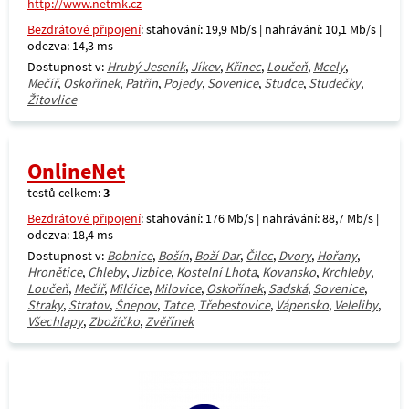
http://www.netmk.cz
Bezdrátové připojení
: stahování: 19,9 Mb/s | nahrávání: 10,1 Mb/s |
odezva: 14,3 ms
Dostupnost v:
Hrubý Jeseník
,
Jíkev
,
Křinec
,
Loučeň
,
Mcely
,
Mečíř
,
Oskořínek
,
Patřín
,
Pojedy
,
Sovenice
,
Studce
,
Studečky
,
Žitovlice
OnlineNet
testů celkem:
3
Bezdrátové připojení
: stahování: 176 Mb/s | nahrávání: 88,7 Mb/s |
odezva: 18,4 ms
Dostupnost v:
Bobnice
,
Bošín
,
Boží Dar
,
Čilec
,
Dvory
,
Hořany
,
Hronětice
,
Chleby
,
Jizbice
,
Kostelní Lhota
,
Kovansko
,
Krchleby
,
Loučeň
,
Mečíř
,
Milčice
,
Milovice
,
Oskořínek
,
Sadská
,
Sovenice
,
Straky
,
Stratov
,
Šnepov
,
Tatce
,
Třebestovice
,
Vápensko
,
Veleliby
,
Všechlapy
,
Zbožíčko
,
Zvěřínek