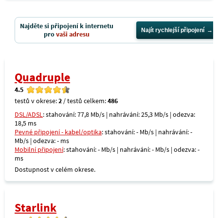
Najděte si připojení k internetu
Najít rychlejší připojení
pro
vaši adresu
Quadruple
4.5
testů v okrese:
2
/ testů celkem:
486
DSL/ADSL
: stahování: 77,8 Mb/s | nahrávání: 25,3 Mb/s | odezva:
18,5 ms
Pevné připojení - kabel/optika
: stahování: - Mb/s | nahrávání: -
Mb/s | odezva: - ms
Mobilní připojení
: stahování: - Mb/s | nahrávání: - Mb/s | odezva: -
ms
Dostupnost v celém okrese.
Starlink