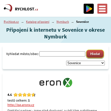
RYCHLOST
.cz
Rychlost.cz
→
Katalog připojení
→
Nymburk
→
Sovenice
Připojení k internetu v Sovenice v okrese
Nymburk
Vyhledat město/obec:
4.6
testů celkem:
1
http://isp.eronx.cz
Digitální partner - jsme plně dostupní, a rádi Vám nabídneme