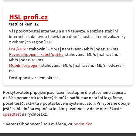
HSL profi.cz
testů celkem:
12
Váš poskytovatel internetu a IPTV televize. Nabízíme stabilní
internet a kabelovou televizi pro domácnosti a firemní zákazníky
z vybraných regionů ČR.
DSL/ADSL
: stahování: - Mb/s | nahrávání: - Mb/s | odezva: - ms
Pevné připojení - kabel/optika
: stahování: - Mb/s | nahrávání: -
Mb/s | odezva: - ms
Mobilní připojení
: stahování: - Mb/s | nahrávání: - Mb/s | odezva: -
ms
Dostupnost v celém okrese.
Poskytovatelé připojení jsou řazeni sestupně dle placenéno zápisu a
dalších parametrů (do kterých může patřit stav nahrání loga firmy,
počet testů, aktivita v poptávkovém systému, atd.). Při vybrané obci je
ještě zohledněna vyplněná lokální pusobnost v dané obci. Zkuste
speedtest
na rychlost.cz.
* Recenze/hodnocení jsou ověřena, viz
podmínky
.