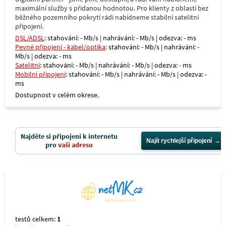
maximální služby s přidanou hodnotou. Pro klienty z oblastí bez
běžného pozemního pokrytí rádi nabídneme stabilní satelitní
připojení.
DSL/ADSL
: stahování: - Mb/s | nahrávání: - Mb/s | odezva: - ms
Pevné připojení - kabel/optika
: stahování: - Mb/s | nahrávání: -
Mb/s | odezva: - ms
Satelitní
: stahování: - Mb/s | nahrávání: - Mb/s | odezva: - ms
Mobilní připojení
: stahování: - Mb/s | nahrávání: - Mb/s | odezva: -
ms
Dostupnost v celém okrese.
Najděte si připojení k internetu
Najít rychlejší připojení
pro
vaši adresu
testů celkem:
1