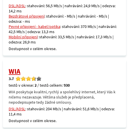
DSL/ADSL
: stahování: 56,5 Mb/s | nahrávání: 24,9 Mb/s | odezva:
14,2 ms
Bezdrátové připojení
: stahování: - Mb/s | nahrávání: - Mb/s |
odezva: - ms
Pevné připojení - kabel/optika
: stahování: 370 Mb/s | nahrávání:
42,5 Mb/s | odezva: 13,3 ms
Mobilní připojení
: stahování: 33,5 Mb/s | nahrávání: 17,3 Mb/s |
odezva: 26,9 ms
Dostupnost v celém okrese.
WIA
3.7
testů v okrese:
2
/ testů celkem:
930
WIA poskytuje kvalitní, rychlý a spolehlivý internet, který Vás k
ničemu nezavazuje. Většina služeb je předplacená,
nepodepisujete tedy žádné smlouvy.
DSL/ADSL
: stahování: 204 Mb/s | nahrávání: 51,6 Mb/s | odezva:
11,4 ms
Dostupnost v celém okrese.