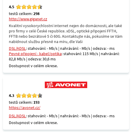
4.5
testů celkem:
298
http://www.giganet.cz
Kvalitní vysokorychlostní internet nejen do domácnosti, ale také
pro firmy v celé České republice. xDSL, optické připojení FFTH,
FFTB nebo bezrátové 5 či 60G. Kontaktujte nás, pokusíme se Vám
nabídnout službu přesně na míru, dle Vaši
DSL/ADSL
: stahování: - Mb/s | nahrávání: - Mb/s | odezva: - ms
Pevné připojení - kabel/optika
: stahování: 115 Mb/s | nahrávání:
82,8 Mb/s | odezva: 30,6 ms
Dostupnost v celém okrese.
4.3
testů celkem:
193
https://avonet.cz/
DSL/ADSL
: stahování: - Mb/s | nahrávání: - Mb/s | odezva: - ms
Dostupnost v celém okrese.