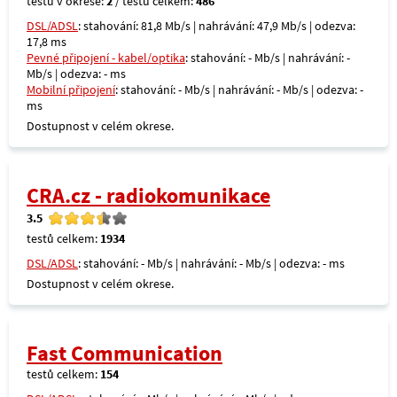
testů v okrese:
2
/ testů celkem:
486
DSL/ADSL
: stahování: 81,8 Mb/s | nahrávání: 47,9 Mb/s | odezva:
17,8 ms
Pevné připojení - kabel/optika
: stahování: - Mb/s | nahrávání: -
Mb/s | odezva: - ms
Mobilní připojení
: stahování: - Mb/s | nahrávání: - Mb/s | odezva: -
ms
Dostupnost v celém okrese.
CRA.cz - radiokomunikace
3.5
testů celkem:
1934
DSL/ADSL
: stahování: - Mb/s | nahrávání: - Mb/s | odezva: - ms
Dostupnost v celém okrese.
Fast Communication
testů celkem:
154