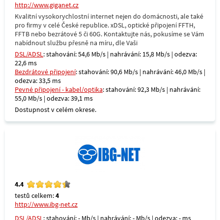
http://www.giganet.cz
Kvalitní vysokorychlostní internet nejen do domácnosti, ale také
pro firmy v celé České republice. xDSL, optické připojení FFTH,
FFTB nebo bezrátové 5 či 60G. Kontaktujte nás, pokusíme se Vám
nabídnout službu přesně na míru, dle Vaši
DSL/ADSL
: stahování: 54,6 Mb/s | nahrávání: 15,8 Mb/s | odezva:
22,6 ms
Bezdrátové připojení
: stahování: 90,6 Mb/s | nahrávání: 46,0 Mb/s |
odezva: 33,5 ms
Pevné připojení - kabel/optika
: stahování: 92,3 Mb/s | nahrávání:
55,0 Mb/s | odezva: 39,1 ms
Dostupnost v celém okrese.
4.4
testů celkem:
4
http://www.ibg-net.cz
DSL/ADSL
: stahování: - Mb/s | nahrávání: - Mb/s | odezva: - ms