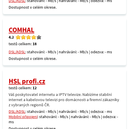
DSL/ADSL
: stahování: - Mb/s | nahrávání: - Mb/s | odezva: - ms
Dostupnost v celém okrese.
COMHAL
4.2
testů celkem:
18
DSL/ADSL
: stahování: - Mb/s | nahrávání: - Mb/s | odezva: - ms
Dostupnost v celém okrese.
HSL profi.cz
testů celkem:
12
Váš poskytovatel internetu a IPTV televize. Nabízíme stabilní
internet a kabelovou televizi pro domácnosti a firemní zákazníky
z vybraných regionů ČR.
DSL/ADSL
: stahování: - Mb/s | nahrávání: - Mb/s | odezva: - ms
Mobilní připojení
: stahování: - Mb/s | nahrávání: - Mb/s | odezva: -
ms
Dostupnost v celém okrese.