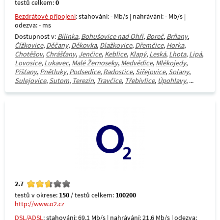
testů celkem:
0
Bezdrátové připojení
: stahování: - Mb/s | nahrávání: - Mb/s |
odezva: - ms
Dostupnost v:
Bílinka
,
Bohušovice nad Ohří
,
Boreč
,
Brňany
,
Čížkovice
,
Děčany
,
Děkovka
,
Dlažkovice
,
Dřemčice
,
Horka
,
Chotěšov
,
Chrášťany
,
Jenčice
,
Keblice
,
Klapý
,
Leská
,
Lhota
,
Lipá
,
Lovosice
,
Lukavec
,
Malé Žernoseky
,
Medvědice
,
Mlékojedy
,
Píšťany
,
Pnětluky
,
Podsedice
,
Radostice
,
Siřejovice
,
Solany
,
Sulejovice
,
Sutom
,
Terezín
,
Travčice
,
Třebívlice
,
Úpohlavy
, ...
2.7
testů v okrese:
150
/ testů celkem:
100200
http://www.o2.cz
DSL/ADSL
: stahování: 69,1 Mb/s | nahrávání: 21,6 Mb/s | odezva: