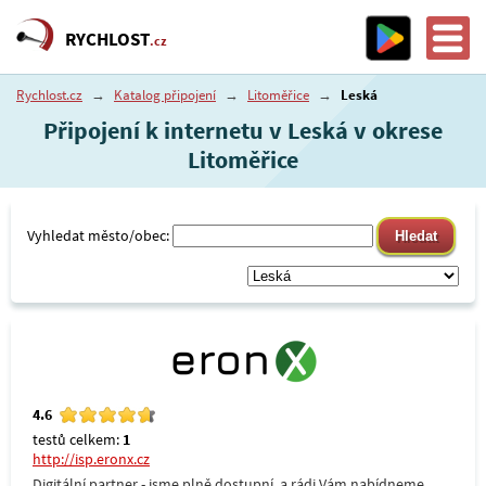
RYCHLOST
.cz
Rychlost.cz
→
Katalog připojení
→
Litoměřice
→
Leská
Připojení k internetu v Leská v okrese
Litoměřice
Vyhledat město/obec:
4.6
testů celkem:
1
http://isp.eronx.cz
Digitální partner - jsme plně dostupní, a rádi Vám nabídneme