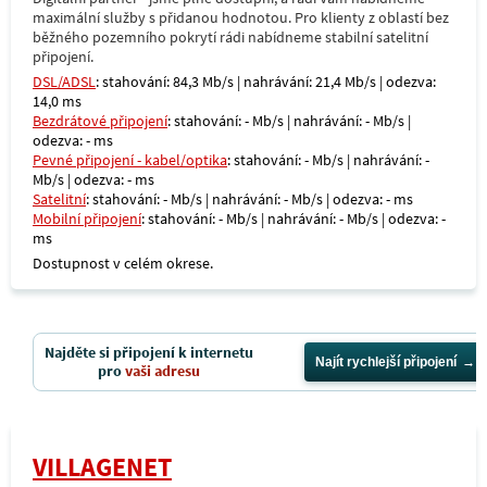
maximální služby s přidanou hodnotou. Pro klienty z oblastí bez
běžného pozemního pokrytí rádi nabídneme stabilní satelitní
připojení.
DSL/ADSL
: stahování: 84,3 Mb/s | nahrávání: 21,4 Mb/s | odezva:
14,0 ms
Bezdrátové připojení
: stahování: - Mb/s | nahrávání: - Mb/s |
odezva: - ms
Pevné připojení - kabel/optika
: stahování: - Mb/s | nahrávání: -
Mb/s | odezva: - ms
Satelitní
: stahování: - Mb/s | nahrávání: - Mb/s | odezva: - ms
Mobilní připojení
: stahování: - Mb/s | nahrávání: - Mb/s | odezva: -
ms
Dostupnost v celém okrese.
Najděte si připojení k internetu
Najít rychlejší připojení
pro
vaši adresu
VILLAGENET