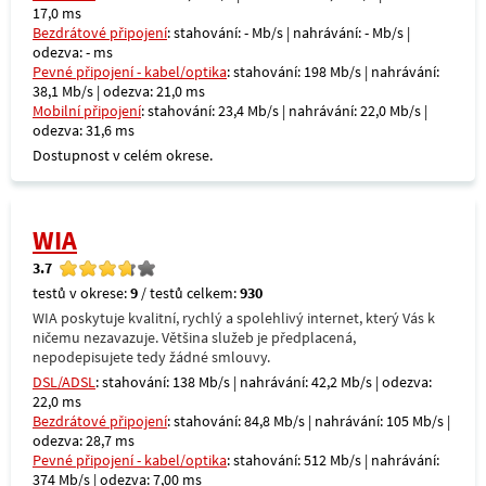
17,0 ms
Bezdrátové připojení
: stahování: - Mb/s | nahrávání: - Mb/s |
odezva: - ms
Pevné připojení - kabel/optika
: stahování: 198 Mb/s | nahrávání:
38,1 Mb/s | odezva: 21,0 ms
Mobilní připojení
: stahování: 23,4 Mb/s | nahrávání: 22,0 Mb/s |
odezva: 31,6 ms
Dostupnost v celém okrese.
WIA
3.7
testů v okrese:
9
/ testů celkem:
930
WIA poskytuje kvalitní, rychlý a spolehlivý internet, který Vás k
ničemu nezavazuje. Většina služeb je předplacená,
nepodepisujete tedy žádné smlouvy.
DSL/ADSL
: stahování: 138 Mb/s | nahrávání: 42,2 Mb/s | odezva:
22,0 ms
Bezdrátové připojení
: stahování: 84,8 Mb/s | nahrávání: 105 Mb/s |
odezva: 28,7 ms
Pevné připojení - kabel/optika
: stahování: 512 Mb/s | nahrávání:
374 Mb/s | odezva: 7,00 ms