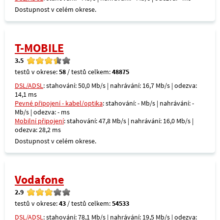
Dostupnost v celém okrese.
T-MOBILE
3.5
testů v okrese:
58
/ testů celkem:
48875
DSL/ADSL
: stahování: 50,0 Mb/s | nahrávání: 16,7 Mb/s | odezva:
14,1 ms
Pevné připojení - kabel/optika
: stahování: - Mb/s | nahrávání: -
Mb/s | odezva: - ms
Mobilní připojení
: stahování: 47,8 Mb/s | nahrávání: 16,0 Mb/s |
odezva: 28,2 ms
Dostupnost v celém okrese.
Vodafone
2.9
testů v okrese:
43
/ testů celkem:
54533
DSL/ADSL
: stahování: 78,1 Mb/s | nahrávání: 19,5 Mb/s | odezva: