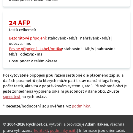
24 AFP
testů celkem:
0
Bezdrátové připojení
: stahování: - Mb/s | nahrávání: - Mb/s |
odezva: - ms
Pevné připojení - kabel/optika
: stahování: - Mb/s | nahrávání: -
Mb/s | odezva: - ms
Dostupnost v celém okrese.
Poskytovatelé připojení jsou řazeni sestupně dle placenéno zápisu a
dalších parametrů (do kterých může patřit stav nahrání loga firmy,
počet testů, aktivita v poptávkovém systému, atd.). Při vybrané obci je
ještě zohledněna vyplněná lokální pusobnost v dané obci. Zkuste
speedtest
na rychlost.cz.
* Recenze/hodnocení jsou ověřena, viz
podmínky
.
© 2004-2026 Rychlost.cz
, vytvořil a provozuje
Adam Haken
, všechna
práva vyhrazena,
kontakt
,
podmínky užití
.| Informace jsou orientační.