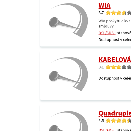
WIA
3.7
WIA poskytuje kval
smlouvy.
DSL/ADSL
: stahová
Dostupnost v celé
KABELOVÁ 
3.1
Dostupnost v celé
Quadrupl
4.5
DSL/ADSL
: stahová