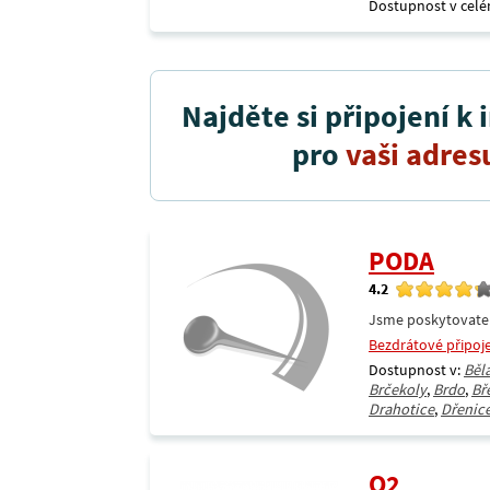
Dostupnost v celé
Najděte si připojení k 
pro
vaši adres
PODA
4.2
Jsme poskytovatel 
Bezdrátové připoj
Dostupnost v:
Běl
Brčekoly
,
Brdo
,
Bř
Drahotice
,
Dřenic
O2