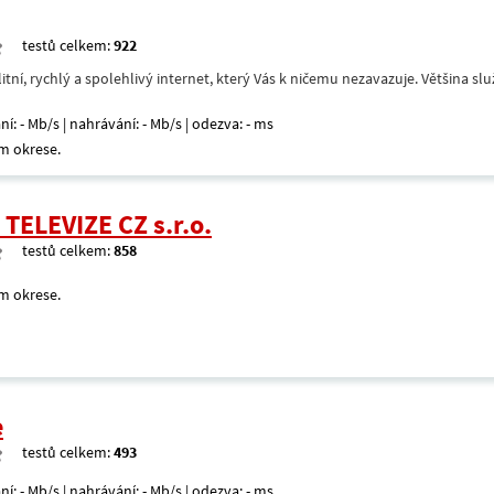
testů celkem:
922
itní, rychlý a spolehlivý internet, který Vás k ničemu nezavazuje. Většina s
ní: - Mb/s | nahrávání: - Mb/s | odezva: - ms
m okrese.
TELEVIZE CZ s.r.o.
testů celkem:
858
m okrese.
e
testů celkem:
493
ní: - Mb/s | nahrávání: - Mb/s | odezva: - ms