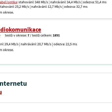
kabel/optika
: stahování: 348 Mb/s | nahrávání: 34,4 Mb/s | odezva: 51,4 ms
 stahování: 25,2 Mb/s | nahrávání: 12,7 Mb/s | odezva: 32,7 ms
m okrese.
radiokomunikace
testů v okrese:
7
/ testů celkem:
1891
ní: 29,4 Mb/s | nahrávání: 20,7 Mb/s | odezva: 22,5 ms
m okrese.
internetu
u