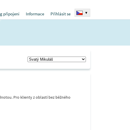
▾
g připojení
Informace
Přihlásit se
notou. Pro klienty z oblastí bez běžného