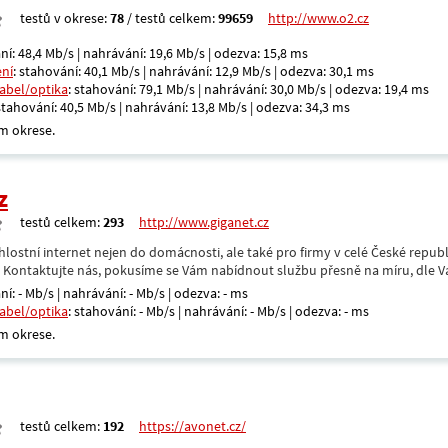
testů v okrese:
78
/ testů celkem:
99659
http://www.o2.cz
ní: 48,4 Mb/s | nahrávání: 19,6 Mb/s | odezva: 15,8 ms
ení
: stahování: 40,1 Mb/s | nahrávání: 12,9 Mb/s | odezva: 30,1 ms
kabel/optika
: stahování: 79,1 Mb/s | nahrávání: 30,0 Mb/s | odezva: 19,4 ms
 stahování: 40,5 Mb/s | nahrávání: 13,8 Mb/s | odezva: 34,3 ms
m okrese.
z
testů celkem:
293
http://www.giganet.cz
hlostní internet nejen do domácnosti, ale také pro firmy v celé České repub
. Kontaktujte nás, pokusíme se Vám nabídnout službu přesně na míru, dle V
ní: - Mb/s | nahrávání: - Mb/s | odezva: - ms
kabel/optika
: stahování: - Mb/s | nahrávání: - Mb/s | odezva: - ms
m okrese.
testů celkem:
192
https://avonet.cz/