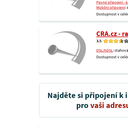
Pevné připojení - 
Mobilní připojení
:
Dostupnost v celé
CRA.cz - 
3.5
DSL/ADSL
: stahová
Dostupnost v celé
Najděte si připojení k 
pro
vaši adres