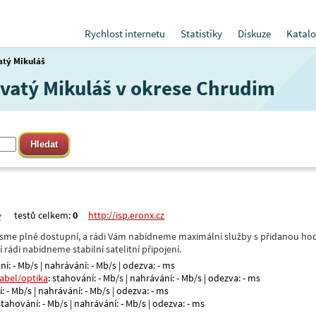
Rychlost internetu
Statistiky
Diskuze
Katalo
atý Mikuláš
 Svatý Mikuláš v okrese Chrudim
testů celkem:
0
http://isp.eronx.cz
- jsme plně dostupní, a rádi Vám nabídneme maximální služby s přidanou hod
rádi nabídneme stabilní satelitní připojení.
ní: - Mb/s | nahrávání: - Mb/s | odezva: - ms
kabel/optika
: stahování: - Mb/s | nahrávání: - Mb/s | odezva: - ms
: - Mb/s | nahrávání: - Mb/s | odezva: - ms
 stahování: - Mb/s | nahrávání: - Mb/s | odezva: - ms