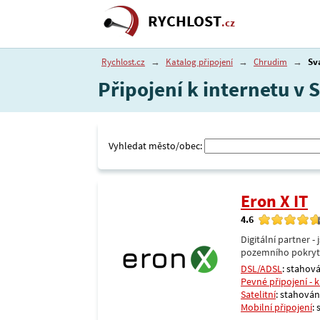
RYCHLOST
.cz
Rychlost.cz
→
Katalog připojení
→
Chrudim
→
Sv
Připojení k internetu v
Vyhledat město/obec:
Eron X IT
4.6
Digitální partner 
pozemního pokrytí 
DSL/ADSL
: stahová
Pevné připojení - 
Satelitní
: stahování
Mobilní připojení
: