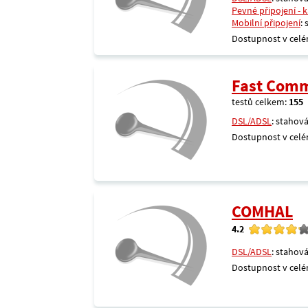
Pevné připojení - 
Mobilní připojení
:
Dostupnost v celé
Fast Comm
testů celkem:
155
DSL/ADSL
: stahová
Dostupnost v celé
COMHAL
4.2
DSL/ADSL
: stahová
Dostupnost v celé