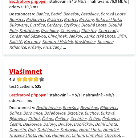
Bezdrátové připojení
: stahování: 84,9 Mb/s | nahrávání: 76,0 Mb/s |
odezva: 10,3 ms
Dostupnost v:
Babice
,
Bedrč
,
Benešov
,
Bezděkov
,
Borová Lhota
,
Boušice
,
Božkovice
,
Braštice
,
Brodce
,
Břežany
,
Buková Lhota
,
Bukovany
,
Bystřice
,
Čerčany
,
Čtyřkoly
,
Dlouhá Lhota
,
Dlouhé
Pole
,
Dobříčkov
,
Drachkov
,
Chářovice
,
Chlístov
,
Chocerady
,
Chrást nad Sázavou
,
Chvojínek
,
Jankov
,
Jankovská Lhota
,
Jiřín
,
Kaliště
,
Kochnov
,
Komorní Hrádek
,
Kovářovice
,
Kozmice
,
Krhanice
,
Krňany
,
Krusičany
, ...
Vlašimnet
4.3
testů celkem:
525
Bezdrátové připojení
: stahování: - Mb/s | nahrávání: - Mb/s |
odezva: - ms
Dostupnost v:
Bedřichovice
,
Benešov
,
Bezděkov
,
Bílkovice
,
Bolina
,
Borovnice
,
Bořeňovice
,
Brzotice
,
Buchov
,
Buková
,
Býkovice
,
Ctiboř
,
Čakov
,
Čečkov
,
Čechtice
,
Čelivo
,
Čeňovice
,
Čestín
,
Dalkovice
,
Dalovy
,
Divišov
,
Dobříčkov
,
Dolní Lhota
,
Domašín
,
Dub
,
Dubějovice
,
Dubovka
,
Horní Lhota
,
Hradiště
,
Hrazená Lhota
,
Hulice
,
Humenec
,
Chlum
,
Chmelná
,
Chochol
, ...