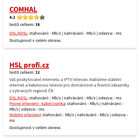
COMHAL
4.2
testů celkem:
18
DSL/ADSL
: stahování: - Mb/s | nahrávání: - Mb/s | odezva: - ms
Dostupnost v celém okrese.
HSL profi.cz
testů celkem:
12
Váš poskytovatel internetu a IPTV televize. Nabízíme stabilní
internet a kabelovou televizi pro domácnosti a firemní zákazníky
z vybraných regionů ČR.
DSL/ADSL
: stahování: - Mb/s | nahrávání: - Mb/s | odezva: - ms
Pevné připojení - kabel/optika
: stahování: - Mb/s | nahrávání: -
Mb/s | odezva: - ms
Mobilní připojení
: stahování: - Mb/s | nahrávání: - Mb/s | odezva: -
ms
Dostupnost v celém okrese.