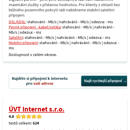
maximální služby s přidanou hodnotou. Pro klienty z oblastí bez
běžného pozemního pokrytí rádi nabídneme stabilní satelitní
připojení.
DSL/ADSL
: stahování: - Mb/s | nahrávání: - Mb/s | odezva: - ms
Pevné připojení - kabel/optika
: stahování: - Mb/s | nahrávání: -
Mb/s | odezva: - ms
Satelitní
: stahování: - Mb/s | nahrávání: - Mb/s | odezva: - ms
Mobilní připojení
: stahování: - Mb/s | nahrávání: - Mb/s | odezva: -
ms
Dostupnost v celém okrese.
Najděte si připojení k internetu
Najít rychlejší připojení
pro
vaši adresu
ÚVT Internet s.r.o.
4.8
testů celkem:
624