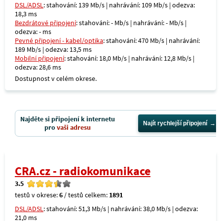
DSL/ADSL
: stahování: 139 Mb/s | nahrávání: 109 Mb/s | odezva:
18,3 ms
Bezdrátové připojení
: stahování: - Mb/s | nahrávání: - Mb/s |
odezva: - ms
Pevné připojení - kabel/optika
: stahování: 470 Mb/s | nahrávání:
189 Mb/s | odezva: 13,5 ms
Mobilní připojení
: stahování: 18,0 Mb/s | nahrávání: 12,8 Mb/s |
odezva: 28,6 ms
Dostupnost v celém okrese.
Najděte si připojení k internetu
Najít rychlejší připojení
pro
vaši adresu
CRA.cz - radiokomunikace
3.5
testů v okrese:
6
/ testů celkem:
1891
DSL/ADSL
: stahování: 51,3 Mb/s | nahrávání: 38,0 Mb/s | odezva:
21,0 ms