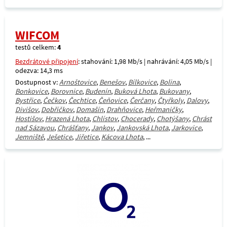
WIFCOM
testů celkem:
4
Bezdrátové připojení
: stahování: 1,98 Mb/s | nahrávání: 4,05 Mb/s |
odezva: 14,3 ms
Dostupnost v:
Arnoštovice
,
Benešov
,
Bílkovice
,
Bolina
,
Bonkovice
,
Borovnice
,
Budenín
,
Buková Lhota
,
Bukovany
,
Bystřice
,
Čečkov
,
Čechtice
,
Čeňovice
,
Čerčany
,
Čtyřkoly
,
Dalovy
,
Divišov
,
Dobříčkov
,
Domašín
,
Drahňovice
,
Heřmaničky
,
Hostišov
,
Hrazená Lhota
,
Chlístov
,
Chocerady
,
Chotýšany
,
Chrást
nad Sázavou
,
Chrášťany
,
Jankov
,
Jankovská Lhota
,
Jarkovice
,
Jemniště
,
Ješetice
,
Jiřetice
,
Kácova Lhota
, ...