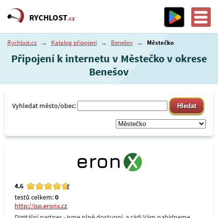
RYCHLOST
.cz
Rychlost.cz
→
Katalog připojení
→
Benešov
→
Městečko
Připojení k internetu v Městečko v okrese
Benešov
Vyhledat město/obec:
4.6
testů celkem:
0
http://isp.eronx.cz
Digitální partner - jsme plně dostupní, a rádi Vám nabídneme