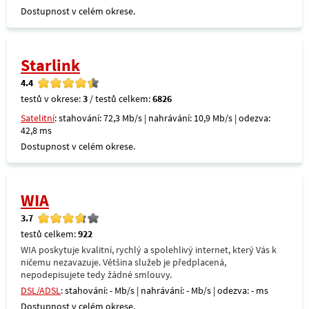
Dostupnost v celém okrese.
Starlink
4.4
testů v okrese:
3
/ testů celkem:
6826
Satelitní
: stahování: 72,3 Mb/s | nahrávání: 10,9 Mb/s | odezva:
42,8 ms
Dostupnost v celém okrese.
WIA
3.7
testů celkem:
922
WIA poskytuje kvalitní, rychlý a spolehlivý internet, který Vás k
ničemu nezavazuje. Většina služeb je předplacená,
nepodepisujete tedy žádné smlouvy.
DSL/ADSL
: stahování: - Mb/s | nahrávání: - Mb/s | odezva: - ms
Dostupnost v celém okrese.