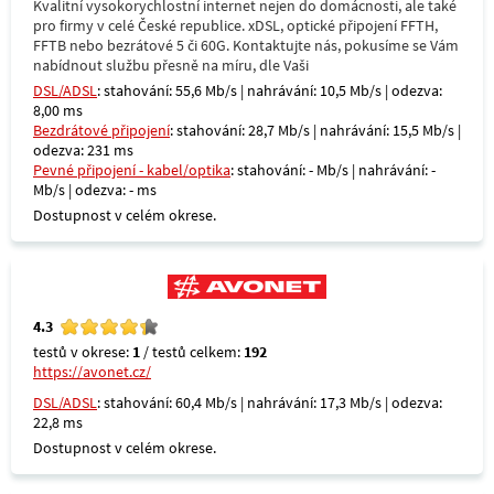
Kvalitní vysokorychlostní internet nejen do domácnosti, ale také
pro firmy v celé České republice. xDSL, optické připojení FFTH,
FFTB nebo bezrátové 5 či 60G. Kontaktujte nás, pokusíme se Vám
nabídnout službu přesně na míru, dle Vaši
DSL/ADSL
: stahování: 55,6 Mb/s | nahrávání: 10,5 Mb/s | odezva:
8,00 ms
Bezdrátové připojení
: stahování: 28,7 Mb/s | nahrávání: 15,5 Mb/s |
odezva: 231 ms
Pevné připojení - kabel/optika
: stahování: - Mb/s | nahrávání: -
Mb/s | odezva: - ms
Dostupnost v celém okrese.
4.3
testů v okrese:
1
/ testů celkem:
192
https://avonet.cz/
DSL/ADSL
: stahování: 60,4 Mb/s | nahrávání: 17,3 Mb/s | odezva:
22,8 ms
Dostupnost v celém okrese.