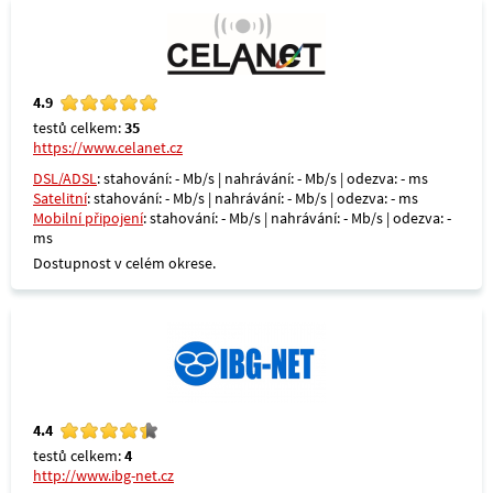
4.9
testů celkem:
35
https://www.celanet.cz
DSL/ADSL
: stahování: - Mb/s | nahrávání: - Mb/s | odezva: - ms
Satelitní
: stahování: - Mb/s | nahrávání: - Mb/s | odezva: - ms
Mobilní připojení
: stahování: - Mb/s | nahrávání: - Mb/s | odezva: -
ms
Dostupnost v celém okrese.
4.4
testů celkem:
4
http://www.ibg-net.cz