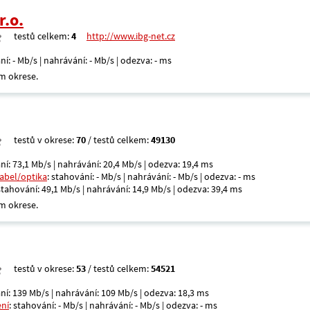
r.o.
testů celkem:
4
http://www.ibg-net.cz
ní: - Mb/s | nahrávání: - Mb/s | odezva: - ms
m okrese.
testů v okrese:
70
/ testů celkem:
49130
ní: 73,1 Mb/s | nahrávání: 20,4 Mb/s | odezva: 19,4 ms
kabel/optika
: stahování: - Mb/s | nahrávání: - Mb/s | odezva: - ms
 stahování: 49,1 Mb/s | nahrávání: 14,9 Mb/s | odezva: 39,4 ms
m okrese.
testů v okrese:
53
/ testů celkem:
54521
ní: 139 Mb/s | nahrávání: 109 Mb/s | odezva: 18,3 ms
ení
: stahování: - Mb/s | nahrávání: - Mb/s | odezva: - ms