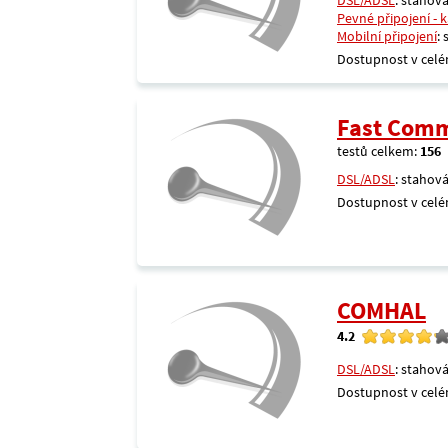
DSL/ADSL
: stahová
Pevné připojení - 
Mobilní připojení
:
Dostupnost v celé
Fast Comm
testů celkem:
156
DSL/ADSL
: stahová
Dostupnost v celé
COMHAL
4.2
DSL/ADSL
: stahová
Dostupnost v celé