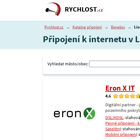
RYCHLOST
.cz
Rychlost.cz
→
Katalog připojení
→
Benešov
→
Lís
Připojení k internetu v 
Vyhledat město/obec:
Eron X IT
4.6
Digitální partner 
pozemního pokrytí 
DSL/ADSL
: stahová
Pevné připojení - 
Satelitní
: stahování
Mobilní připojení
: