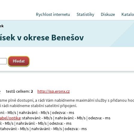
Rychlost internetu
Statistiky
Diskuze
Katalo
ek
Lísek v okrese Benešov
testů celkem:
2
http://isp.eronx.cz
- jsme plně dostupní, a rádi Vám nabídneme maximální služby s přidanou hod
rádi nabídneme stabilní satelitní připojení.
ní: - Mb/s | nahrávání: - Mb/s | odezva: - ms
kabel/optika
: stahování: - Mb/s | nahrávání: - Mb/s | odezva: - ms
: - Mb/s | nahrávání: - Mb/s | odezva: - ms
 stahování: - Mb/s | nahrávání: - Mb/s | odezva: - ms