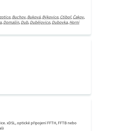
zotice
,
Buchov
,
Buková
,
Býkovice
,
Ctiboř
,
Čakov
,
a
,
Domašín
,
Dub
,
Dubějovice
,
Dubovka
,
Horní
lice. xDSL, optické připojení FFTH, FFTB nebo
aši