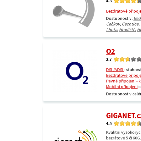
4.3
Bezdrátové připoj
Dostupnost v:
Bed
Čečkov
,
Čechtice
,
Lhota
,
Hradiště
,
H
O2
2.7
DSL/ADSL
: stahová
Bezdrátové připoj
Pevné připojení - 
Mobilní připojení
:
Dostupnost v celé
GIGANET.c
4.5
Kvalitní vysokoryc
bezrátové 5 či 60G