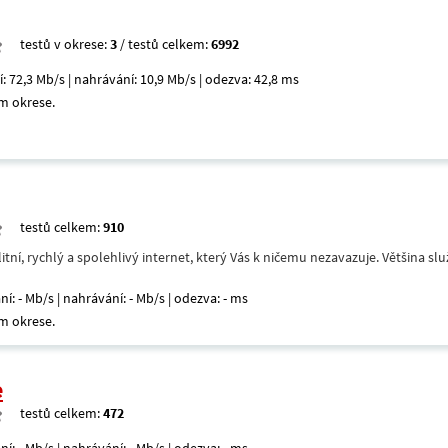
testů v okrese:
3
/ testů celkem:
6992
í: 72,3 Mb/s | nahrávání: 10,9 Mb/s | odezva: 42,8 ms
m okrese.
testů celkem:
910
itní, rychlý a spolehlivý internet, který Vás k ničemu nezavazuje. Většina s
ní: - Mb/s | nahrávání: - Mb/s | odezva: - ms
m okrese.
e
testů celkem:
472