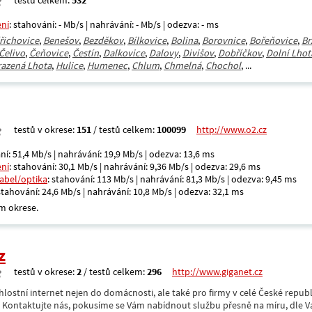
testů celkem:
532
ení
: stahování: - Mb/s | nahrávání: - Mb/s | odezva: - ms
řichovice
,
Benešov
,
Bezděkov
,
Bílkovice
,
Bolina
,
Borovnice
,
Bořeňovice
,
Br
Čelivo
,
Čeňovice
,
Čestín
,
Dalkovice
,
Dalovy
,
Divišov
,
Dobříčkov
,
Dolní Lhot
razená Lhota
,
Hulice
,
Humenec
,
Chlum
,
Chmelná
,
Chochol
, ...
testů v okrese:
151
/ testů celkem:
100099
http://www.o2.cz
ní: 51,4 Mb/s | nahrávání: 19,9 Mb/s | odezva: 13,6 ms
ení
: stahování: 30,1 Mb/s | nahrávání: 9,36 Mb/s | odezva: 29,6 ms
kabel/optika
: stahování: 113 Mb/s | nahrávání: 81,3 Mb/s | odezva: 9,45 ms
 stahování: 24,6 Mb/s | nahrávání: 10,8 Mb/s | odezva: 32,1 ms
m okrese.
z
testů v okrese:
2
/ testů celkem:
296
http://www.giganet.cz
hlostní internet nejen do domácnosti, ale také pro firmy v celé České repub
. Kontaktujte nás, pokusíme se Vám nabídnout službu přesně na míru, dle V