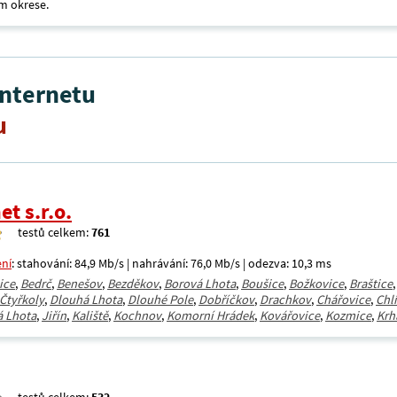
m okrese.
internetu
u
et s.r.o.
testů celkem:
761
ení
: stahování: 84,9 Mb/s | nahrávání: 76,0 Mb/s | odezva: 10,3 ms
ice
,
Bedrč
,
Benešov
,
Bezděkov
,
Borová Lhota
,
Boušice
,
Božkovice
,
Braštice
Čtyřkoly
,
Dlouhá Lhota
,
Dlouhé Pole
,
Dobříčkov
,
Drachkov
,
Chářovice
,
Chl
á Lhota
,
Jiřín
,
Kaliště
,
Kochnov
,
Komorní Hrádek
,
Kovářovice
,
Kozmice
,
Krh