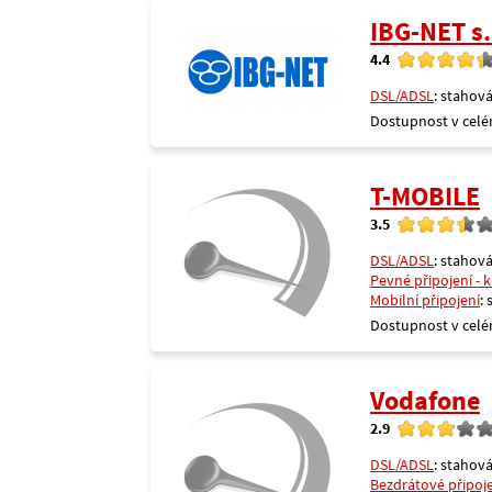
IBG-NET s.
4.4
DSL/ADSL
: stahová
Dostupnost v celé
T-MOBILE
3.5
DSL/ADSL
: stahová
Pevné připojení - 
Mobilní připojení
:
Dostupnost v celé
Vodafone
2.9
DSL/ADSL
: stahová
Bezdrátové připoj