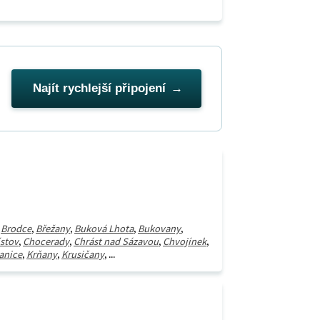
Najít rychlejší připojení
,
Brodce
,
Břežany
,
Buková Lhota
,
Bukovany
,
ístov
,
Chocerady
,
Chrást nad Sázavou
,
Chvojínek
,
anice
,
Krňany
,
Krusičany
, ...