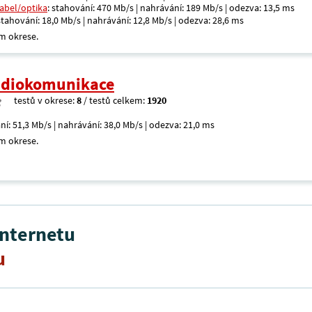
kabel/optika
: stahování: 470 Mb/s | nahrávání: 189 Mb/s | odezva: 13,5 ms
 stahování: 18,0 Mb/s | nahrávání: 12,8 Mb/s | odezva: 28,6 ms
m okrese.
radiokomunikace
testů v okrese:
8
/ testů celkem:
1920
ní: 51,3 Mb/s | nahrávání: 38,0 Mb/s | odezva: 21,0 ms
m okrese.
internetu
u