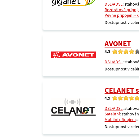
DSL/ADSL
: stahová
Bezdrátové připoj
Pevné připojení - 
Dostupnost v celé
AVONET
4.3
DSL/ADSL
: stahová
Dostupnost v celé
CELANET sp
4.9
DSL/ADSL
: stahová
Satelitní
: stahování
Mobilní připojení
:
Dostupnost v celé