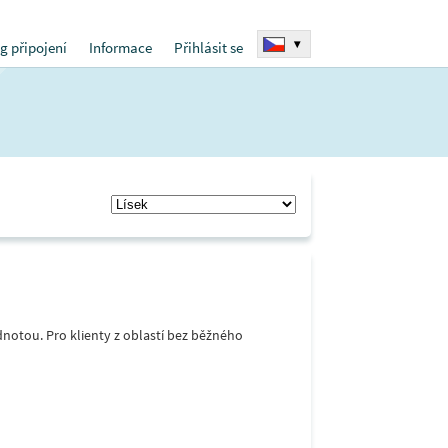
▾
g připojení
Informace
Přihlásit se
notou. Pro klienty z oblastí bez běžného