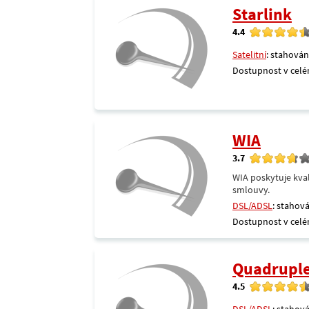
Starlink
4.4
Satelitní
: stahován
Dostupnost v celé
WIA
3.7
WIA poskytuje kval
smlouvy.
DSL/ADSL
: stahová
Dostupnost v celé
Quadrupl
4.5