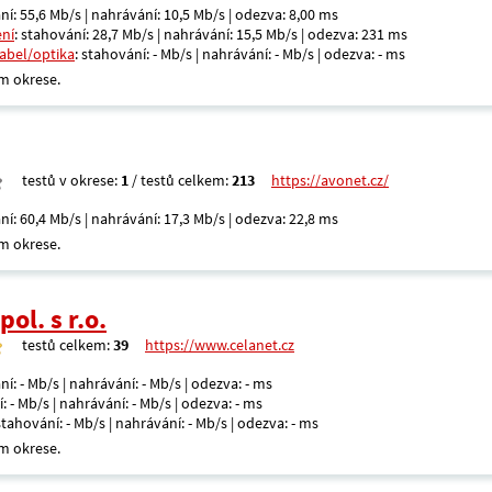
ní: 55,6 Mb/s | nahrávání: 10,5 Mb/s | odezva: 8,00 ms
ení
: stahování: 28,7 Mb/s | nahrávání: 15,5 Mb/s | odezva: 231 ms
kabel/optika
: stahování: - Mb/s | nahrávání: - Mb/s | odezva: - ms
m okrese.
testů v okrese:
1
/ testů celkem:
213
https://avonet.cz/
ní: 60,4 Mb/s | nahrávání: 17,3 Mb/s | odezva: 22,8 ms
m okrese.
ol. s r.o.
testů celkem:
39
https://www.celanet.cz
ní: - Mb/s | nahrávání: - Mb/s | odezva: - ms
: - Mb/s | nahrávání: - Mb/s | odezva: - ms
 stahování: - Mb/s | nahrávání: - Mb/s | odezva: - ms
m okrese.