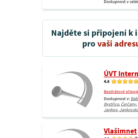
Dostupnost v celé
Najděte si připojení k 
pro
vaši adres
ÚVT Intern
4.8
Bezdrátové připoj
Dostupnost v:
Bab
Bystřice
,
Čerčany
,
Jankov
,
Jankovsk
Vlašimnet