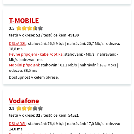
T-MOBILE
3.5
testů v okrese:
52
/ testů celkem:
49130
DSL/ADSL
: stahování: 56,5 Mb/s | nahrávání: 20,7 Mb/s | odezva:
18,8 ms
Pevné připojení - kabel/optika
: stahování: - Mb/s | nahrávání: -
Mb/s | odezva: - ms
Mobilní připojení
: stahování: 61,1 Mb/s | nahrávání: 18,8 Mb/s |
odezva: 38,5 ms
Dostupnost v celém okrese.
Vodafone
2.9
testů v okrese:
32
/ testů celkem:
54521
DSL/ADSL
: stahování: 76,4 Mb/s | nahrávání: 17,0 Mb/s | odezva:
14,0 ms