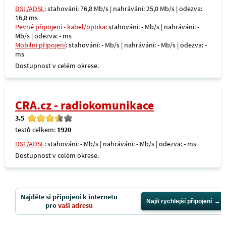
DSL/ADSL
: stahování: 76,8 Mb/s | nahrávání: 25,0 Mb/s | odezva:
16,8 ms
Pevné připojení - kabel/optika
: stahování: - Mb/s | nahrávání: -
Mb/s | odezva: - ms
Mobilní připojení
: stahování: - Mb/s | nahrávání: - Mb/s | odezva: -
ms
Dostupnost v celém okrese.
CRA.cz - radiokomunikace
3.5
testů celkem:
1920
DSL/ADSL
: stahování: - Mb/s | nahrávání: - Mb/s | odezva: - ms
Dostupnost v celém okrese.
Najděte si připojení k internetu
Najít rychlejší připojení
pro
vaši adresu