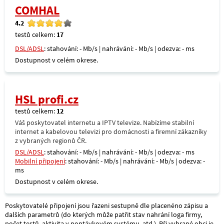
COMHAL
4.2
testů celkem:
17
DSL/ADSL
: stahování: - Mb/s | nahrávání: - Mb/s | odezva: - ms
Dostupnost v celém okrese.
HSL profi.cz
testů celkem:
12
Váš poskytovatel internetu a IPTV televize. Nabízíme stabilní
internet a kabelovou televizi pro domácnosti a firemní zákazníky
z vybraných regionů ČR.
DSL/ADSL
: stahování: - Mb/s | nahrávání: - Mb/s | odezva: - ms
Mobilní připojení
: stahování: - Mb/s | nahrávání: - Mb/s | odezva: -
ms
Dostupnost v celém okrese.
Poskytovatelé připojení jsou řazeni sestupně dle placenéno zápisu a
dalších parametrů (do kterých může patřit stav nahrání loga firmy,
počet testů, aktivita v poptávkovém systému, atd.). Při vybrané obci je