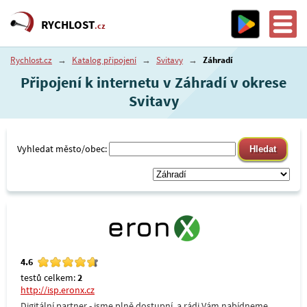
RYCHLOST
.cz
Rychlost.cz
→
Katalog připojení
→
Svitavy
→
Záhradí
Připojení k internetu v Záhradí v okrese
Svitavy
Vyhledat město/obec:
4.6
testů celkem:
2
http://isp.eronx.cz
Digitální partner - jsme plně dostupní, a rádi Vám nabídneme