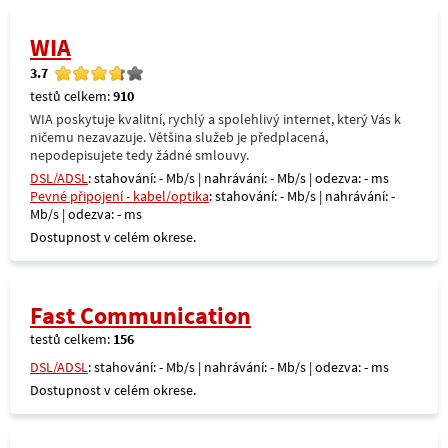
WIA
3.7
testů celkem:
910
WIA poskytuje kvalitní, rychlý a spolehlivý internet, který Vás k
ničemu nezavazuje. Většina služeb je předplacená,
nepodepisujete tedy žádné smlouvy.
DSL/ADSL
: stahování: - Mb/s | nahrávání: - Mb/s | odezva: - ms
Pevné připojení - kabel/optika
: stahování: - Mb/s | nahrávání: -
Mb/s | odezva: - ms
Dostupnost v celém okrese.
Fast Communication
testů celkem:
156
DSL/ADSL
: stahování: - Mb/s | nahrávání: - Mb/s | odezva: - ms
Dostupnost v celém okrese.