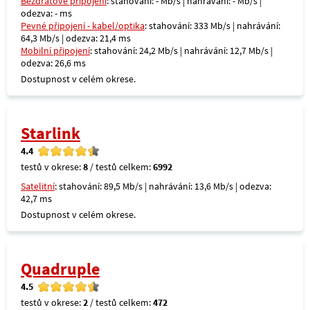
Bezdrátové připojení
: stahování: - Mb/s | nahrávání: - Mb/s |
odezva: - ms
Pevné připojení - kabel/optika
: stahování: 333 Mb/s | nahrávání:
64,3 Mb/s | odezva: 21,4 ms
Mobilní připojení
: stahování: 24,2 Mb/s | nahrávání: 12,7 Mb/s |
odezva: 26,6 ms
Dostupnost v celém okrese.
Starlink
4.4
testů v okrese:
8
/ testů celkem:
6992
Satelitní
: stahování: 89,5 Mb/s | nahrávání: 13,6 Mb/s | odezva:
42,7 ms
Dostupnost v celém okrese.
Quadruple
4.5
testů v okrese:
2
/ testů celkem:
472