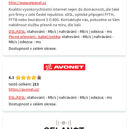
http://www.giganet.cz
Kvalitní vysokorychlostní internet nejen do domácnosti, ale také
pro firmy v celé České republice. xDSL, optické připojení FFTH,
FFTB nebo bezrátové 5 či 60G. Kontaktujte nás, pokusíme se Vám
nabídnout službu přesně na míru, dle Vaši
DSL/ADSL
: stahování: - Mb/s | nahrávání: - Mb/s | odezva: - ms
Pevné připojení - kabel/optika
: stahování: - Mb/s | nahrávání: -
Mb/s | odezva: - ms
Dostupnost v celém okrese.
4.3
testů celkem:
213
https://avonet.cz/
DSL/ADSL
: stahování: - Mb/s | nahrávání: - Mb/s | odezva: - ms
Dostupnost v celém okrese.