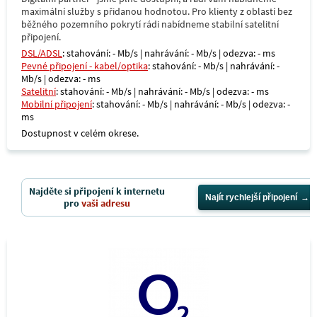
maximální služby s přidanou hodnotou. Pro klienty z oblastí bez
běžného pozemního pokrytí rádi nabídneme stabilní satelitní
připojení.
DSL/ADSL
: stahování: - Mb/s | nahrávání: - Mb/s | odezva: - ms
Pevné připojení - kabel/optika
: stahování: - Mb/s | nahrávání: -
Mb/s | odezva: - ms
Satelitní
: stahování: - Mb/s | nahrávání: - Mb/s | odezva: - ms
Mobilní připojení
: stahování: - Mb/s | nahrávání: - Mb/s | odezva: -
ms
Dostupnost v celém okrese.
Najděte si připojení k internetu
Najít rychlejší připojení
pro
vaši adresu