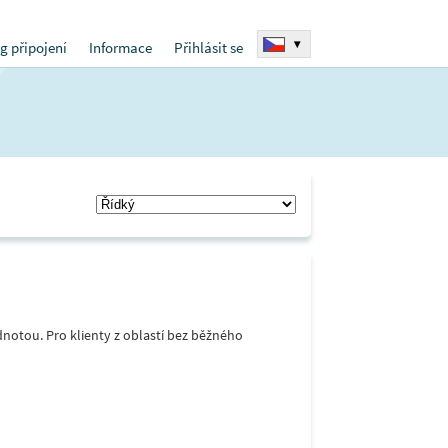
▾
g připojení
Informace
Přihlásit se
notou. Pro klienty z oblastí bez běžného