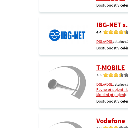
Dostupnost v celé
IBG-NET s.
4.4
DSL/ADSL
: stahová
Dostupnost v celé
T-MOBILE
3.5
DSL/ADSL
: stahová
Pevné připojení - 
Mobilní připojení
:
Dostupnost v celé
Vodafone
2.9