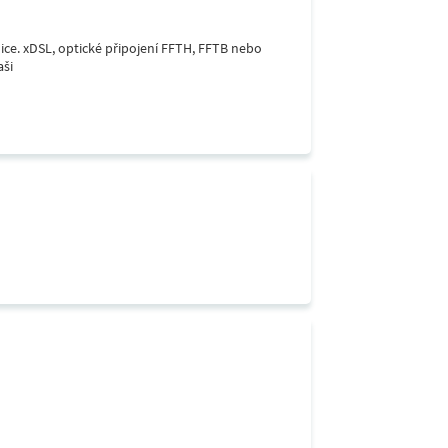
lice. xDSL, optické připojení FFTH, FFTB nebo
aši