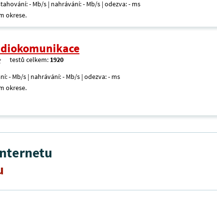
 stahování: - Mb/s | nahrávání: - Mb/s | odezva: - ms
m okrese.
radiokomunikace
testů celkem:
1920
ní: - Mb/s | nahrávání: - Mb/s | odezva: - ms
m okrese.
internetu
u