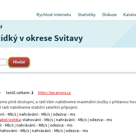
Rychlost internetu
Statistiky
Diskuze
Katalo
ký
Řídký v okrese Svitavy
testů celkem:
2
http://isp.eronx.cz
- jsme plně dostupní, a rádi Vám nabídneme maximální služby s přidanou hod
rádi nabídneme stabilní satelitní připojení.
ní: - Mb/s | nahrávání: - Mb/s | odezva: - ms
kabel/optika
: stahování: - Mb/s | nahrávání: - Mb/s | odezva: - ms
: - Mb/s | nahrávání: - Mb/s | odezva: - ms
 stahování: - Mb/s | nahrávání: - Mb/s | odezva: - ms