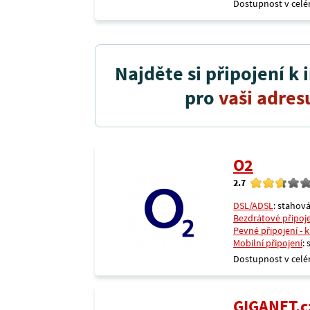
Dostupnost v celé
Najděte si připojení k 
pro
vaši adres
O2
2.7
DSL/ADSL
: stahová
Bezdrátové připoj
Pevné připojení - 
Mobilní připojení
:
Dostupnost v celé
GIGANET.c