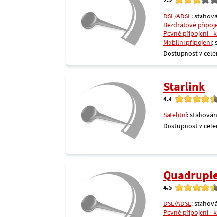
DSL/ADSL
: stahová
Bezdrátové připoj
Pevné připojení - 
Mobilní připojení
:
Dostupnost v celé
Starlink
4.4
Satelitní
: stahován
Dostupnost v celé
Quadrupl
4.5
DSL/ADSL
: stahová
Pevné připojení - 