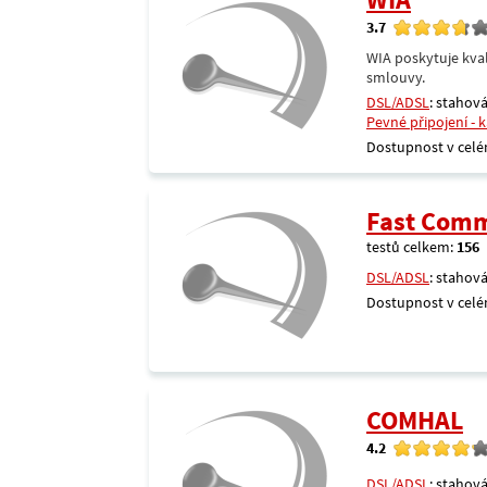
3.7
WIA poskytuje kval
smlouvy.
DSL/ADSL
: stahová
Pevné připojení - 
Dostupnost v celé
Fast Comm
testů celkem:
156
DSL/ADSL
: stahová
Dostupnost v celé
COMHAL
4.2
DSL/ADSL
: stahová