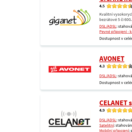
4.5
Kvalitní vysokoryc
bezrátové 5 či 60G
DSL/ADSL
: stahová
Pevné připojení - 
Dostupnost v celé
AVONET
4.3
DSL/ADSL
: stahová
Dostupnost v celé
CELANET sp
4.9
DSL/ADSL
: stahová
Satelitní
: stahování
Mobilní připojení
: