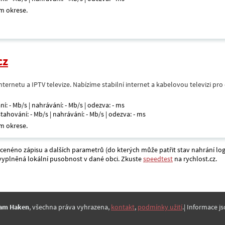
m okrese.
cz
nternetu a IPTV televize. Nabízíme stabilní internet a kabelovou televizi pr
ní: - Mb/s | nahrávání: - Mb/s | odezva: - ms
 stahování: - Mb/s | nahrávání: - Mb/s | odezva: - ms
m okrese.
acenéno zápisu a dalších parametrů (do kterých může patřit stav nahrání log
a vyplněná lokální pusobnost v dané obci. Zkuste
speedtest
na rychlost.cz.
am Haken
, všechna práva vyhrazena,
kontakt
,
podmínky užití
.| Informace js