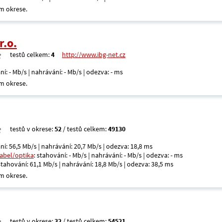
m okrese.
r.o.
testů celkem:
4
http://www.ibg-net.cz
ní: - Mb/s | nahrávání: - Mb/s | odezva: - ms
m okrese.
testů v okrese:
52
/ testů celkem:
49130
ní: 56,5 Mb/s | nahrávání: 20,7 Mb/s | odezva: 18,8 ms
kabel/optika
: stahování: - Mb/s | nahrávání: - Mb/s | odezva: - ms
 stahování: 61,1 Mb/s | nahrávání: 18,8 Mb/s | odezva: 38,5 ms
m okrese.
testů v okrese:
32
/ testů celkem:
54521