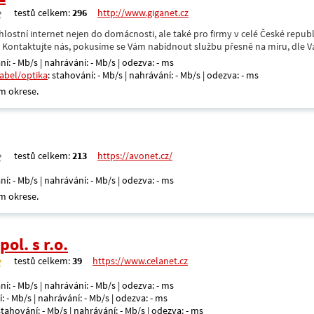
testů celkem:
296
http://www.giganet.cz
hlostní internet nejen do domácnosti, ale také pro firmy v celé České repub
. Kontaktujte nás, pokusíme se Vám nabídnout službu přesně na míru, dle V
ní: - Mb/s | nahrávání: - Mb/s | odezva: - ms
kabel/optika
: stahování: - Mb/s | nahrávání: - Mb/s | odezva: - ms
m okrese.
testů celkem:
213
https://avonet.cz/
ní: - Mb/s | nahrávání: - Mb/s | odezva: - ms
m okrese.
ol. s r.o.
testů celkem:
39
https://www.celanet.cz
ní: - Mb/s | nahrávání: - Mb/s | odezva: - ms
: - Mb/s | nahrávání: - Mb/s | odezva: - ms
 stahování: - Mb/s | nahrávání: - Mb/s | odezva: - ms