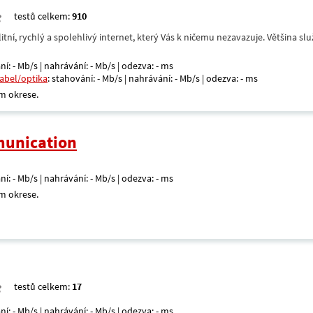
testů celkem:
910
itní, rychlý a spolehlivý internet, který Vás k ničemu nezavazuje. Většina s
ní: - Mb/s | nahrávání: - Mb/s | odezva: - ms
kabel/optika
: stahování: - Mb/s | nahrávání: - Mb/s | odezva: - ms
m okrese.
unication
ní: - Mb/s | nahrávání: - Mb/s | odezva: - ms
m okrese.
testů celkem:
17
ní: - Mb/s | nahrávání: - Mb/s | odezva: - ms