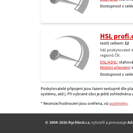
Dostupnost v celé
HSL profi.
testů celkem:
12
Váš poskytovatel i
regionů ČR.
DSL/ADSL
: stahová
Mobilní připojení
:
Dostupnost v celé
Poskytovatelé připojení jsou řazeni sestupně dle pl
systému, atd.). Při vybrané obci je ještě zohledněn
* Recenze/hodnocení jsou ověřena, viz
podmínky
.
© 2004-2026 Rychlost.cz
, vytvořil a provozuje
Ad