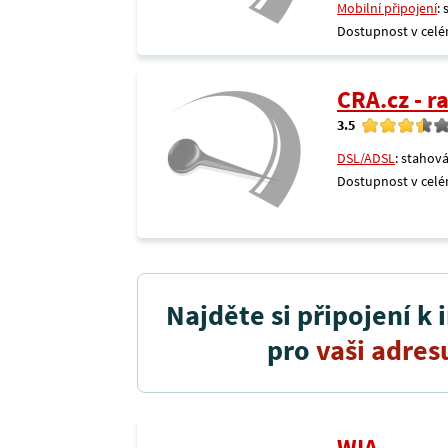
Mobilní připojení
:
Dostupnost v celé
CRA.cz - 
3.5
DSL/ADSL
: stahová
Dostupnost v celé
Najděte si připojení k 
pro
vaši adres
WIA