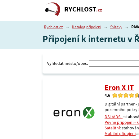
RYCHLOST
.cz
Rychlost.cz
→
Katalog připojení
→
Svitavy
→
Říd
Připojení k internetu v 
Vyhledat město/obec:
Eron X IT
4.6
Digitální partner 
pozemního pokrytí 
DSL/ADSL
: stahová
Pevné připojení - 
Satelitní
: stahování
Mobilní připojení
: