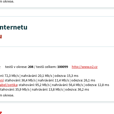
m okrese.
internetu
u
testů v okrese:
208
/ testů celkem:
100099
http://www.o2.cz
ní: 72,3 Mb/s | nahrávání: 20,1 Mb/s | odezva: 15,3 ms
ení
: stahování: 36,4 Mb/s | nahrávání: 11,4 Mb/s | odezva: 26,1 ms
kabel/optika
: stahování: 95,2 Mb/s | nahrávání: 56,4 Mb/s | odezva: 12,8 ms
 stahování: 35,9 Mb/s | nahrávání: 13,8 Mb/s | odezva: 36,2 ms
m okrese.
z