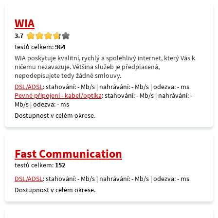
WIA
3.7
testů celkem:
964
WIA poskytuje kvalitní, rychlý a spolehlivý internet, který Vás k
ničemu nezavazuje. Většina služeb je předplacená,
nepodepisujete tedy žádné smlouvy.
DSL/ADSL
: stahování: - Mb/s | nahrávání: - Mb/s | odezva: - ms
Pevné připojení - kabel/optika
: stahování: - Mb/s | nahrávání: -
Mb/s | odezva: - ms
Dostupnost v celém okrese.
Fast Communication
testů celkem:
152
DSL/ADSL
: stahování: - Mb/s | nahrávání: - Mb/s | odezva: - ms
Dostupnost v celém okrese.