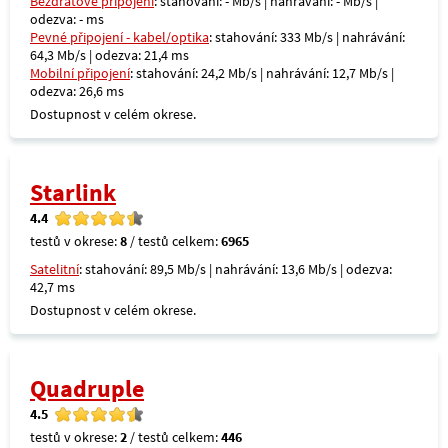
Bezdrátové připojení
: stahování: - Mb/s | nahrávání: - Mb/s |
odezva: - ms
Pevné připojení - kabel/optika
: stahování: 333 Mb/s | nahrávání:
64,3 Mb/s | odezva: 21,4 ms
Mobilní připojení
: stahování: 24,2 Mb/s | nahrávání: 12,7 Mb/s |
odezva: 26,6 ms
Dostupnost v celém okrese.
Starlink
4.4
testů v okrese:
8
/ testů celkem:
6965
Satelitní
: stahování: 89,5 Mb/s | nahrávání: 13,6 Mb/s | odezva:
42,7 ms
Dostupnost v celém okrese.
Quadruple
4.5
testů v okrese:
2
/ testů celkem:
446