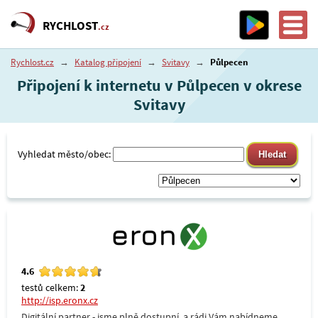
RYCHLOST
.cz
Rychlost.cz
→
Katalog připojení
→
Svitavy
→
Půlpecen
Připojení k internetu v Půlpecen v okrese
Svitavy
Vyhledat město/obec:
4.6
testů celkem:
2
http://isp.eronx.cz
Digitální partner - jsme plně dostupní, a rádi Vám nabídneme