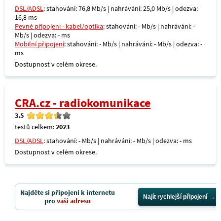
DSL/ADSL
: stahování: 76,8 Mb/s | nahrávání: 25,0 Mb/s | odezva:
16,8 ms
Pevné připojení - kabel/optika
: stahování: - Mb/s | nahrávání: -
Mb/s | odezva: - ms
Mobilní připojení
: stahování: - Mb/s | nahrávání: - Mb/s | odezva: -
ms
Dostupnost v celém okrese.
CRA.cz - radiokomunikace
3.5
testů celkem:
2023
DSL/ADSL
: stahování: - Mb/s | nahrávání: - Mb/s | odezva: - ms
Dostupnost v celém okrese.
Najděte si připojení k internetu
Najít rychlejší připojení
pro
vaši adresu