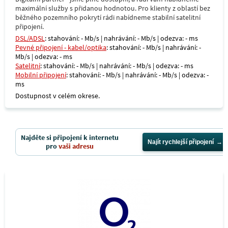
maximální služby s přidanou hodnotou. Pro klienty z oblastí bez
běžného pozemního pokrytí rádi nabídneme stabilní satelitní
připojení.
DSL/ADSL
: stahování: - Mb/s | nahrávání: - Mb/s | odezva: - ms
Pevné připojení - kabel/optika
: stahování: - Mb/s | nahrávání: -
Mb/s | odezva: - ms
Satelitní
: stahování: - Mb/s | nahrávání: - Mb/s | odezva: - ms
Mobilní připojení
: stahování: - Mb/s | nahrávání: - Mb/s | odezva: -
ms
Dostupnost v celém okrese.
Najděte si připojení k internetu
Najít rychlejší připojení
pro
vaši adresu