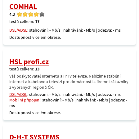
COMHAL
4.2
testů celkem:
17
DSL/ADSL
: stahování: - Mb/s | nahrávání: - Mb/s | odezva: - ms
Dostupnost v celém okrese.
HSL profi.cz
testů celkem:
13
Váš poskytovatel internetu a IPTV televize. Nabízíme stabilní
internet a kabelovou televizi pro domácnosti a firemní zákazníky
z vybraných regionů ČR.
DSL/ADSL
: stahování: - Mb/s | nahrávání: - Mb/s | odezva: - ms
Mobilní připojení
: stahování: - Mb/s | nahrávání: - Mb/s | odezva: -
ms
Dostupnost v celém okrese.
D-H-T SYSTEMS