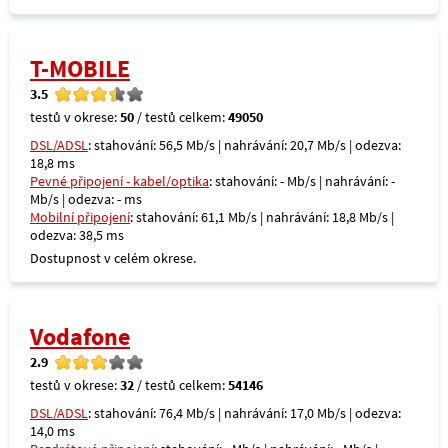
T-MOBILE
3.5
testů v okrese:
50
/ testů celkem:
49050
DSL/ADSL
: stahování: 56,5 Mb/s | nahrávání: 20,7 Mb/s | odezva:
18,8 ms
Pevné připojení - kabel/optika
: stahování: - Mb/s | nahrávání: -
Mb/s | odezva: - ms
Mobilní připojení
: stahování: 61,1 Mb/s | nahrávání: 18,8 Mb/s |
odezva: 38,5 ms
Dostupnost v celém okrese.
Vodafone
2.9
testů v okrese:
32
/ testů celkem:
54146
DSL/ADSL
: stahování: 76,4 Mb/s | nahrávání: 17,0 Mb/s | odezva:
14,0 ms