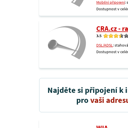
Mobilní připojení
:
Dostupnost v celé
CRA.cz - 
3.5
DSL/ADSL
: stahová
Dostupnost v celé
Najděte si připojení k 
pro
vaši adres
WIA