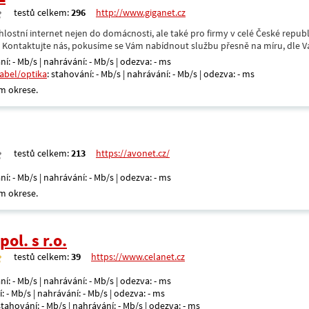
testů celkem:
296
http://www.giganet.cz
hlostní internet nejen do domácnosti, ale také pro firmy v celé České repub
. Kontaktujte nás, pokusíme se Vám nabídnout službu přesně na míru, dle V
ní: - Mb/s | nahrávání: - Mb/s | odezva: - ms
kabel/optika
: stahování: - Mb/s | nahrávání: - Mb/s | odezva: - ms
m okrese.
testů celkem:
213
https://avonet.cz/
ní: - Mb/s | nahrávání: - Mb/s | odezva: - ms
m okrese.
ol. s r.o.
testů celkem:
39
https://www.celanet.cz
ní: - Mb/s | nahrávání: - Mb/s | odezva: - ms
: - Mb/s | nahrávání: - Mb/s | odezva: - ms
 stahování: - Mb/s | nahrávání: - Mb/s | odezva: - ms