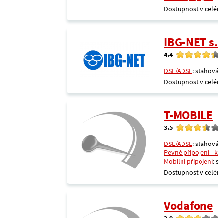
Dostupnost v celé
IBG-NET s.
4.4
DSL/ADSL
: stahová
Dostupnost v celé
T-MOBILE
3.5
DSL/ADSL
: stahová
Pevné připojení - 
Mobilní připojení
:
Dostupnost v celé
Vodafone
2.9