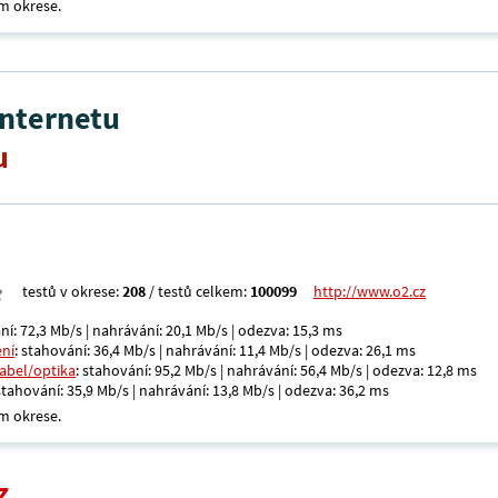
m okrese.
internetu
u
testů v okrese:
208
/ testů celkem:
100099
http://www.o2.cz
ní: 72,3 Mb/s | nahrávání: 20,1 Mb/s | odezva: 15,3 ms
ení
: stahování: 36,4 Mb/s | nahrávání: 11,4 Mb/s | odezva: 26,1 ms
kabel/optika
: stahování: 95,2 Mb/s | nahrávání: 56,4 Mb/s | odezva: 12,8 ms
 stahování: 35,9 Mb/s | nahrávání: 13,8 Mb/s | odezva: 36,2 ms
m okrese.
z