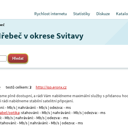
Rychlost internetu
Statistiky
Diskuze
Katalo
beč
Hřebeč v okrese Svitavy
testů celkem:
2
http://isp.eronx.cz
- jsme plně dostupní, a rádi Vám nabídneme maximální služby s přidanou hod
rádi nabídneme stabilní satelitní připojení.
ní: - Mb/s | nahrávání: - Mb/s | odezva: - ms
kabel/optika
: stahování: - Mb/s | nahrávání: - Mb/s | odezva: - ms
: - Mb/s | nahrávání: - Mb/s | odezva: - ms
 stahování: - Mb/s | nahrávání: - Mb/s | odezva: - ms