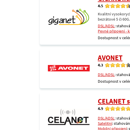
4.5
Kvalitní vysokoryc
bezrátové 5 či 60G
DSL/ADSL
: stahová
Pevné připojení - 
Dostupnost v celé
AVONET
4.3
DSL/ADSL
: stahová
Dostupnost v celé
CELANET sp
4.9
DSL/ADSL
: stahová
Satelitní
: stahování
Mobilní připojení
: