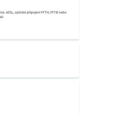
lice. xDSL, optické připojení FFTH, FFTB nebo
aši