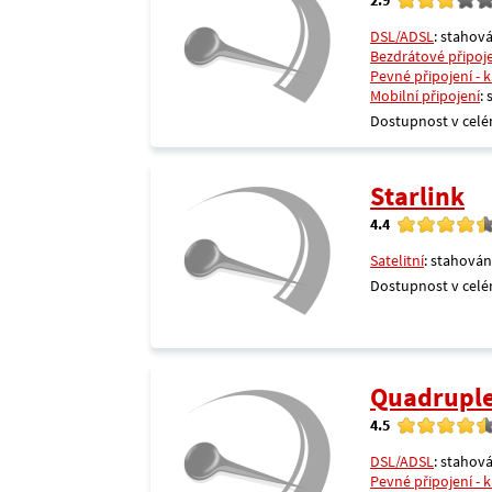
DSL/ADSL
: stahová
Bezdrátové připoj
Pevné připojení - 
Mobilní připojení
:
Dostupnost v celé
Starlink
4.4
Satelitní
: stahován
Dostupnost v celé
Quadrupl
4.5
DSL/ADSL
: stahová
Pevné připojení - 