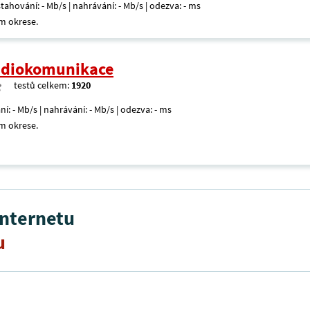
 stahování: - Mb/s | nahrávání: - Mb/s | odezva: - ms
m okrese.
radiokomunikace
testů celkem:
1920
ní: - Mb/s | nahrávání: - Mb/s | odezva: - ms
m okrese.
internetu
u