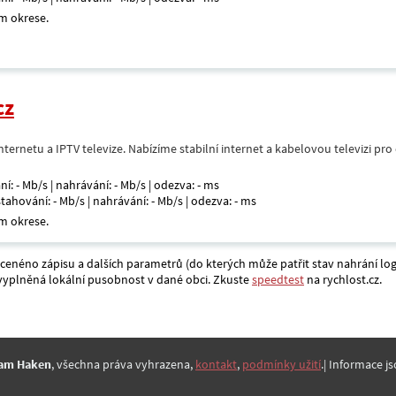
m okrese.
cz
nternetu a IPTV televize. Nabízíme stabilní internet a kabelovou televizi pr
ní: - Mb/s | nahrávání: - Mb/s | odezva: - ms
 stahování: - Mb/s | nahrávání: - Mb/s | odezva: - ms
m okrese.
acenéno zápisu a dalších parametrů (do kterých může patřit stav nahrání log
a vyplněná lokální pusobnost v dané obci. Zkuste
speedtest
na rychlost.cz.
am Haken
, všechna práva vyhrazena,
kontakt
,
podmínky užití
.| Informace js