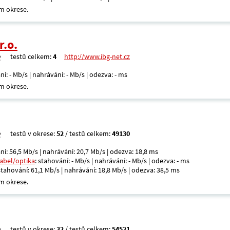
m okrese.
r.o.
testů celkem:
4
http://www.ibg-net.cz
ní: - Mb/s | nahrávání: - Mb/s | odezva: - ms
m okrese.
testů v okrese:
52
/ testů celkem:
49130
ní: 56,5 Mb/s | nahrávání: 20,7 Mb/s | odezva: 18,8 ms
kabel/optika
: stahování: - Mb/s | nahrávání: - Mb/s | odezva: - ms
 stahování: 61,1 Mb/s | nahrávání: 18,8 Mb/s | odezva: 38,5 ms
m okrese.
testů v okrese:
32
/ testů celkem:
54521