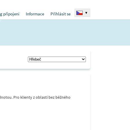
▾
g připojení
Informace
Přihlásit se
notou. Pro klienty z oblastí bez běžného