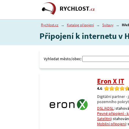
RYCHLOST
.cz
Rychlost.cz
→
Katalog připojení
→
Svitavy
→
Hře
Připojení k internetu v 
Vyhledat město/obec:
Eron X IT
4.6
Digitální partner 
pozemního pokrytí 
DSL/ADSL
: stahová
Pevné připojení - 
Satelitní
: stahování
Mobilní připojení
: