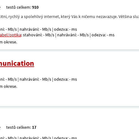
testů celkem:
910
itní, rychlý a spolehlivý internet, který Vás k ničemu nezavazuje. Většina s
ní: - Mb/s | nahrávání: - Mb/s | odezva: - ms
kabel/optika
: stahování: - Mb/s | nahrávání: - Mb/s | odezva: - ms
m okrese.
unication
ní: - Mb/s | nahrávání: - Mb/s | odezva: - ms
m okrese.
testů celkem:
17
ní: - Mb/s | nahrávání: - Mb/s | odezva: - ms