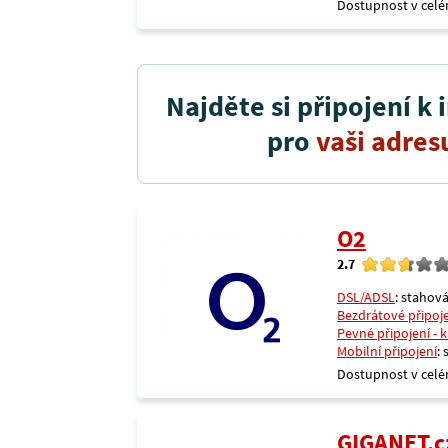
Dostupnost v celé
Najděte si připojení k 
pro
vaši adres
O2
2.7
DSL/ADSL
: stahová
Bezdrátové připoj
Pevné připojení - 
Mobilní připojení
:
Dostupnost v celé
GIGANET.c