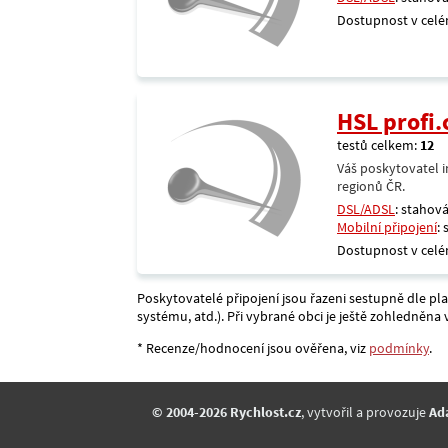
Dostupnost v celé
HSL profi.
testů celkem:
12
Váš poskytovatel i
regionů ČR.
DSL/ADSL
: stahová
Mobilní připojení
:
Dostupnost v celé
Poskytovatelé připojení jsou řazeni sestupně dle pl
systému, atd.). Při vybrané obci je ještě zohledněn
* Recenze/hodnocení jsou ověřena, viz
podmínky
.
© 2004-2026 Rychlost.cz
, vytvořil a provozuje
Ad