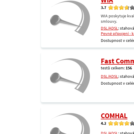
3.7
WIA poskytuje kval
smlouvy.
DSL/ADSL
: stahová
Pevné připojení - 
Dostupnost v celé
Fast Comm
testů celkem:
156
DSL/ADSL
: stahová
Dostupnost v celé
COMHAL
4.2
DSL/ADSL
: stahová