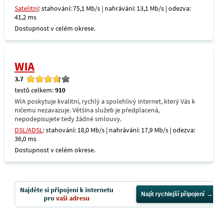
Satelitní
: stahování: 75,1 Mb/s | nahrávání: 13,1 Mb/s | odezva:
41,2 ms
Dostupnost v celém okrese.
WIA
3.7
testů celkem:
910
WIA poskytuje kvalitní, rychlý a spolehlivý internet, který Vás k
ničemu nezavazuje. Většina služeb je předplacená,
nepodepisujete tedy žádné smlouvy.
DSL/ADSL
: stahování: 18,0 Mb/s | nahrávání: 17,9 Mb/s | odezva:
36,0 ms
Dostupnost v celém okrese.
Najděte si připojení k internetu
Najít rychlejší připojení
pro
vaši adresu