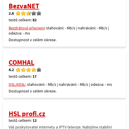
BezvaNET
2.8
testů celkem:
82
Bezdrátové připojení
: stahování: - Mb/s | nahrávání: - Mb/s |
odezva: - ms
Dostupnost v celém okrese.
COMHAL
4.2
testů celkem:
17
DSL/ADSL
: stahování: - Mb/s | nahrávání: - Mb/s | odezva: - ms
Dostupnost v celém okrese.
HSL profi.cz
testů celkem:
12
Váš poskytovatel internetu a IPTV televize. Nabízíme stabilní