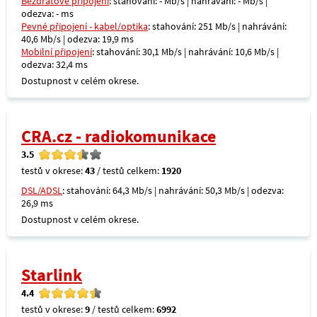
Bezdrátové připojení
: stahování: - Mb/s | nahrávání: - Mb/s |
odezva: - ms
Pevné připojení - kabel/optika
: stahování: 251 Mb/s | nahrávání:
40,6 Mb/s | odezva: 19,9 ms
Mobilní připojení
: stahování: 30,1 Mb/s | nahrávání: 10,6 Mb/s |
odezva: 32,4 ms
Dostupnost v celém okrese.
CRA.cz - radiokomunikace
3.5
testů v okrese:
43
/ testů celkem:
1920
DSL/ADSL
: stahování: 64,3 Mb/s | nahrávání: 50,3 Mb/s | odezva:
26,9 ms
Dostupnost v celém okrese.
Starlink
4.4
testů v okrese:
9
/ testů celkem:
6992