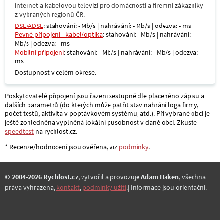
internet a kabelovou televizi pro domácnosti a firemní zákazníky
z vybraných regionů ČR.
DSL/ADSL
: stahování: - Mb/s | nahrávání: - Mb/s | odezva: - ms
Pevné připojení - kabel/optika
: stahování: - Mb/s | nahrávání: -
Mb/s | odezva: - ms
Mobilní připojení
: stahování: - Mb/s | nahrávání: - Mb/s | odezva: -
ms
Dostupnost v celém okrese.
Poskytovatelé připojení jsou řazeni sestupně dle placenéno zápisu a
dalších parametrů (do kterých může patřit stav nahrání loga firmy,
počet testů, aktivita v poptávkovém systému, atd.). Při vybrané obci je
ještě zohledněna vyplněná lokální pusobnost v dané obci. Zkuste
speedtest
na rychlost.cz.
* Recenze/hodnocení jsou ověřena, viz
podmínky
.
© 2004-2026 Rychlost.cz
, vytvořil a provozuje
Adam Haken
, všechna
práva vyhrazena,
kontakt
,
podmínky užití
.| Informace jsou orientační.