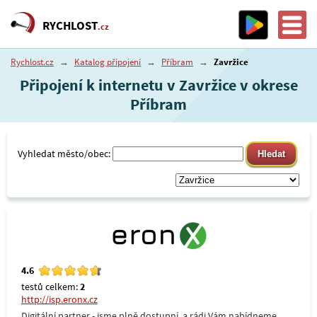
RYCHLOST
.cz
Rychlost.cz
→
Katalog připojení
→
Příbram
→
Zavržice
Připojení k internetu v Zavržice v okrese
Příbram
Vyhledat město/obec:
4.6
testů celkem:
2
http://isp.eronx.cz
Digitální partner - jsme plně dostupní, a rádi Vám nabídneme