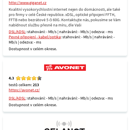
http://www.giganet.cz
Kvalitní vysokorychlostní internet nejen do domácnosti, ale také
pro firmy v celé České republice. xDSL, optické připojení FFTH,
FFTB nebo bezrátové 5 či 60G. Kontaktujte nás, pokusíme se Vám
nabídnout službu přesně na míru, dle Vaši
DSL/ADSL
: stahování: - Mb/s | nahrávání: - Mb/s | odezva: - ms
Pevné připojení - kabel/optika
: stahování: - Mb/s | nahrávání: -
Mb/s | odezva: - ms
Dostupnost v celém okrese.
4.3
testů celkem:
213
https://avonet.cz/
DSL/ADSL
: stahování: - Mb/s | nahrávání: - Mb/s | odezva: - ms
Dostupnost v celém okrese.