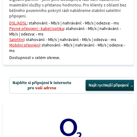
maximální služby s přidanou hodnotou. Pro klienty z oblastí bez
běžného pozemního pokrytí rádi nabídneme stabilní satelitní
připojení.
DSL/ADSL
: stahování: - Mb/s | nahrávání: - Mb/s | odezva: - ms
Pevné připojení - kabel/optika
: stahování: - Mb/s | nahrávání: -
Mb/s | odezva: - ms
Satelitní
: stahování: - Mb/s | nahrávání: - Mb/s | odezva: - ms
Mobilní připojení
: stahování: - Mb/s | nahrávání: - Mb/s | odezva: -
ms
Dostupnost v celém okrese.
Najděte si připojení k internetu
Najít rychlejší připojení
pro
vaši adresu