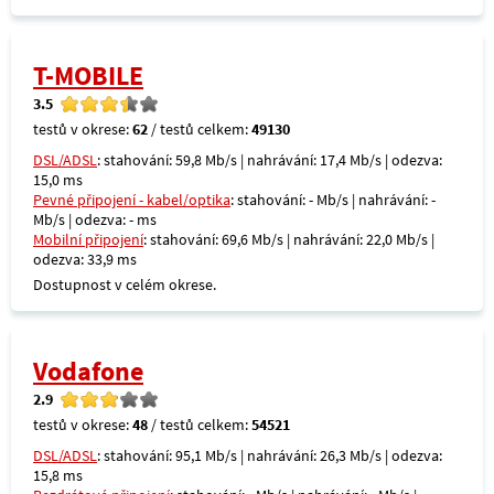
T-MOBILE
3.5
testů v okrese:
62
/ testů celkem:
49130
DSL/ADSL
: stahování: 59,8 Mb/s | nahrávání: 17,4 Mb/s | odezva:
15,0 ms
Pevné připojení - kabel/optika
: stahování: - Mb/s | nahrávání: -
Mb/s | odezva: - ms
Mobilní připojení
: stahování: 69,6 Mb/s | nahrávání: 22,0 Mb/s |
odezva: 33,9 ms
Dostupnost v celém okrese.
Vodafone
2.9
testů v okrese:
48
/ testů celkem:
54521
DSL/ADSL
: stahování: 95,1 Mb/s | nahrávání: 26,3 Mb/s | odezva:
15,8 ms