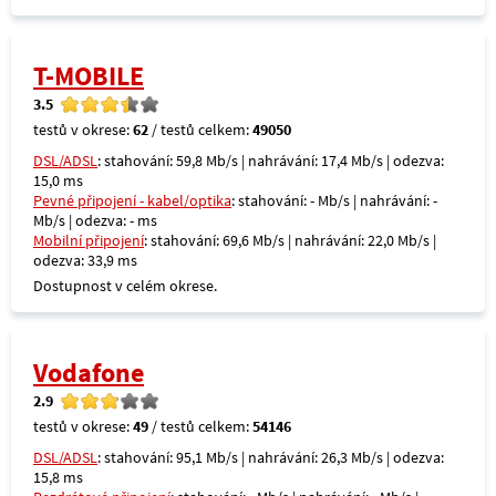
T-MOBILE
3.5
testů v okrese:
62
/ testů celkem:
49050
DSL/ADSL
: stahování: 59,8 Mb/s | nahrávání: 17,4 Mb/s | odezva:
15,0 ms
Pevné připojení - kabel/optika
: stahování: - Mb/s | nahrávání: -
Mb/s | odezva: - ms
Mobilní připojení
: stahování: 69,6 Mb/s | nahrávání: 22,0 Mb/s |
odezva: 33,9 ms
Dostupnost v celém okrese.
Vodafone
2.9
testů v okrese:
49
/ testů celkem:
54146
DSL/ADSL
: stahování: 95,1 Mb/s | nahrávání: 26,3 Mb/s | odezva:
15,8 ms