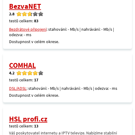
BezvaNET
2.8
testů celkem:
83
Bezdrátové připojení
: stahování: - Mb/s | nahrávání: - Mb/s |
odezva: - ms
Dostupnost v celém okrese.
COMHAL
4.2
testů celkem:
17
DSL/ADSL
: stahování: - Mb/s | nahrávání: - Mb/s | odezva: - ms
Dostupnost v celém okrese.
HSL profi.cz
testů celkem:
13
Váš poskytovatel internetu a IPTV televize. Nabízíme stabilní