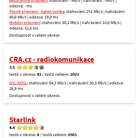
Bezdrátové připojení
: stahování: - Mb/s | nahrávání: - Mb/s |
odezva: - ms
Pevné připojení - kabel/optika
: stahování: 251 Mb/s | nahrávání:
40,6 Mb/s | odezva: 19,9 ms
Mobilní připojení
: stahování: 30,1 Mb/s | nahrávání: 10,6 Mb/s |
odezva: 32,4 ms
Dostupnost v celém okrese.
CRA.cz - radiokomunikace
3.5
testů v okrese:
42
/ testů celkem:
2023
DSL/ADSL
: stahování: 64,3 Mb/s | nahrávání: 50,3 Mb/s | odezva:
26,9 ms
Dostupnost v celém okrese.
Starlink
4.4
testů v okrese:
8
/ testů celkem:
6965