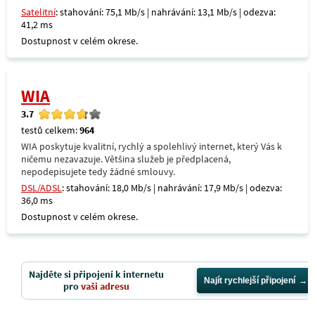
Satelitní
: stahování: 75,1 Mb/s | nahrávání: 13,1 Mb/s | odezva:
41,2 ms
Dostupnost v celém okrese.
WIA
3.7
testů celkem:
964
WIA poskytuje kvalitní, rychlý a spolehlivý internet, který Vás k
ničemu nezavazuje. Většina služeb je předplacená,
nepodepisujete tedy žádné smlouvy.
DSL/ADSL
: stahování: 18,0 Mb/s | nahrávání: 17,9 Mb/s | odezva:
36,0 ms
Dostupnost v celém okrese.
Najděte si připojení k internetu
Najít rychlejší připojení
pro
vaši adresu