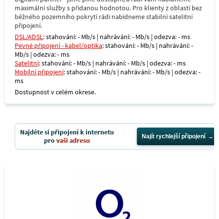
maximální služby s přidanou hodnotou. Pro klienty z oblastí bez
běžného pozemního pokrytí rádi nabídneme stabilní satelitní
připojení.
DSL/ADSL
: stahování: - Mb/s | nahrávání: - Mb/s | odezva: - ms
Pevné připojení - kabel/optika
: stahování: - Mb/s | nahrávání: -
Mb/s | odezva: - ms
Satelitní
: stahování: - Mb/s | nahrávání: - Mb/s | odezva: - ms
Mobilní připojení
: stahování: - Mb/s | nahrávání: - Mb/s | odezva: -
ms
Dostupnost v celém okrese.
Najděte si připojení k internetu
Najít rychlejší připojení
pro
vaši adresu