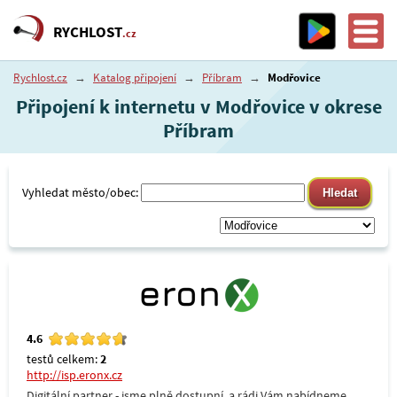
RYCHLOST
.cz
Rychlost.cz
→
Katalog připojení
→
Příbram
→
Modřovice
Připojení k internetu v Modřovice v okrese
Příbram
Vyhledat město/obec:
4.6
testů celkem:
2
http://isp.eronx.cz
Digitální partner - jsme plně dostupní, a rádi Vám nabídneme