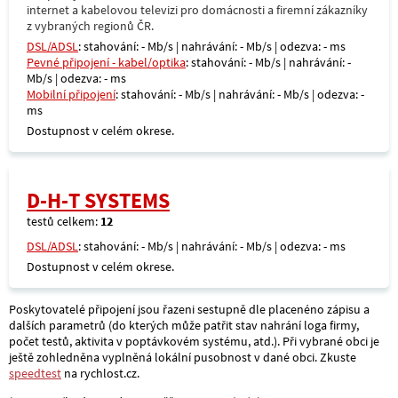
internet a kabelovou televizi pro domácnosti a firemní zákazníky
z vybraných regionů ČR.
DSL/ADSL
: stahování: - Mb/s | nahrávání: - Mb/s | odezva: - ms
Pevné připojení - kabel/optika
: stahování: - Mb/s | nahrávání: -
Mb/s | odezva: - ms
Mobilní připojení
: stahování: - Mb/s | nahrávání: - Mb/s | odezva: -
ms
Dostupnost v celém okrese.
D-H-T SYSTEMS
testů celkem:
12
DSL/ADSL
: stahování: - Mb/s | nahrávání: - Mb/s | odezva: - ms
Dostupnost v celém okrese.
Poskytovatelé připojení jsou řazeni sestupně dle placenéno zápisu a
dalších parametrů (do kterých může patřit stav nahrání loga firmy,
počet testů, aktivita v poptávkovém systému, atd.). Při vybrané obci je
ještě zohledněna vyplněná lokální pusobnost v dané obci. Zkuste
speedtest
na rychlost.cz.