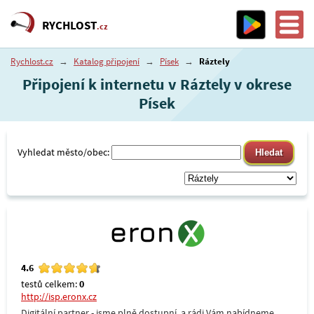
RYCHLOST
.cz
Rychlost.cz
→
Katalog připojení
→
Písek
→
Ráztely
Připojení k internetu v Ráztely v okrese
Písek
Vyhledat město/obec:
4.6
testů celkem:
0
http://isp.eronx.cz
Digitální partner - jsme plně dostupní, a rádi Vám nabídneme