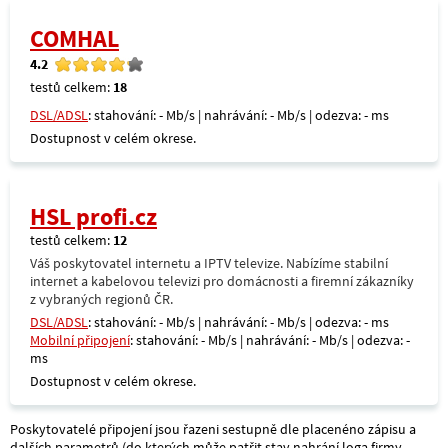
COMHAL
4.2
testů celkem:
18
DSL/ADSL
: stahování: - Mb/s | nahrávání: - Mb/s | odezva: - ms
Dostupnost v celém okrese.
HSL profi.cz
testů celkem:
12
Váš poskytovatel internetu a IPTV televize. Nabízíme stabilní
internet a kabelovou televizi pro domácnosti a firemní zákazníky
z vybraných regionů ČR.
DSL/ADSL
: stahování: - Mb/s | nahrávání: - Mb/s | odezva: - ms
Mobilní připojení
: stahování: - Mb/s | nahrávání: - Mb/s | odezva: -
ms
Dostupnost v celém okrese.
Poskytovatelé připojení jsou řazeni sestupně dle placenéno zápisu a
dalších parametrů (do kterých může patřit stav nahrání loga firmy,