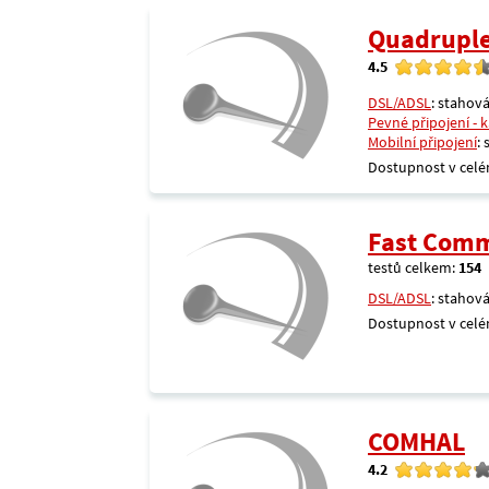
Quadrupl
4.5
DSL/ADSL
: stahová
Pevné připojení - 
Mobilní připojení
:
Dostupnost v celé
Fast Comm
testů celkem:
154
DSL/ADSL
: stahová
Dostupnost v celé
COMHAL
4.2