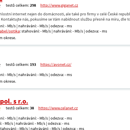
testů celkem:
298
http://www.giganet.cz
hlostní internet nejen do domácnosti, ale také pro firmy v celé České repub
. Kontaktujte nás, pokusíme se Vám nabídnout službu přesně na míru, dle V
ní: - Mb/s | nahrávání: - Mb/s | odezva: - ms
kabel/optika
: stahování: - Mb/s | nahrávání: - Mb/s | odezva: - ms
m okrese.
testů celkem:
193
https://avonet.cz/
ní: - Mb/s | nahrávání: - Mb/s | odezva: - ms
m okrese.
ol. s r.o.
testů celkem:
38
https://www.celanet.cz
ní: - Mb/s | nahrávání: - Mb/s | odezva: - ms
: - Mb/s | nahrávání: - Mb/s | odezva: - ms
 stahování: - Mb/s | nahrávání: - Mb/s | odezva: - ms