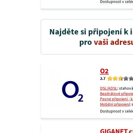
Dostupnost v celé
Najděte si připojení k 
pro
vaši adres
O2
2.7
DSL/ADSL
: stahová
Bezdrátové připoj
Pevné připojení - 
Mobilní připojení
:
Dostupnost v celé
GIGANET.c