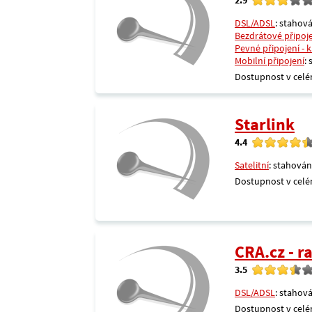
DSL/ADSL
: stahová
Bezdrátové připoj
Pevné připojení - 
Mobilní připojení
:
Dostupnost v celé
Starlink
4.4
Satelitní
: stahován
Dostupnost v celé
CRA.cz - 
3.5
DSL/ADSL
: stahová
Dostupnost v celé