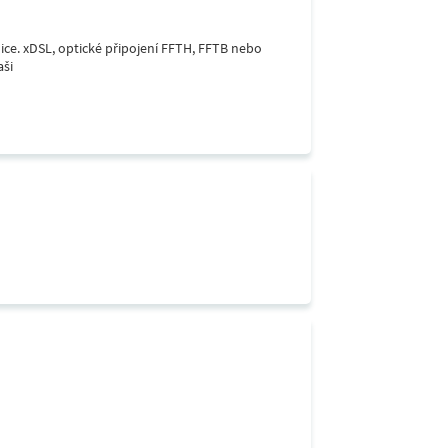
lice. xDSL, optické připojení FFTH, FFTB nebo
aši