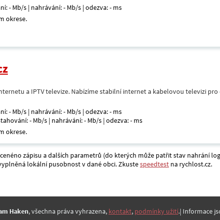
ní: - Mb/s | nahrávání: - Mb/s | odezva: - ms
m okrese.
cz
nternetu a IPTV televize. Nabízíme stabilní internet a kabelovou televizi pr
ní: - Mb/s | nahrávání: - Mb/s | odezva: - ms
 stahování: - Mb/s | nahrávání: - Mb/s | odezva: - ms
m okrese.
acenéno zápisu a dalších parametrů (do kterých může patřit stav nahrání log
a vyplněná lokální pusobnost v dané obci. Zkuste
speedtest
na rychlost.cz.
am Haken
, všechna práva vyhrazena,
kontakt
,
podmínky užití
.| Informace js