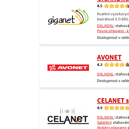
4.5
Kvalitní vysokoryc
bezrátové 5 či 60G
DSL/ADSL
: stahová
Pevné připojení - 
Dostupnost v celé
AVONET
4.3
DSL/ADSL
: stahová
Dostupnost v celé
CELANET sp
4.9
DSL/ADSL
: stahová
Satelitní
: stahování
Mobilní připojení
: