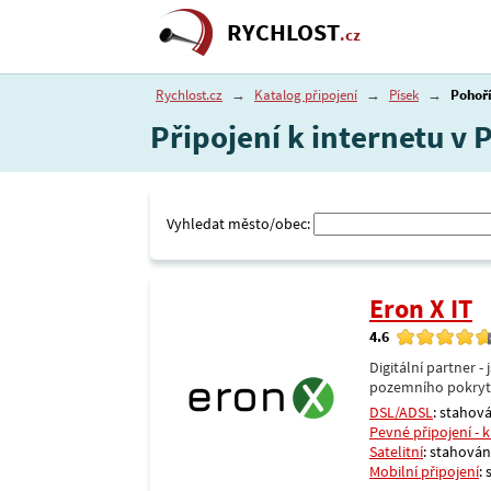
RYCHLOST
.cz
Rychlost.cz
→
Katalog připojení
→
Písek
→
Pohoř
Připojení k internetu v 
Vyhledat město/obec:
Eron X IT
4.6
Digitální partner 
pozemního pokrytí 
DSL/ADSL
: stahová
Pevné připojení - 
Satelitní
: stahování
Mobilní připojení
: