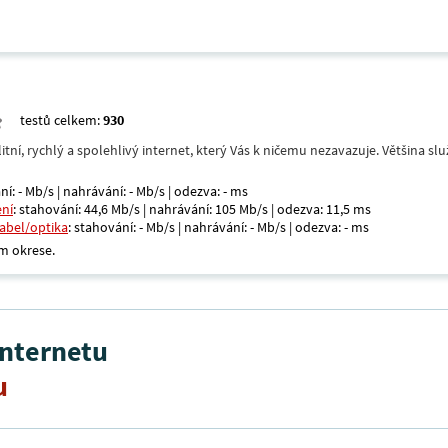
testů celkem:
930
itní, rychlý a spolehlivý internet, který Vás k ničemu nezavazuje. Většina s
ní: - Mb/s | nahrávání: - Mb/s | odezva: - ms
ení
: stahování: 44,6 Mb/s | nahrávání: 105 Mb/s | odezva: 11,5 ms
kabel/optika
: stahování: - Mb/s | nahrávání: - Mb/s | odezva: - ms
m okrese.
internetu
u