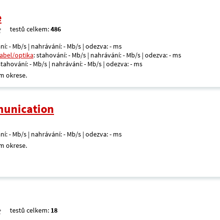
e
testů celkem:
486
ní: - Mb/s | nahrávání: - Mb/s | odezva: - ms
kabel/optika
: stahování: - Mb/s | nahrávání: - Mb/s | odezva: - ms
 stahování: - Mb/s | nahrávání: - Mb/s | odezva: - ms
m okrese.
unication
ní: - Mb/s | nahrávání: - Mb/s | odezva: - ms
m okrese.
testů celkem:
18