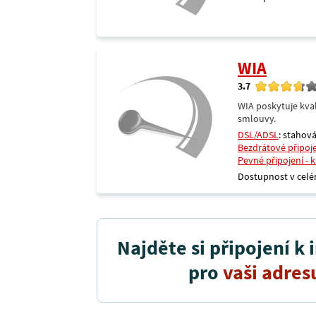
WIA
3.7
WIA poskytuje kval
smlouvy.
DSL/ADSL
: stahová
Bezdrátové připoj
Pevné připojení - 
Dostupnost v celé
Najděte si připojení k 
pro
vaši adres