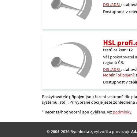
DSL/ADSL
: stahová
Dostupnost v celé
HSL profi.
testů celkem:
12
Váš poskytovatel i
regionů ČR.
DSL/ADSL
: stahová
Mobilní připojení
:
Dostupnost v celé
Poskytovatelé připojení jsou řazeni sestupně dle pl
systému, atd.). Při vybrané obci je ještě zohledněn
* Recenze/hodnocení jsou ověřena, viz
podmínky
.
© 2004-2026 Rychlost.cz
, vytvořil a provozuje
Ad