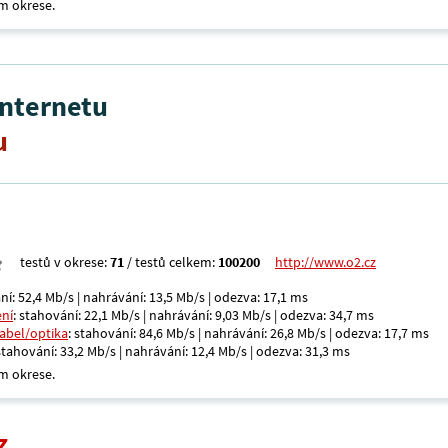
m okrese.
internetu
u
testů v okrese:
71
/ testů celkem:
100200
http://www.o2.cz
ní: 52,4 Mb/s | nahrávání: 13,5 Mb/s | odezva: 17,1 ms
ení
: stahování: 22,1 Mb/s | nahrávání: 9,03 Mb/s | odezva: 34,7 ms
kabel/optika
: stahování: 84,6 Mb/s | nahrávání: 26,8 Mb/s | odezva: 17,7 ms
 stahování: 33,2 Mb/s | nahrávání: 12,4 Mb/s | odezva: 31,3 ms
m okrese.
z