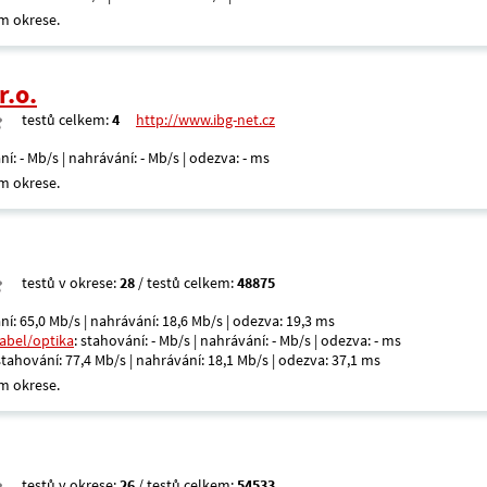
m okrese.
r.o.
testů celkem:
4
http://www.ibg-net.cz
ní: - Mb/s | nahrávání: - Mb/s | odezva: - ms
m okrese.
testů v okrese:
28
/ testů celkem:
48875
ní: 65,0 Mb/s | nahrávání: 18,6 Mb/s | odezva: 19,3 ms
kabel/optika
: stahování: - Mb/s | nahrávání: - Mb/s | odezva: - ms
 stahování: 77,4 Mb/s | nahrávání: 18,1 Mb/s | odezva: 37,1 ms
m okrese.
testů v okrese:
26
/ testů celkem:
54533