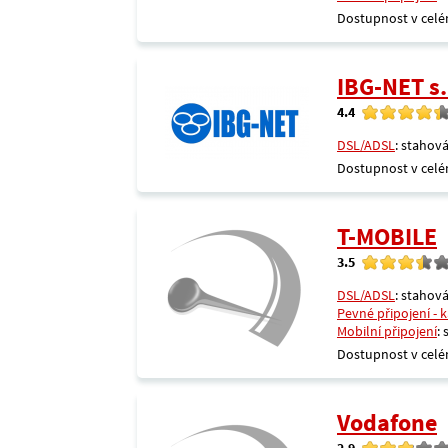
Dostupnost v celé
IBG-NET s.
4.4
DSL/ADSL
: stahová
Dostupnost v celé
T-MOBILE
3.5
DSL/ADSL
: stahová
Pevné připojení - 
Mobilní připojení
:
Dostupnost v celé
Vodafone
2.9