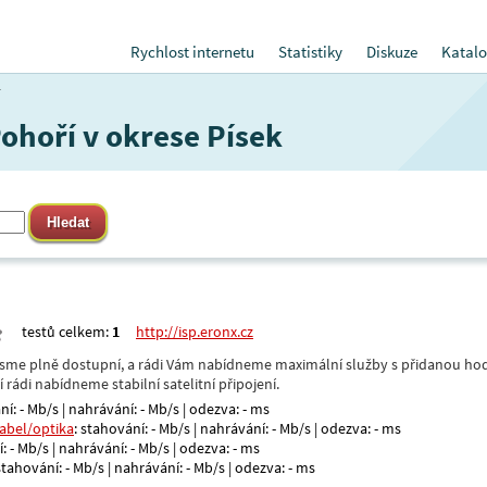
Rychlost internetu
Statistiky
Diskuze
Katalo
í
Pohoří v okrese Písek
testů celkem:
1
http://isp.eronx.cz
- jsme plně dostupní, a rádi Vám nabídneme maximální služby s přidanou hod
rádi nabídneme stabilní satelitní připojení.
ní: - Mb/s | nahrávání: - Mb/s | odezva: - ms
kabel/optika
: stahování: - Mb/s | nahrávání: - Mb/s | odezva: - ms
: - Mb/s | nahrávání: - Mb/s | odezva: - ms
 stahování: - Mb/s | nahrávání: - Mb/s | odezva: - ms