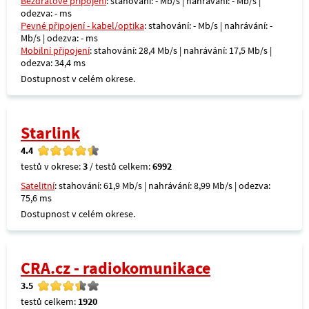
Bezdrátové připojení
: stahování: - Mb/s | nahrávání: - Mb/s |
odezva: - ms
Pevné připojení - kabel/optika
: stahování: - Mb/s | nahrávání: -
Mb/s | odezva: - ms
Mobilní připojení
: stahování: 28,4 Mb/s | nahrávání: 17,5 Mb/s |
odezva: 34,4 ms
Dostupnost v celém okrese.
Starlink
4.4
testů v okrese:
3
/ testů celkem:
6992
Satelitní
: stahování: 61,9 Mb/s | nahrávání: 8,99 Mb/s | odezva:
75,6 ms
Dostupnost v celém okrese.
CRA.cz - radiokomunikace
3.5
testů celkem:
1920