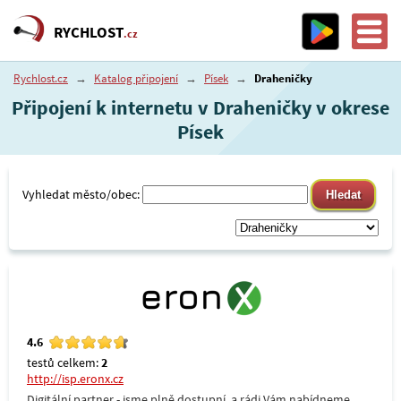
RYCHLOST
.cz
Rychlost.cz
→
Katalog připojení
→
Písek
→
Draheničky
Připojení k internetu v Draheničky v okrese
Písek
Vyhledat město/obec:
4.6
testů celkem:
2
http://isp.eronx.cz
Digitální partner - jsme plně dostupní, a rádi Vám nabídneme