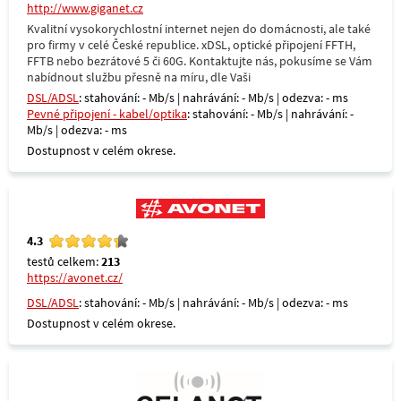
http://www.giganet.cz
Kvalitní vysokorychlostní internet nejen do domácnosti, ale také
pro firmy v celé České republice. xDSL, optické připojení FFTH,
FFTB nebo bezrátové 5 či 60G. Kontaktujte nás, pokusíme se Vám
nabídnout službu přesně na míru, dle Vaši
DSL/ADSL
: stahování: - Mb/s | nahrávání: - Mb/s | odezva: - ms
Pevné připojení - kabel/optika
: stahování: - Mb/s | nahrávání: -
Mb/s | odezva: - ms
Dostupnost v celém okrese.
4.3
testů celkem:
213
https://avonet.cz/
DSL/ADSL
: stahování: - Mb/s | nahrávání: - Mb/s | odezva: - ms
Dostupnost v celém okrese.