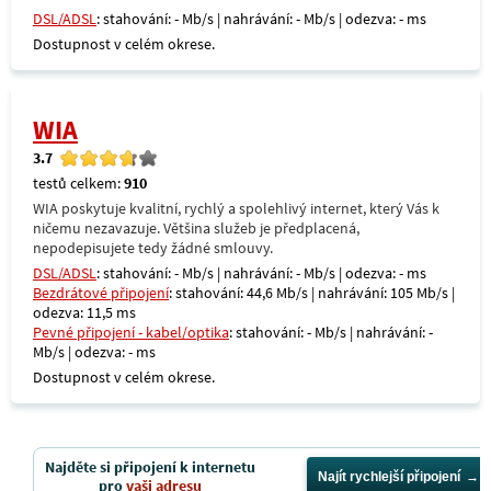
DSL/ADSL
: stahování: - Mb/s | nahrávání: - Mb/s | odezva: - ms
Dostupnost v celém okrese.
WIA
3.7
testů celkem:
910
WIA poskytuje kvalitní, rychlý a spolehlivý internet, který Vás k
ničemu nezavazuje. Většina služeb je předplacená,
nepodepisujete tedy žádné smlouvy.
DSL/ADSL
: stahování: - Mb/s | nahrávání: - Mb/s | odezva: - ms
Bezdrátové připojení
: stahování: 44,6 Mb/s | nahrávání: 105 Mb/s |
odezva: 11,5 ms
Pevné připojení - kabel/optika
: stahování: - Mb/s | nahrávání: -
Mb/s | odezva: - ms
Dostupnost v celém okrese.
Najděte si připojení k internetu
Najít rychlejší připojení
pro
vaši adresu