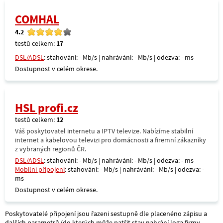
COMHAL
4.2
testů celkem:
17
DSL/ADSL
: stahování: - Mb/s | nahrávání: - Mb/s | odezva: - ms
Dostupnost v celém okrese.
HSL profi.cz
testů celkem:
12
Váš poskytovatel internetu a IPTV televize. Nabízíme stabilní
internet a kabelovou televizi pro domácnosti a firemní zákazníky
z vybraných regionů ČR.
DSL/ADSL
: stahování: - Mb/s | nahrávání: - Mb/s | odezva: - ms
Mobilní připojení
: stahování: - Mb/s | nahrávání: - Mb/s | odezva: -
ms
Dostupnost v celém okrese.
Poskytovatelé připojení jsou řazeni sestupně dle placenéno zápisu a
dalších parametrů (do kterých může patřit stav nahrání loga firmy,