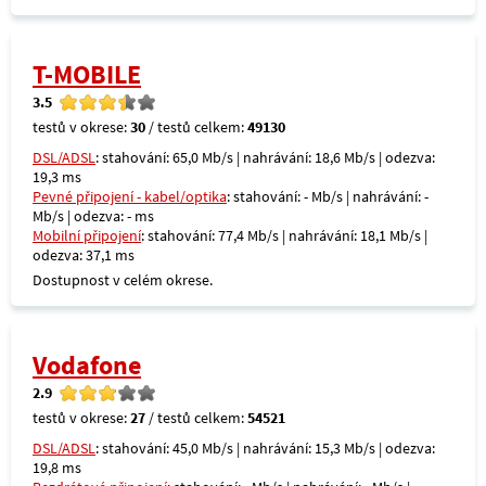
T-MOBILE
3.5
testů v okrese:
30
/ testů celkem:
49130
DSL/ADSL
: stahování: 65,0 Mb/s | nahrávání: 18,6 Mb/s | odezva:
19,3 ms
Pevné připojení - kabel/optika
: stahování: - Mb/s | nahrávání: -
Mb/s | odezva: - ms
Mobilní připojení
: stahování: 77,4 Mb/s | nahrávání: 18,1 Mb/s |
odezva: 37,1 ms
Dostupnost v celém okrese.
Vodafone
2.9
testů v okrese:
27
/ testů celkem:
54521
DSL/ADSL
: stahování: 45,0 Mb/s | nahrávání: 15,3 Mb/s | odezva:
19,8 ms