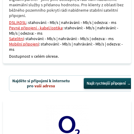
maximální služby s přidanou hodnotou. Pro klienty z oblastí bez
běžného pozemního pokrytí rádi nabídneme stabilní satelitní
připojení.
DSL/ADSL
: stahování: - Mb/s | nahrávání: - Mb/s | odezva: - ms
Pevné připojení - kabel/optika
: stahování: - Mb/s | nahrávání: -
Mb/s | odezva: - ms
Satelitní
: stahování: - Mb/s | nahrávání: - Mb/s | odezva: - ms
Mobilní připojení
: stahování: - Mb/s | nahrávání: - Mb/s | odezva: -
ms
Dostupnost v celém okrese.
Najděte si připojení k internetu
Najít rychlejší připojení
pro
vaši adresu