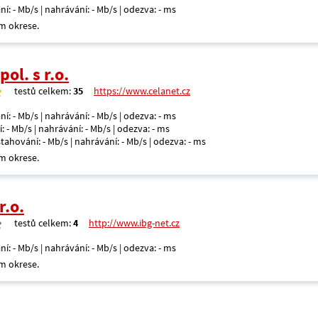
ní: - Mb/s | nahrávání: - Mb/s | odezva: - ms
m okrese.
ol. s r.o.
testů celkem:
35
https://www.celanet.cz
ní: - Mb/s | nahrávání: - Mb/s | odezva: - ms
: - Mb/s | nahrávání: - Mb/s | odezva: - ms
 stahování: - Mb/s | nahrávání: - Mb/s | odezva: - ms
m okrese.
r.o.
testů celkem:
4
http://www.ibg-net.cz
ní: - Mb/s | nahrávání: - Mb/s | odezva: - ms
m okrese.