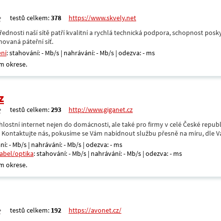
testů celkem:
378
https://www.skvely.net
přednosti naší sítě patří kvalitní a rychlá technická podpora, schopnost posk
hovaná páteřní síť.
ení
: stahování: - Mb/s | nahrávání: - Mb/s | odezva: - ms
m okrese.
z
testů celkem:
293
http://www.giganet.cz
hlostní internet nejen do domácnosti, ale také pro firmy v celé České repub
. Kontaktujte nás, pokusíme se Vám nabídnout službu přesně na míru, dle V
ní: - Mb/s | nahrávání: - Mb/s | odezva: - ms
kabel/optika
: stahování: - Mb/s | nahrávání: - Mb/s | odezva: - ms
m okrese.
testů celkem:
192
https://avonet.cz/