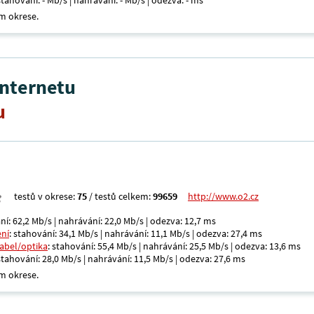
 stahování: - Mb/s | nahrávání: - Mb/s | odezva: - ms
m okrese.
internetu
u
testů v okrese:
75
/ testů celkem:
99659
http://www.o2.cz
ní: 62,2 Mb/s | nahrávání: 22,0 Mb/s | odezva: 12,7 ms
ení
: stahování: 34,1 Mb/s | nahrávání: 11,1 Mb/s | odezva: 27,4 ms
kabel/optika
: stahování: 55,4 Mb/s | nahrávání: 25,5 Mb/s | odezva: 13,6 ms
 stahování: 28,0 Mb/s | nahrávání: 11,5 Mb/s | odezva: 27,6 ms
m okrese.