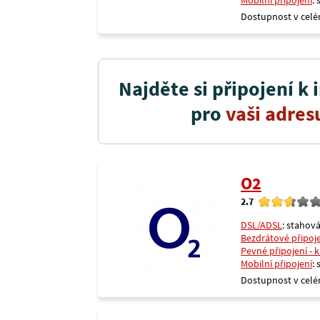
Mobilní připojení
:
Dostupnost v celé
Najděte si připojení k 
pro
vaši adres
O2
2.7
DSL/ADSL
: stahová
Bezdrátové připoj
Pevné připojení - 
Mobilní připojení
:
Dostupnost v celé