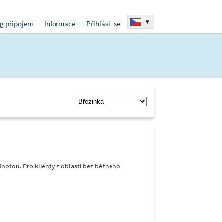
▾
g připojení
Informace
Přihlásit se
notou. Pro klienty z oblastí bez běžného