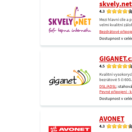
skvely.net
4.3
Mezi hlavní cíle a 
velmi kvalitní zálo
Bezdrátové připoj
Dostupnost v celé
GIGANET.c
4.5
Kvalitní vysokoryc
bezrátové 5 či 60G
DSL/ADSL
: stahová
Pevné připojení - 
Dostupnost v celé
AVONET
4.3