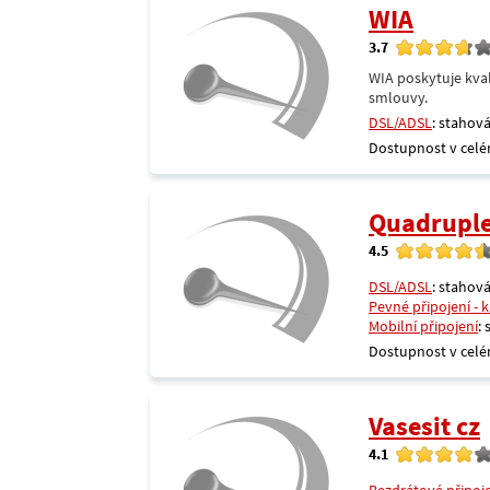
WIA
3.7
WIA poskytuje kval
smlouvy.
DSL/ADSL
: stahová
Dostupnost v celé
Quadrupl
4.5
DSL/ADSL
: stahová
Pevné připojení - 
Mobilní připojení
:
Dostupnost v celé
Vasesit cz
4.1