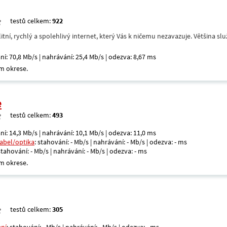
testů celkem:
922
itní, rychlý a spolehlivý internet, který Vás k ničemu nezavazuje. Většina s
ní: 70,8 Mb/s | nahrávání: 25,4 Mb/s | odezva: 8,67 ms
m okrese.
e
testů celkem:
493
ní: 14,3 Mb/s | nahrávání: 10,1 Mb/s | odezva: 11,0 ms
kabel/optika
: stahování: - Mb/s | nahrávání: - Mb/s | odezva: - ms
 stahování: - Mb/s | nahrávání: - Mb/s | odezva: - ms
m okrese.
testů celkem:
305