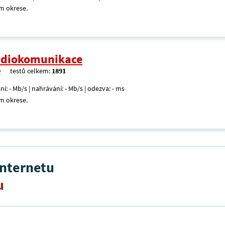
m okrese.
radiokomunikace
testů celkem:
1891
ní: - Mb/s | nahrávání: - Mb/s | odezva: - ms
m okrese.
internetu
u