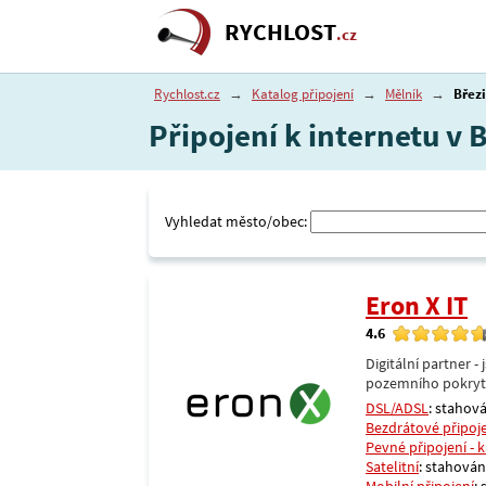
RYCHLOST
.cz
Rychlost.cz
→
Katalog připojení
→
Mělník
→
Břez
Připojení k internetu v 
Vyhledat město/obec:
Eron X IT
4.6
Digitální partner 
pozemního pokrytí 
DSL/ADSL
: stahová
Bezdrátové připoj
Pevné připojení - 
Satelitní
: stahování