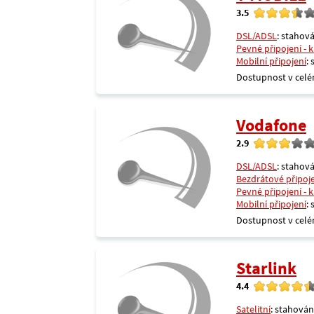
3.5
DSL/ADSL
: stahová
Pevné připojení - 
Mobilní připojení
:
Dostupnost v celé
Vodafone
2.9
DSL/ADSL
: stahová
Bezdrátové připoj
Pevné připojení - 
Mobilní připojení
:
Dostupnost v celé
Starlink
4.4
Satelitní
: stahován