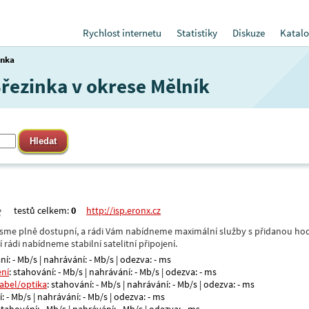
Rychlost internetu
Statistiky
Diskuze
Katalo
inka
Březinka v okrese Mělník
testů celkem:
0
http://isp.eronx.cz
- jsme plně dostupní, a rádi Vám nabídneme maximální služby s přidanou hod
rádi nabídneme stabilní satelitní připojení.
ní: - Mb/s | nahrávání: - Mb/s | odezva: - ms
ení
: stahování: - Mb/s | nahrávání: - Mb/s | odezva: - ms
kabel/optika
: stahování: - Mb/s | nahrávání: - Mb/s | odezva: - ms
: - Mb/s | nahrávání: - Mb/s | odezva: - ms