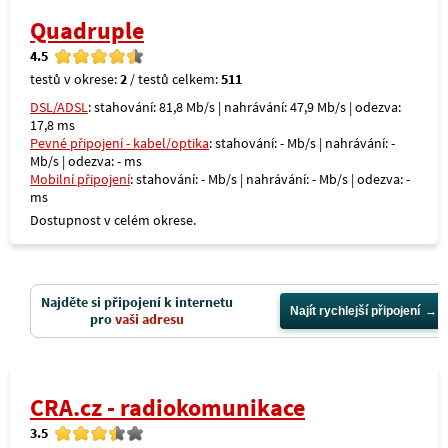
Quadruple
4.5
testů v okrese:
2
/ testů celkem:
511
DSL/ADSL
: stahování: 81,8 Mb/s | nahrávání: 47,9 Mb/s | odezva:
17,8 ms
Pevné připojení - kabel/optika
: stahování: - Mb/s | nahrávání: -
Mb/s | odezva: - ms
Mobilní připojení
: stahování: - Mb/s | nahrávání: - Mb/s | odezva: -
ms
Dostupnost v celém okrese.
Najděte si připojení k internetu
Najít rychlejší připojení
pro
vaši adresu
CRA.cz - radiokomunikace
3.5