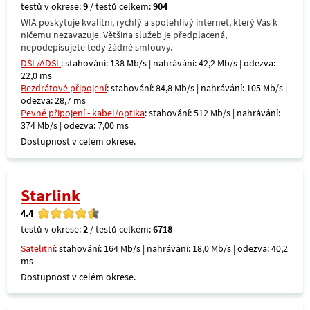
testů v okrese:
9
/ testů celkem:
904
WIA poskytuje kvalitní, rychlý a spolehlivý internet, který Vás k
ničemu nezavazuje. Většina služeb je předplacená,
nepodepisujete tedy žádné smlouvy.
DSL/ADSL
: stahování: 138 Mb/s | nahrávání: 42,2 Mb/s | odezva:
22,0 ms
Bezdrátové připojení
: stahování: 84,8 Mb/s | nahrávání: 105 Mb/s |
odezva: 28,7 ms
Pevné připojení - kabel/optika
: stahování: 512 Mb/s | nahrávání:
374 Mb/s | odezva: 7,00 ms
Dostupnost v celém okrese.
Starlink
4.4
testů v okrese:
2
/ testů celkem:
6718
Satelitní
: stahování: 164 Mb/s | nahrávání: 18,0 Mb/s | odezva: 40,2
ms
Dostupnost v celém okrese.