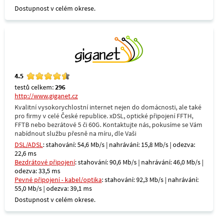
Dostupnost v celém okrese.
4.5
testů celkem:
296
http://www.giganet.cz
Kvalitní vysokorychlostní internet nejen do domácnosti, ale také
pro firmy v celé České republice. xDSL, optické připojení FFTH,
FFTB nebo bezrátové 5 či 60G. Kontaktujte nás, pokusíme se Vám
nabídnout službu přesně na míru, dle Vaši
DSL/ADSL
: stahování: 54,6 Mb/s | nahrávání: 15,8 Mb/s | odezva:
22,6 ms
Bezdrátové připojení
: stahování: 90,6 Mb/s | nahrávání: 46,0 Mb/s |
odezva: 33,5 ms
Pevné připojení - kabel/optika
: stahování: 92,3 Mb/s | nahrávání:
55,0 Mb/s | odezva: 39,1 ms
Dostupnost v celém okrese.