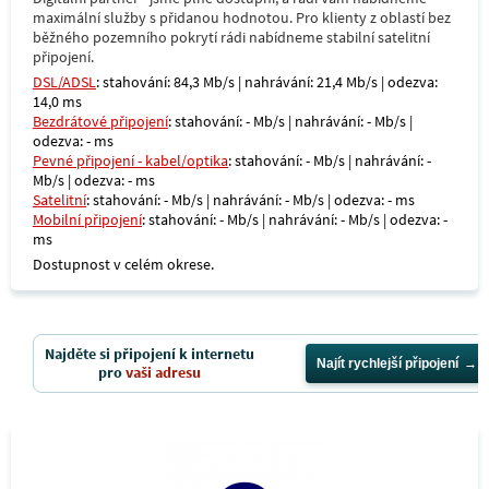
maximální služby s přidanou hodnotou. Pro klienty z oblastí bez
běžného pozemního pokrytí rádi nabídneme stabilní satelitní
připojení.
DSL/ADSL
: stahování: 84,3 Mb/s | nahrávání: 21,4 Mb/s | odezva:
14,0 ms
Bezdrátové připojení
: stahování: - Mb/s | nahrávání: - Mb/s |
odezva: - ms
Pevné připojení - kabel/optika
: stahování: - Mb/s | nahrávání: -
Mb/s | odezva: - ms
Satelitní
: stahování: - Mb/s | nahrávání: - Mb/s | odezva: - ms
Mobilní připojení
: stahování: - Mb/s | nahrávání: - Mb/s | odezva: -
ms
Dostupnost v celém okrese.
Najděte si připojení k internetu
Najít rychlejší připojení
pro
vaši adresu