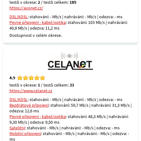
testů v okrese:
2
/ testů celkem:
189
https://avonet.cz/
DSL/ADSL
: stahování: - Mb/s | nahrávání: - Mb/s | odezva: - ms
Pevné připojení - kabel/optika
: stahování: 103 Mb/s | nahrávání:
40,9 Mb/s | odezva: 11,2 ms
Dostupnost v celém okrese.
4.9
testů v okrese:
1
/ testů celkem:
33
https://www.celanet.cz
DSL/ADSL
: stahování: - Mb/s | nahrávání: - Mb/s | odezva: - ms
Bezdrátové připojení
: stahování: 59,7 Mb/s | nahrávání: 31,3 Mb/s |
odezva: 12,6 ms
Pevné připojení - kabel/optika
: stahování: 48,3 Mb/s | nahrávání:
9,30 Mb/s | odezva: 9,50 ms
Satelitní
: stahování: - Mb/s | nahrávání: - Mb/s | odezva: - ms
Mobilní připojení
: stahování: - Mb/s | nahrávání: - Mb/s | odezva: -
ms