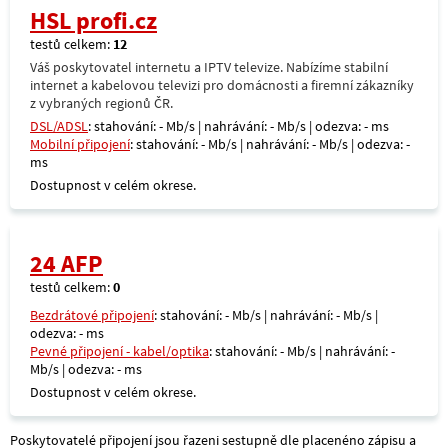
HSL profi.cz
testů celkem:
12
Váš poskytovatel internetu a IPTV televize. Nabízíme stabilní
internet a kabelovou televizi pro domácnosti a firemní zákazníky
z vybraných regionů ČR.
DSL/ADSL
: stahování: - Mb/s | nahrávání: - Mb/s | odezva: - ms
Mobilní připojení
: stahování: - Mb/s | nahrávání: - Mb/s | odezva: -
ms
Dostupnost v celém okrese.
24 AFP
testů celkem:
0
Bezdrátové připojení
: stahování: - Mb/s | nahrávání: - Mb/s |
odezva: - ms
Pevné připojení - kabel/optika
: stahování: - Mb/s | nahrávání: -
Mb/s | odezva: - ms
Dostupnost v celém okrese.
Poskytovatelé připojení jsou řazeni sestupně dle placenéno zápisu a