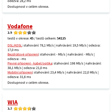
odezva: 28,2 ms
Dostupnost v celém okrese.
Vodafone
2.9
testů v okrese:
45
/ testů celkem:
54125
DSL/ADSL
: stahování: 78,1 Mb/s | nahrávání: 19,5 Mb/s | odezva:
17,0 ms
Bezdrátové připojení
: stahování: - Mb/s | nahrávání: - Mb/s |
odezva: - ms
Pevné připojení - kabel/optika
: stahování: 198 Mb/s | nahrávání:
38,1 Mb/s | odezva: 21,0 ms
Mobilní připojení
: stahování: 23,4 Mb/s | nahrávání: 22,0 Mb/s |
odezva: 31,6 ms
Dostupnost v celém okrese.
WIA
3.7