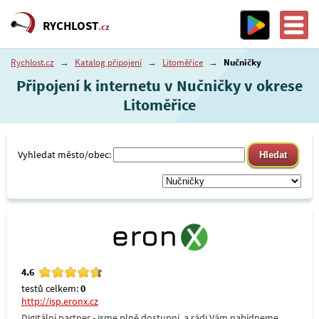
RYCHLOST
.cz
Rychlost.cz
→
Katalog připojení
→
Litoměřice
→
Nučničky
Připojení k internetu v Nučničky v okrese
Litoměřice
Vyhledat město/obec:
4.6
testů celkem:
0
http://isp.eronx.cz
Digitální partner - jsme plně dostupní, a rádi Vám nabídneme