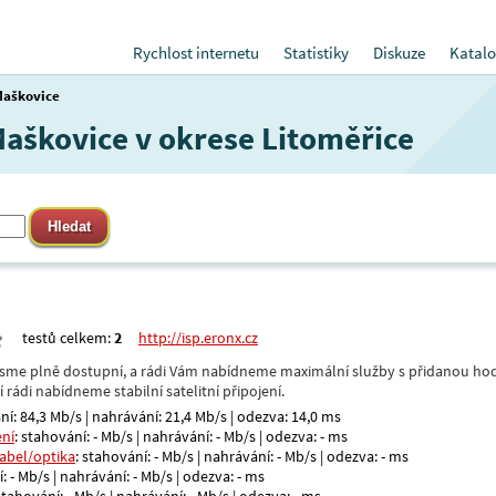
Rychlost internetu
Statistiky
Diskuze
Katalo
aškovice
Maškovice v okrese Litoměřice
testů celkem:
2
http://isp.eronx.cz
- jsme plně dostupní, a rádi Vám nabídneme maximální služby s přidanou hod
rádi nabídneme stabilní satelitní připojení.
ní: 84,3 Mb/s | nahrávání: 21,4 Mb/s | odezva: 14,0 ms
ení
: stahování: - Mb/s | nahrávání: - Mb/s | odezva: - ms
kabel/optika
: stahování: - Mb/s | nahrávání: - Mb/s | odezva: - ms
: - Mb/s | nahrávání: - Mb/s | odezva: - ms