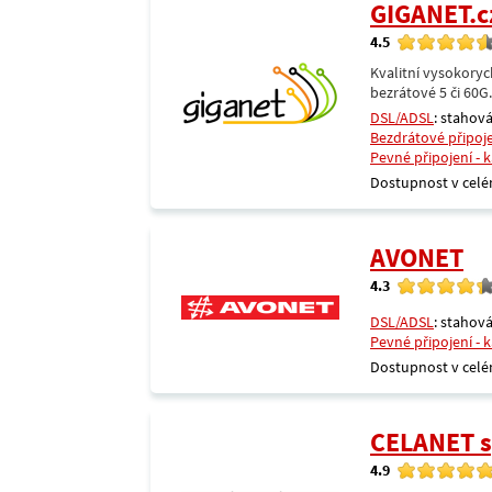
GIGANET.c
4.5
Kvalitní vysokoryc
bezrátové 5 či 60G
DSL/ADSL
: stahová
Bezdrátové připoj
Pevné připojení - 
Dostupnost v celé
AVONET
4.3
DSL/ADSL
: stahová
Pevné připojení - 
Dostupnost v celé
CELANET sp
4.9