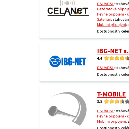
DSL/ADSL
: stahová
Bezdrátové připoj
Pevné připojení - 
Satelitní
: stahování
Mobilní připojení
:
Dostupnost v celé
IBG-NET s.
4.4
DSL/ADSL
: stahová
Dostupnost v celé
T-MOBILE
3.5
DSL/ADSL
: stahová
Pevné připojení - 
Mobilní připojení
:
Dostupnost v celé