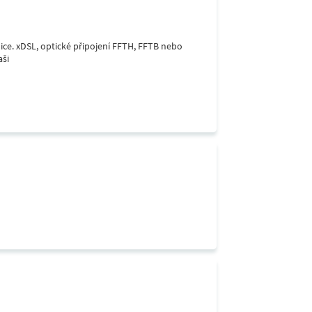
lice. xDSL, optické připojení FFTH, FFTB nebo
aši