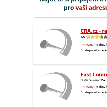
pro
vaši adres
CRA.cz - 
3.5
DSL/ADSL
: stahová
Dostupnost v celé
Fast Comm
testů celkem:
152
DSL/ADSL
: stahová
Dostupnost v celé