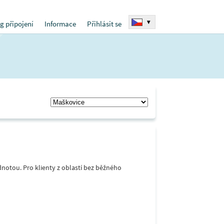
▾
g připojení
Informace
Přihlásit se
notou. Pro klienty z oblastí bez běžného