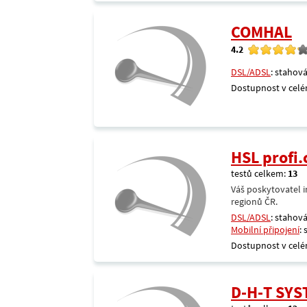
COMHAL
4.2
DSL/ADSL
: stahová
Dostupnost v celé
HSL profi.
testů celkem:
13
Váš poskytovatel i
regionů ČR.
DSL/ADSL
: stahová
Mobilní připojení
:
Dostupnost v celé
D-H-T SY