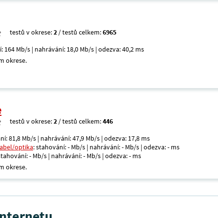
testů v okrese:
2
/ testů celkem:
6965
í: 164 Mb/s | nahrávání: 18,0 Mb/s | odezva: 40,2 ms
m okrese.
e
testů v okrese:
2
/ testů celkem:
446
ní: 81,8 Mb/s | nahrávání: 47,9 Mb/s | odezva: 17,8 ms
kabel/optika
: stahování: - Mb/s | nahrávání: - Mb/s | odezva: - ms
 stahování: - Mb/s | nahrávání: - Mb/s | odezva: - ms
m okrese.
internetu