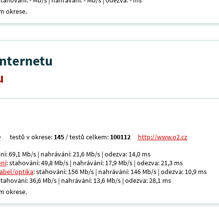
 stahování: - Mb/s | nahrávání: - Mb/s | odezva: - ms
m okrese.
internetu
u
testů v okrese:
145
/ testů celkem:
100112
http://www.o2.cz
ní: 69,1 Mb/s | nahrávání: 21,6 Mb/s | odezva: 14,0 ms
ení
: stahování: 49,8 Mb/s | nahrávání: 17,9 Mb/s | odezva: 21,3 ms
kabel/optika
: stahování: 156 Mb/s | nahrávání: 146 Mb/s | odezva: 10,9 ms
 stahování: 36,6 Mb/s | nahrávání: 13,6 Mb/s | odezva: 28,1 ms
m okrese.