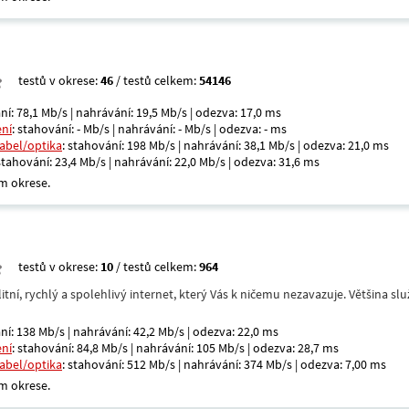
testů v okrese:
46
/ testů celkem:
54146
ní: 78,1 Mb/s | nahrávání: 19,5 Mb/s | odezva: 17,0 ms
ení
: stahování: - Mb/s | nahrávání: - Mb/s | odezva: - ms
kabel/optika
: stahování: 198 Mb/s | nahrávání: 38,1 Mb/s | odezva: 21,0 ms
 stahování: 23,4 Mb/s | nahrávání: 22,0 Mb/s | odezva: 31,6 ms
m okrese.
testů v okrese:
10
/ testů celkem:
964
itní, rychlý a spolehlivý internet, který Vás k ničemu nezavazuje. Většina s
ní: 138 Mb/s | nahrávání: 42,2 Mb/s | odezva: 22,0 ms
ení
: stahování: 84,8 Mb/s | nahrávání: 105 Mb/s | odezva: 28,7 ms
kabel/optika
: stahování: 512 Mb/s | nahrávání: 374 Mb/s | odezva: 7,00 ms
m okrese.