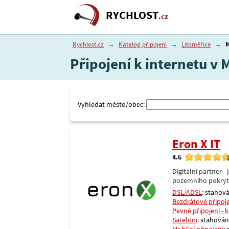
RYCHLOST
.cz
Rychlost.cz
→
Katalog připojení
→
Litoměřice
→
M
Připojení k internetu v 
Vyhledat město/obec:
Eron X IT
4.6
Digitální partner 
pozemního pokrytí 
DSL/ADSL
: stahová
Bezdrátové připoj
Pevné připojení - 
Satelitní
: stahování