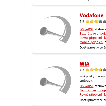
Vodafone
2.9
DSL/ADSL
: stahová
Bezdrátové připoj
Pevné připojení - 
Mobilní připojení
:
Dostupnost v celé
WIA
3.7
WIA poskytuje kval
smlouvy.
DSL/ADSL
: stahová
Bezdrátové připoj
Pevné připojení - 
Dostupnost v celé