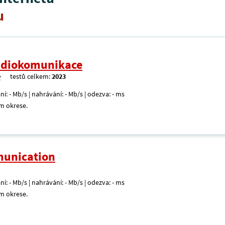
u
radiokomunikace
testů celkem:
2023
ní: - Mb/s | nahrávání: - Mb/s | odezva: - ms
m okrese.
unication
ní: - Mb/s | nahrávání: - Mb/s | odezva: - ms
m okrese.