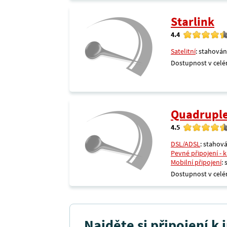
Starlink
4.4
Satelitní
: stahován
Dostupnost v celé
Quadrupl
4.5
DSL/ADSL
: stahová
Pevné připojení - 
Mobilní připojení
:
Dostupnost v celé
Najděte si připojení k 