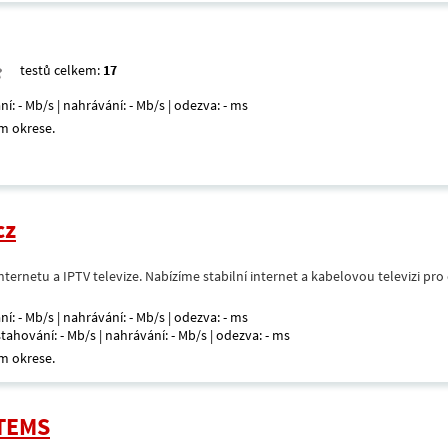
testů celkem:
17
ní: - Mb/s | nahrávání: - Mb/s | odezva: - ms
m okrese.
cz
nternetu a IPTV televize. Nabízíme stabilní internet a kabelovou televizi pr
ní: - Mb/s | nahrávání: - Mb/s | odezva: - ms
 stahování: - Mb/s | nahrávání: - Mb/s | odezva: - ms
m okrese.
STEMS