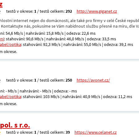
z
testů v okrese:
1
/ testů celkem:
292
http://www.giganet.cz
hlostní internet nejen do domácnosti, ale také pro firmy v celé České repub
. Kontaktujte nás, pokusíme se Vám nabídnout službu přesně na míru, dle V
ní: 54,6 Mb/s | nahrávání: 15,8 Mb/s | odezva: 22,6 ms
ení
: stahování: 90,6 Mb/s | nahrávání: 46,0 Mb/s | odezva: 33,5 ms
kabel/optika
: stahování: 92,3 Mb/s | nahrávání: 55,0 Mb/s | odezva: 39,1 ms
m okrese.
testů v okrese:
1
/ testů celkem:
250
https://avonet.cz/
ní: - Mb/s | nahrávání: - Mb/s | odezva: - ms
kabel/optika
: stahování: 103 Mb/s | nahrávání: 40,9 Mb/s | odezva: 11,2 ms
m okrese.
ol. s r.o.
testů v okrese:
1
/ testů celkem:
39
https://www.celanet.cz