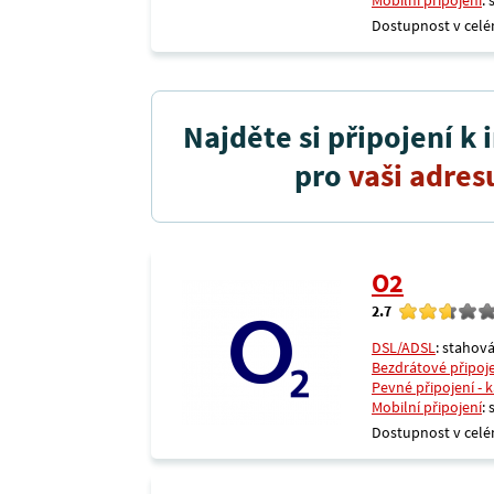
Mobilní připojení
:
Dostupnost v celé
Najděte si připojení k 
pro
vaši adres
O2
2.7
DSL/ADSL
: stahová
Bezdrátové připoj
Pevné připojení - 
Mobilní připojení
:
Dostupnost v celé