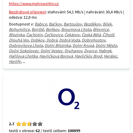
https://www.metropolitni.cz
Bezdrátové připojení
: stahování: 54,1 Mb/s | nahrávání: 30,4 Mb/s |
odezva: 12,9 ms
Dostupnost v:
Babice
,
Bačkov
,
Bartoušov
,
Bezděkov
,
Bílek
,
Bohumilice
,
Bojiště
,
Boňkov
,
Broumova Lhota
,
Břevnice
,
Březinka
,
Čachotín
,
Čečkovice
,
Čekánov
,
Česká Bělá
,
Číhošť
,
Dlouhá Ves
,
Dobkov
,
Dobrá
,
Dobrá Voda
,
Dobrohostov
,
Dobrovítova Lhota
,
Dolní Březinka
,
Dolní Krupá
,
Dolní Město
,
Dolní Sokolovec
,
Dolní Vestec
,
Druhanov
,
Dvorce
,
Habrek
,
Hařilova Lhotka
,
Havlíčkova Borová
,
Havlíčkův Brod
,
Herálec
,
Herlify
, ...
2.7
testů v okrese:
62
/ testů celkem:
100099