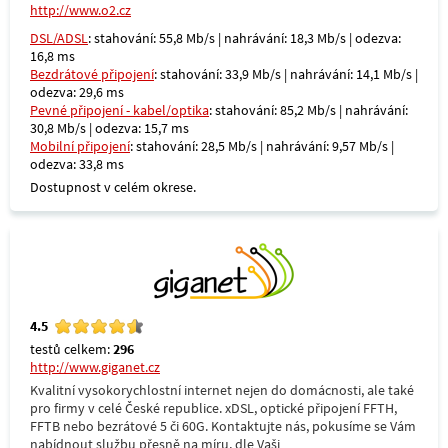
http://www.o2.cz
DSL/ADSL
: stahování: 55,8 Mb/s | nahrávání: 18,3 Mb/s | odezva:
16,8 ms
Bezdrátové připojení
: stahování: 33,9 Mb/s | nahrávání: 14,1 Mb/s |
odezva: 29,6 ms
Pevné připojení - kabel/optika
: stahování: 85,2 Mb/s | nahrávání:
30,8 Mb/s | odezva: 15,7 ms
Mobilní připojení
: stahování: 28,5 Mb/s | nahrávání: 9,57 Mb/s |
odezva: 33,8 ms
Dostupnost v celém okrese.
4.5
testů celkem:
296
http://www.giganet.cz
Kvalitní vysokorychlostní internet nejen do domácnosti, ale také
pro firmy v celé České republice. xDSL, optické připojení FFTH,
FFTB nebo bezrátové 5 či 60G. Kontaktujte nás, pokusíme se Vám
nabídnout službu přesně na míru, dle Vaši