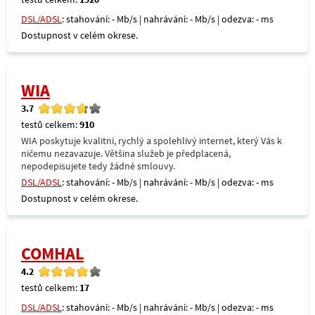
DSL/ADSL
: stahování: - Mb/s | nahrávání: - Mb/s | odezva: - ms
Dostupnost v celém okrese.
WIA
3.7
testů celkem:
910
WIA poskytuje kvalitní, rychlý a spolehlivý internet, který Vás k
ničemu nezavazuje. Většina služeb je předplacená,
nepodepisujete tedy žádné smlouvy.
DSL/ADSL
: stahování: - Mb/s | nahrávání: - Mb/s | odezva: - ms
Dostupnost v celém okrese.
COMHAL
4.2
testů celkem:
17
DSL/ADSL
: stahování: - Mb/s | nahrávání: - Mb/s | odezva: - ms