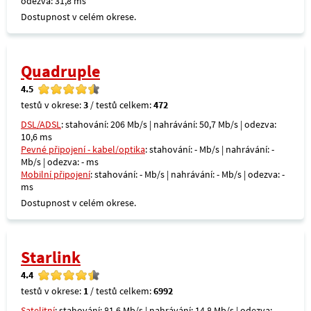
odezva: 31,8 ms
Dostupnost v celém okrese.
Quadruple
4.5
testů v okrese:
3
/ testů celkem:
472
DSL/ADSL
: stahování: 206 Mb/s | nahrávání: 50,7 Mb/s | odezva:
10,6 ms
Pevné připojení - kabel/optika
: stahování: - Mb/s | nahrávání: -
Mb/s | odezva: - ms
Mobilní připojení
: stahování: - Mb/s | nahrávání: - Mb/s | odezva: -
ms
Dostupnost v celém okrese.
Starlink
4.4
testů v okrese:
1
/ testů celkem:
6992
Satelitní
: stahování: 81,6 Mb/s | nahrávání: 14,8 Mb/s | odezva: