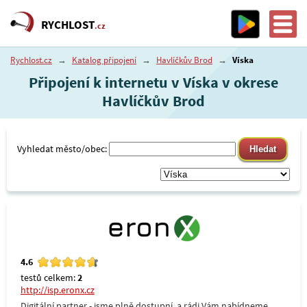
RYCHLOST
.cz
Rychlost.cz
→
Katalog připojení
→
Havlíčkův Brod
→
Víska
Připojení k internetu v Víska v okrese
Havlíčkův Brod
Vyhledat město/obec:
4.6
testů celkem:
2
http://isp.eronx.cz
Digitální partner - jsme plně dostupní, a rádi Vám nabídneme