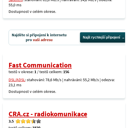
55,0 ms
Dostupnost v celém okrese.
Najděte si připojení k internetu
Najít rychlejší připojení
pro
vaši adresu
Fast Communication
testů v okrese:
1
/ testů celkem:
156
DSL/ADSL
: stahování: 78,6 Mb/s | nahrávání: 55,2 Mb/s | odezva:
23,1 ms
Dostupnost v celém okrese.
CRA.cz - radiokomunikace
3.5
testů celkem:
1920