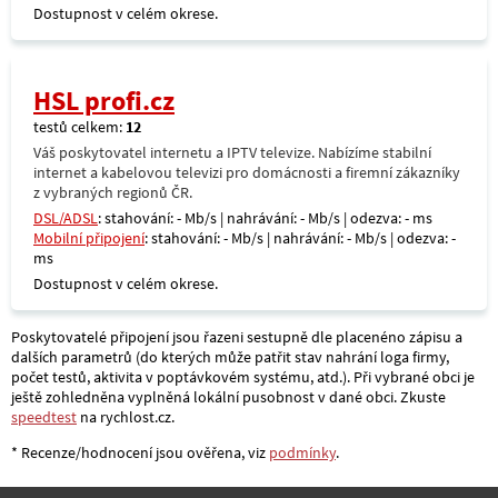
Dostupnost v celém okrese.
HSL profi.cz
testů celkem:
12
Váš poskytovatel internetu a IPTV televize. Nabízíme stabilní
internet a kabelovou televizi pro domácnosti a firemní zákazníky
z vybraných regionů ČR.
DSL/ADSL
: stahování: - Mb/s | nahrávání: - Mb/s | odezva: - ms
Mobilní připojení
: stahování: - Mb/s | nahrávání: - Mb/s | odezva: -
ms
Dostupnost v celém okrese.
Poskytovatelé připojení jsou řazeni sestupně dle placenéno zápisu a
dalších parametrů (do kterých může patřit stav nahrání loga firmy,
počet testů, aktivita v poptávkovém systému, atd.). Při vybrané obci je
ještě zohledněna vyplněná lokální pusobnost v dané obci. Zkuste
speedtest
na rychlost.cz.
* Recenze/hodnocení jsou ověřena, viz
podmínky
.