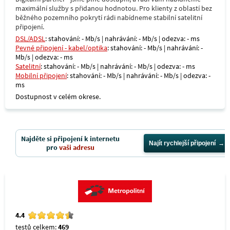
maximální služby s přidanou hodnotou. Pro klienty z oblastí bez
běžného pozemního pokrytí rádi nabídneme stabilní satelitní
připojení.
DSL/ADSL
: stahování: - Mb/s | nahrávání: - Mb/s | odezva: - ms
Pevné připojení - kabel/optika
: stahování: - Mb/s | nahrávání: -
Mb/s | odezva: - ms
Satelitní
: stahování: - Mb/s | nahrávání: - Mb/s | odezva: - ms
Mobilní připojení
: stahování: - Mb/s | nahrávání: - Mb/s | odezva: -
ms
Dostupnost v celém okrese.
Najděte si připojení k internetu
Najít rychlejší připojení
pro
vaši adresu
4.4
testů celkem:
469