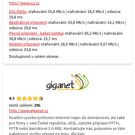
http://www.o2.cz
DSL/ADSL
: stahování: 55,8 Mb/s | nahrávání: 18,3 Mb/s | odezva:
16,8 ms
Bezdrátové připojení
: stahování: 33,9 Mb/s | nahrávání: 14,1 Mb/s |
odezva: 29,6 ms
Pevné připojení - kabel/optika
: stahování: 85,2 Mb/s | nahrávání:
30,8 Mb/s | odezva: 15,7 ms
Mobilní připojení
: stahování: 28,5 Mb/s | nahrávání: 9,57 Mb/s |
odezva: 33,8 ms
Dostupnost v celém okrese.
4.5
testů celkem:
296
http://www.giganet.cz
Kvalitní vysokorychlostní internet nejen do domácnosti, ale také
pro firmy v celé České republice. xDSL, optické připojení FFTH,
FFTB nebo bezrátové 5 či 60G. Kontaktujte nás, pokusíme se Vám
nabídnout službu přesně na míru, dle Vaši