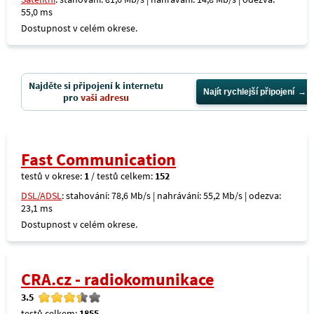
55,0 ms
Dostupnost v celém okrese.
Najděte si připojení k internetu
Najít rychlejší připojení
pro
vaši adresu
Fast Communication
testů v okrese:
1
/ testů celkem:
152
DSL/ADSL
: stahování: 78,6 Mb/s | nahrávání: 55,2 Mb/s | odezva:
23,1 ms
Dostupnost v celém okrese.
CRA.cz - radiokomunikace
3.5
testů celkem:
1855