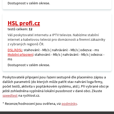
Dostupnost v celém okrese.
HSL profi.cz
testů celkem:
12
Váš poskytovatel internetu a IPTV televize. Nabízíme stabilní
internet a kabelovou televizi pro domácnosti a firemní zákazníky
z vybraných regionů ČR.
DSL/ADSL
: stahování: - Mb/s | nahrávání: - Mb/s | odezva: - ms
Mobilní připojení
: stahování: - Mb/s | nahrávání: - Mb/s | odezva: -
ms
Dostupnost v celém okrese.
Poskytovatelé připojení jsou řazeni sestupně dle placenéno zápisu a
dalších parametrů (do kterých může patřit stav nahrání loga firmy,
počet testů, aktivita v poptávkovém systému, atd.). Při vybrané obci je
ještě zohledněna vyplněná lokální pusobnost v dané obci. Zkuste
speedtest
na rychlost.cz.
* Recenze/hodnocení jsou ověřena, viz
podmínky
.