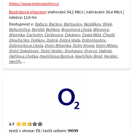
https://www.metropolitni.cz
Bezdrátové připojení
: stahování: 54,1 Mb/s | nahrávání: 30,4 Mb/s |
odezva: 12,9 ms
Dostupnost v:
Babice
,
Bačkov
,
Bartoušov
,
Bezděkov
,
Bílek
,
Bohumilice
,
Bojiště
,
Boňkov
,
Broumova Lhota
,
Břevnice
,
Březinka
,
Čachotín
,
Čečkovice
,
Čekánov
,
Česká Bělá
,
Číhošť
,
Dlouhá Ves
,
Dobkov
,
Dobrá
,
Dobrá Voda
,
Dobrohostov
,
Dobrovítova Lhota
,
Dolní Březinka
,
Dolní Krupá
,
Dolní Město
,
Dolní Sokolovec
,
Dolní Vestec
,
Druhanov
,
Dvorce
,
Habrek
,
Hařilova Lhotka
,
Havlíčkova Borová
,
Havlíčkův Brod
,
Herálec
,
Herlify
, ...
2.7
testů v okrese:
73
/ testů celkem:
99599