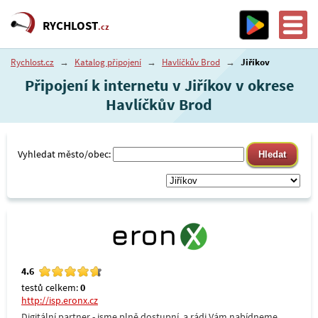
RYCHLOST
.cz
Rychlost.cz
→
Katalog připojení
→
Havlíčkův Brod
→
Jiříkov
Připojení k internetu v Jiříkov v okrese
Havlíčkův Brod
Vyhledat město/obec:
4.6
testů celkem:
0
http://isp.eronx.cz
Digitální partner - jsme plně dostupní, a rádi Vám nabídneme