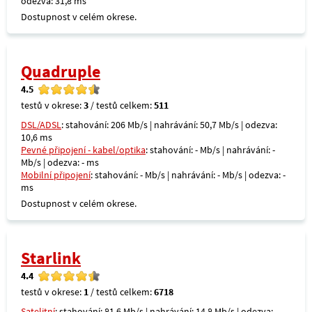
odezva: 31,8 ms
Dostupnost v celém okrese.
Quadruple
4.5
testů v okrese:
3
/ testů celkem:
511
DSL/ADSL
: stahování: 206 Mb/s | nahrávání: 50,7 Mb/s | odezva:
10,6 ms
Pevné připojení - kabel/optika
: stahování: - Mb/s | nahrávání: -
Mb/s | odezva: - ms
Mobilní připojení
: stahování: - Mb/s | nahrávání: - Mb/s | odezva: -
ms
Dostupnost v celém okrese.
Starlink
4.4
testů v okrese:
1
/ testů celkem:
6718
Satelitní
: stahování: 81,6 Mb/s | nahrávání: 14,8 Mb/s | odezva: