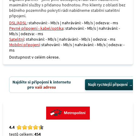
maximální služby s přidanou hodnotou. Pro klienty z oblastí bez
běžného pozemního pokrytí rádi nabídneme stabilní satelitní
připojení.
DSL/ADSL
: stahování: - Mb/s | nahrávání: - Mb/s | odezva: - ms
Pevné připojení - kabel/optika
: stahování: - Mb/s | nahrávání: -
Mb/s | odezva: - ms
Satelitní
: stahování: - Mb/s | nahrávání: - Mb/s | odezva: - ms
Mobilní připojení
: stahování: - Mb/s | nahrávání: - Mb/s | odezva: -
ms
Dostupnost v celém okrese.
Najděte si připojení k internetu
Najít rychlejší připojení
pro
vaši adresu
4.4
testů celkem:
454