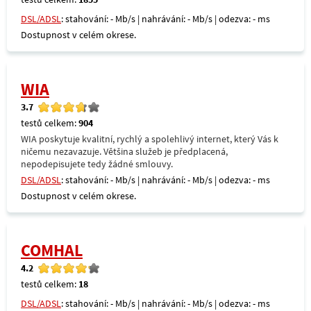
DSL/ADSL
: stahování: - Mb/s | nahrávání: - Mb/s | odezva: - ms
Dostupnost v celém okrese.
WIA
3.7
testů celkem:
904
WIA poskytuje kvalitní, rychlý a spolehlivý internet, který Vás k
ničemu nezavazuje. Většina služeb je předplacená,
nepodepisujete tedy žádné smlouvy.
DSL/ADSL
: stahování: - Mb/s | nahrávání: - Mb/s | odezva: - ms
Dostupnost v celém okrese.
COMHAL
4.2
testů celkem:
18
DSL/ADSL
: stahování: - Mb/s | nahrávání: - Mb/s | odezva: - ms