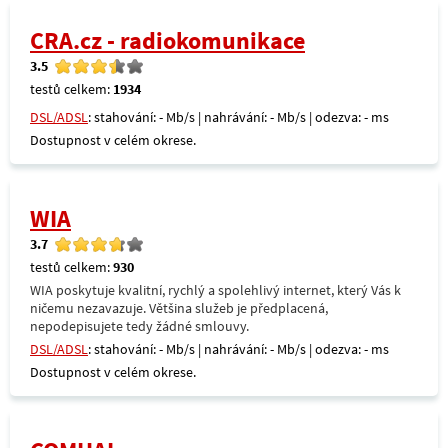
CRA.cz - radiokomunikace
3.5
testů celkem:
1934
DSL/ADSL
: stahování: - Mb/s | nahrávání: - Mb/s | odezva: - ms
Dostupnost v celém okrese.
WIA
3.7
testů celkem:
930
WIA poskytuje kvalitní, rychlý a spolehlivý internet, který Vás k
ničemu nezavazuje. Většina služeb je předplacená,
nepodepisujete tedy žádné smlouvy.
DSL/ADSL
: stahování: - Mb/s | nahrávání: - Mb/s | odezva: - ms
Dostupnost v celém okrese.