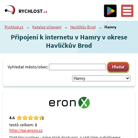
RYCHLOST
.cz
Rychlost.cz
→
Katalog připojení
→
Havlíčkův Brod
→
Hamry
Připojení k internetu v Hamry v okrese
Havlíčkův Brod
Vyhledat město/obec:
4.6
testů celkem:
1
http://isp.eronx.cz
Digitální partner - jsme plně dostupní, a rádi Vám nabídneme