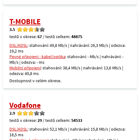
T-MOBILE
3.5
testů v okrese:
67
/ testů celkem:
48875
DSL/ADSL
: stahování: 49,8 Mb/s | nahrávání: 26,3 Mb/s | odezva:
19,2 ms
Pevné připojení - kabel/optika
: stahování: - Mb/s | nahrávání: -
Mb/s | odezva: - ms
Mobilní připojení
: stahování: 38,4 Mb/s | nahrávání: 13,6 Mb/s |
odezva: 40,8 ms
Dostupnost v celém okrese.
Vodafone
2.9
testů v okrese:
29
/ testů celkem:
54533
DSL/ADSL
: stahování: 52,1 Mb/s | nahrávání: 15,8 Mb/s | odezva:
18,5 ms