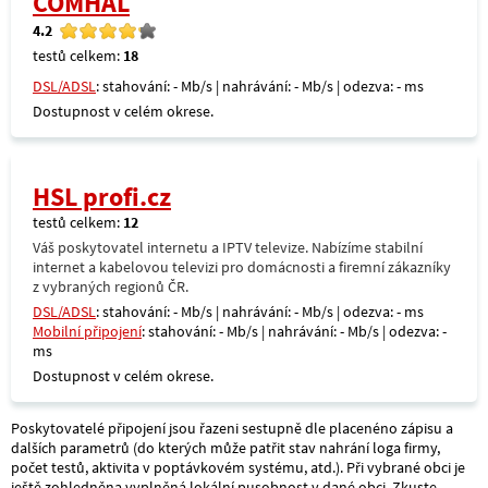
COMHAL
4.2
testů celkem:
18
DSL/ADSL
: stahování: - Mb/s | nahrávání: - Mb/s | odezva: - ms
Dostupnost v celém okrese.
HSL profi.cz
testů celkem:
12
Váš poskytovatel internetu a IPTV televize. Nabízíme stabilní
internet a kabelovou televizi pro domácnosti a firemní zákazníky
z vybraných regionů ČR.
DSL/ADSL
: stahování: - Mb/s | nahrávání: - Mb/s | odezva: - ms
Mobilní připojení
: stahování: - Mb/s | nahrávání: - Mb/s | odezva: -
ms
Dostupnost v celém okrese.
Poskytovatelé připojení jsou řazeni sestupně dle placenéno zápisu a
dalších parametrů (do kterých může patřit stav nahrání loga firmy,
počet testů, aktivita v poptávkovém systému, atd.). Při vybrané obci je
ještě zohledněna vyplněná lokální pusobnost v dané obci. Zkuste