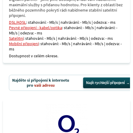
maximální služby s přidanou hodnotou. Pro klienty z oblastí bez
běžného pozemního pokrytí rádi nabídneme stabilní satelitní
připojení.
DSL/ADSL
: stahování: - Mb/s | nahrávání: - Mb/s | odezva: - ms
Pevné připojení - kabel/optika
: stahování: - Mb/s | nahrávání: -
Mb/s | odezva: - ms
Satelitní
: stahování: - Mb/s | nahrávání: - Mb/s | odezva: - ms
Mobilní připojení
: stahování: - Mb/s | nahrávání: - Mb/s | odezva: -
ms
Dostupnost v celém okrese.
Najděte si připojení k internetu
Najít rychlejší připojení
pro
vaši adresu