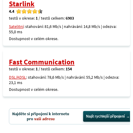
Starlink
4.4
testů v okrese:
1
/ testů celkem:
6903
Satelitní
: stahování: 81,6 Mb/s | nahrávání: 14,8 Mb/s | odezva:
55,0 ms
Dostupnost v celém okrese.
Fast Communication
testů v okrese:
1
/ testů celkem:
154
DSL/ADSL
: stahování: 78,6 Mb/s | nahrávání: 55,2 Mb/s | odezva:
23,1 ms
Dostupnost v celém okrese.
Najděte si připojení k internetu
Najít rychlejší připojení
pro
vaši adresu