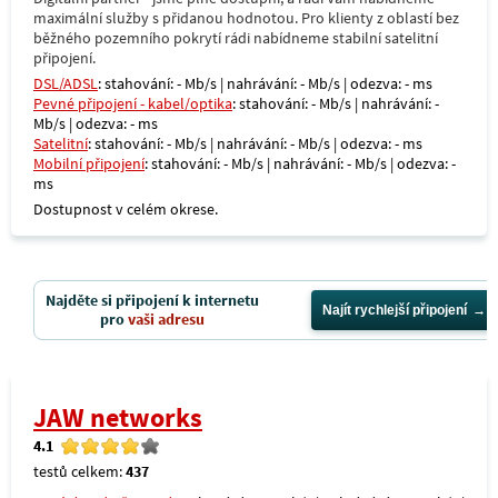
maximální služby s přidanou hodnotou. Pro klienty z oblastí bez
běžného pozemního pokrytí rádi nabídneme stabilní satelitní
připojení.
DSL/ADSL
: stahování: - Mb/s | nahrávání: - Mb/s | odezva: - ms
Pevné připojení - kabel/optika
: stahování: - Mb/s | nahrávání: -
Mb/s | odezva: - ms
Satelitní
: stahování: - Mb/s | nahrávání: - Mb/s | odezva: - ms
Mobilní připojení
: stahování: - Mb/s | nahrávání: - Mb/s | odezva: -
ms
Dostupnost v celém okrese.
Najděte si připojení k internetu
Najít rychlejší připojení
pro
vaši adresu
JAW networks
4.1
testů celkem:
437