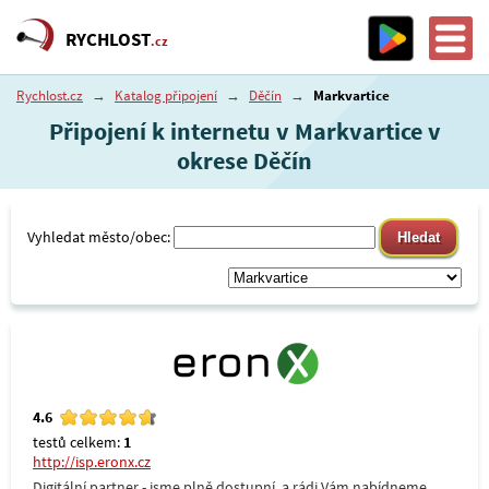
RYCHLOST
.cz
Rychlost.cz
→
Katalog připojení
→
Děčín
→
Markvartice
Připojení k internetu v Markvartice v
okrese Děčín
Vyhledat město/obec:
4.6
testů celkem:
1
http://isp.eronx.cz
Digitální partner - jsme plně dostupní, a rádi Vám nabídneme