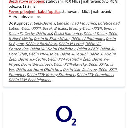
Bezdrátové připojení
: stahování: 70,0 Mb/s | nahrávání: 67,6 Mb/s |
odezva: 13,3 ms
Pevné připojení - kabel/optika
: stahování: - Mb/s | nahrávání: -
Mb/s | odezva: - ms
Dostupnost v:
Bělá-Děčín X
,
Benešov nad Ploučnicí
,
Boletice nad
Labem-Děčín XXXII
,
Borek
,
Brložec
,
Březiny-Děčín XXVII
,
Bynov-
Děčín IX
,
Čechy-Děčín XIX
,
Česká Kamenice
,
Děčín I-Děčín
,
Děčín
II-Nové Město
,
Děčín III-Staré Město
,
Děčín IV-Podmokly
,
Děčín
IX-Bynov
,
Děčín V-Rozbělesy
,
Děčín VI-Letná
,
Děčín VII-
Chrochvice
,
Děčín VIII-Dolní Oldřichov
,
Děčín X-Bělá
,
Děčín XI-
Horní Žleb
,
Děčín XII-Vilsnice
,
Děčín XIII-Loubí
,
Děčín XIV-Dolní
Žleb
,
Děčín XIX-Čechy
,
Děčín XV-Prostřední Žleb
,
Děčín XVI-
Přípeř
,
Děčín XVII-Jalůvčí
,
Děčín XVIII-Maxičky
,
Děčín XX-Nová
Ves
,
Děčín XXI-Horní Oldřichov
,
Děčín XXII-Václavov
,
Děčín XXIII-
Popovice
,
Děčín XXIV-Krásný Studenec
,
Děčín XXV-Chmelnice
,
Děčín XXVI-Bechlejovice
, ...