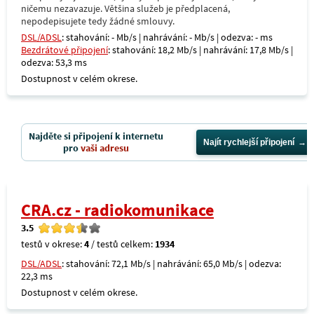
ničemu nezavazuje. Většina služeb je předplacená,
nepodepisujete tedy žádné smlouvy.
DSL/ADSL
: stahování: - Mb/s | nahrávání: - Mb/s | odezva: - ms
Bezdrátové připojení
: stahování: 18,2 Mb/s | nahrávání: 17,8 Mb/s |
odezva: 53,3 ms
Dostupnost v celém okrese.
Najděte si připojení k internetu
Najít rychlejší připojení
pro
vaši adresu
CRA.cz - radiokomunikace
3.5
testů v okrese:
4
/ testů celkem:
1934
DSL/ADSL
: stahování: 72,1 Mb/s | nahrávání: 65,0 Mb/s | odezva:
22,3 ms
Dostupnost v celém okrese.