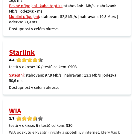
19,0 ms
Pevné připojení - kabel/optika
: stahování: - Mb/s | nahrávání: -
Mb/s | odezva: - ms
Mobilní připojení
: stahování: 52,8 Mb/s | nahrávání: 19,3 Mb/s |
odezva: 30,9 ms
Dostupnost v celém okrese.
Starlink
4.4
testů v okrese:
16
/ testů celkem:
6903
Satelitní
: stahování: 97,9 Mb/s | nahrávání: 13,3 Mb/s | odezva:
50,6 ms
Dostupnost v celém okrese.
WIA
3.7
testů v okrese:
6
/ testů celkem:
930
WIA poskytuje kvalitní, rychlý a spolehlivý internet, který Vás k