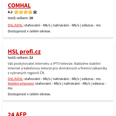
COMHAL
4.2
testů celkem:
18
DSL/ADSL
: stahování: - Mb/s | nahrávání: - Mb/s | odezva: - ms
Dostupnost v celém okrese.
HSL profi.cz
testů celkem:
12
Váš poskytovatel internetu a IPTV televize. Nabízíme stabilní
internet a kabelovou televizi pro domácnosti a firemní zákazníky
z vybraných regionů ČR.
DSL/ADSL
: stahování: - Mb/s | nahrávání: - Mb/s | odezva: - ms
Mobilní připojení
: stahování: - Mb/s | nahrávání: - Mb/s | odezva: -
ms
Dostupnost v celém okrese.
24 AFP