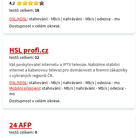
4.2
testů celkem:
18
DSL/ADSL
: stahování: - Mb/s | nahrávání: - Mb/s | odezva: - ms
Dostupnost v celém okrese.
HSL profi.cz
testů celkem:
12
Váš poskytovatel internetu a IPTV televize. Nabízíme stabilní
internet a kabelovou televizi pro domácnosti a firemní zákazníky
z vybraných regionů ČR.
DSL/ADSL
: stahování: - Mb/s | nahrávání: - Mb/s | odezva: - ms
Mobilní připojení
: stahování: - Mb/s | nahrávání: - Mb/s | odezva: -
ms
Dostupnost v celém okrese.
24 AFP
testů celkem:
0