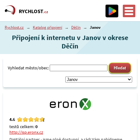
RYCHLOST
.cz
Rychlost.cz
→
Katalog připojení
→
Děčín
→
Janov
Připojení k internetu v Janov v okrese
Děčín
Vyhledat město/obec:
4.6
testů celkem:
0
http://isp.eronx.cz
Digitální partner - jsme plně dostupní, a rádi Vám nabídneme