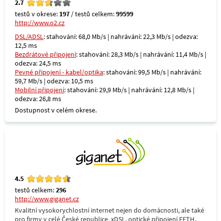
2.7
testů v okrese:
197
/ testů celkem:
99599
http://www.o2.cz
DSL/ADSL
: stahování: 68,0 Mb/s | nahrávání: 22,3 Mb/s | odezva:
12,5 ms
Bezdrátové připojení
: stahování: 28,3 Mb/s | nahrávání: 11,4 Mb/s |
odezva: 24,5 ms
Pevné připojení - kabel/optika
: stahování: 99,5 Mb/s | nahrávání:
59,7 Mb/s | odezva: 10,5 ms
Mobilní připojení
: stahování: 29,9 Mb/s | nahrávání: 12,8 Mb/s |
odezva: 26,8 ms
Dostupnost v celém okrese.
4.5
testů celkem:
296
http://www.giganet.cz
Kvalitní vysokorychlostní internet nejen do domácnosti, ale také
pro firmy v celé České republice. xDSL, optické připojení FFTH,