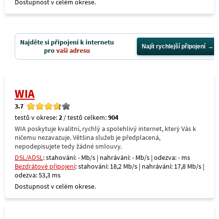
Dostupnost v celém okrese.
Najděte si připojení k internetu
Najít rychlejší připojení
pro
vaši adresu
WIA
3.7
testů v okrese:
2
/ testů celkem:
904
WIA poskytuje kvalitní, rychlý a spolehlivý internet, který Vás k
ničemu nezavazuje. Většina služeb je předplacená,
nepodepisujete tedy žádné smlouvy.
DSL/ADSL
: stahování: - Mb/s | nahrávání: - Mb/s | odezva: - ms
Bezdrátové připojení
: stahování: 18,2 Mb/s | nahrávání: 17,8 Mb/s |
odezva: 53,3 ms
Dostupnost v celém okrese.