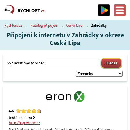
RYCHLOST
.cz
Rychlost.cz
→
Katalog připojení
→
Česká Lípa
→
Zahrádky
Připojení k internetu v Zahrádky v okrese
Česká Lípa
Vyhledat město/obec:
4.6
testů celkem:
2
http://isp.eronx.cz
Digitální partner - jsme plně dostupní, a rádi Vám nabídneme