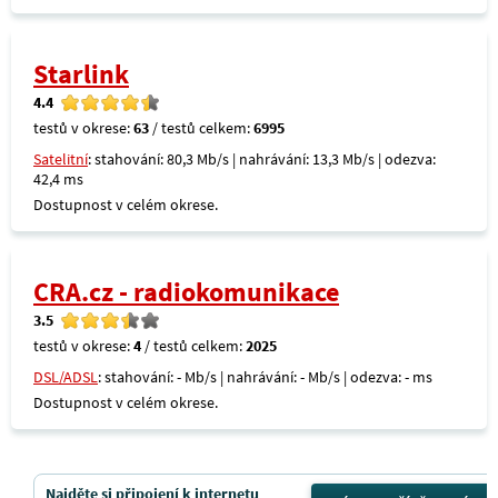
Starlink
4.4
testů v okrese:
63
/ testů celkem:
6995
Satelitní
: stahování: 80,3 Mb/s | nahrávání: 13,3 Mb/s | odezva:
42,4 ms
Dostupnost v celém okrese.
CRA.cz - radiokomunikace
3.5
testů v okrese:
4
/ testů celkem:
2025
DSL/ADSL
: stahování: - Mb/s | nahrávání: - Mb/s | odezva: - ms
Dostupnost v celém okrese.
Najděte si připojení k internetu