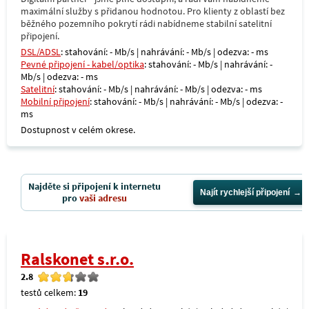
maximální služby s přidanou hodnotou. Pro klienty z oblastí bez
běžného pozemního pokrytí rádi nabídneme stabilní satelitní
připojení.
DSL/ADSL
: stahování: - Mb/s | nahrávání: - Mb/s | odezva: - ms
Pevné připojení - kabel/optika
: stahování: - Mb/s | nahrávání: -
Mb/s | odezva: - ms
Satelitní
: stahování: - Mb/s | nahrávání: - Mb/s | odezva: - ms
Mobilní připojení
: stahování: - Mb/s | nahrávání: - Mb/s | odezva: -
ms
Dostupnost v celém okrese.
Najděte si připojení k internetu
Najít rychlejší připojení
pro
vaši adresu
Ralskonet s.r.o.
2.8
testů celkem:
19