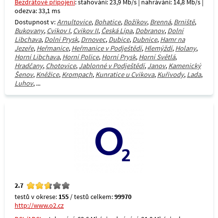
Bezdrátové připojení
: stahování: 23,9 Mb/s | nahrávání: 14,8 Mb/s |
odezva: 33,1 ms
Dostupnost v:
Arnultovice
,
Bohatice
,
Božíkov
,
Brenná
,
Brniště
,
Bukovany
,
Cvikov I
,
Cvikov II
,
Česká Lípa
,
Dobranov
,
Dolní
Libchava
,
Dolní Prysk
,
Drnovec
,
Dubice
,
Dubnice
,
Hamr na
Jezeře
,
Heřmanice
,
Heřmanice v Podještědí
,
Hlemýždí
,
Holany
,
Horní Libchava
,
Horní Police
,
Horní Prysk
,
Horní Světlá
,
Hradčany
,
Chotovice
,
Jablonné v Podještědí
,
Janov
,
Kamenický
Šenov
,
Kněžice
,
Krompach
,
Kunratice u Cvikova
,
Kuřivody
,
Lada
,
Luhov
, ...
2.7
testů v okrese:
155
/ testů celkem:
99970
http://www.o2.cz