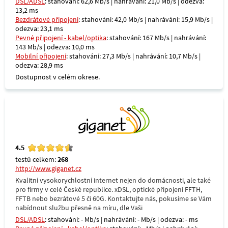
DSL/ADSL
: stahování: 62,6 Mb/s | nahrávání: 21,0 Mb/s | odezva:
13,2 ms
Bezdrátové připojení
: stahování: 42,0 Mb/s | nahrávání: 15,9 Mb/s |
odezva: 23,1 ms
Pevné připojení - kabel/optika
: stahování: 167 Mb/s | nahrávání:
143 Mb/s | odezva: 10,0 ms
Mobilní připojení
: stahování: 27,3 Mb/s | nahrávání: 10,7 Mb/s |
odezva: 28,9 ms
Dostupnost v celém okrese.
4.5
testů celkem:
268
http://www.giganet.cz
Kvalitní vysokorychlostní internet nejen do domácnosti, ale také
pro firmy v celé České republice. xDSL, optické připojení FFTH,
FFTB nebo bezrátové 5 či 60G. Kontaktujte nás, pokusíme se Vám
nabídnout službu přesně na míru, dle Vaši
DSL/ADSL
: stahování: - Mb/s | nahrávání: - Mb/s | odezva: - ms