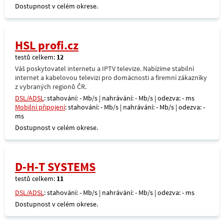
Dostupnost v celém okrese.
HSL profi.cz
testů celkem:
12
Váš poskytovatel internetu a IPTV televize. Nabízíme stabilní
internet a kabelovou televizi pro domácnosti a firemní zákazníky
z vybraných regionů ČR.
DSL/ADSL
: stahování: - Mb/s | nahrávání: - Mb/s | odezva: - ms
Mobilní připojení
: stahování: - Mb/s | nahrávání: - Mb/s | odezva: -
ms
Dostupnost v celém okrese.
D-H-T SYSTEMS
testů celkem:
11
DSL/ADSL
: stahování: - Mb/s | nahrávání: - Mb/s | odezva: - ms
Dostupnost v celém okrese.