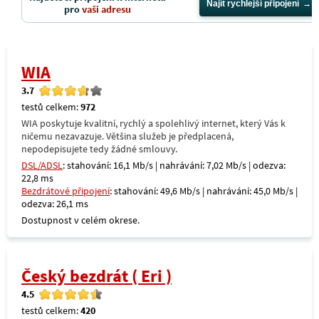
Najít rychlejší připojení
pro
vaši adresu
WIA
3.7
testů celkem:
972
WIA poskytuje kvalitní, rychlý a spolehlivý internet, který Vás k
ničemu nezavazuje. Většina služeb je předplacená,
nepodepisujete tedy žádné smlouvy.
DSL/ADSL
: stahování: 16,1 Mb/s | nahrávání: 7,02 Mb/s | odezva:
22,8 ms
Bezdrátové připojení
: stahování: 49,6 Mb/s | nahrávání: 45,0 Mb/s |
odezva: 26,1 ms
Dostupnost v celém okrese.
Český bezdrát ( Eri )
4.5
testů celkem:
420