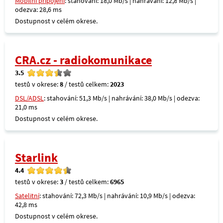
Mobilní připojení
: stahování: 18,0 Mb/s | nahrávání: 12,8 Mb/s |
odezva: 28,6 ms
Dostupnost v celém okrese.
CRA.cz - radiokomunikace
3.5
testů v okrese:
8
/ testů celkem:
2023
DSL/ADSL
: stahování: 51,3 Mb/s | nahrávání: 38,0 Mb/s | odezva:
21,0 ms
Dostupnost v celém okrese.
Starlink
4.4
testů v okrese:
3
/ testů celkem:
6965
Satelitní
: stahování: 72,3 Mb/s | nahrávání: 10,9 Mb/s | odezva:
42,8 ms
Dostupnost v celém okrese.