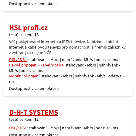
Dostupnost v celém okrese.
HSL profi.cz
testů celkem:
13
Váš poskytovatel internetu a IPTV televize. Nabízíme stabilní
internet a kabelovou televizi pro domácnosti a firemní zákazníky
z vybraných regionů ČR.
DSL/ADSL
: stahování: - Mb/s | nahrávání: - Mb/s | odezva: - ms
Pevné připojení - kabel/optika
: stahování: - Mb/s | nahrávání: -
Mb/s | odezva: - ms
Mobilní připojení
: stahování: - Mb/s | nahrávání: - Mb/s | odezva: -
ms
Dostupnost v celém okrese.
D-H-T SYSTEMS
testů celkem:
12
DSL/ADSL
: stahování: - Mb/s | nahrávání: - Mb/s | odezva: - ms
Dostupnost v celém okrese.