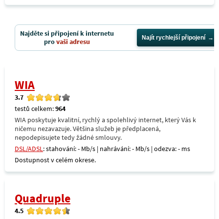
Najděte si připojení k internetu
Najít rychlejší připojení
pro
vaši adresu
WIA
3.7
testů celkem:
964
WIA poskytuje kvalitní, rychlý a spolehlivý internet, který Vás k
ničemu nezavazuje. Většina služeb je předplacená,
nepodepisujete tedy žádné smlouvy.
DSL/ADSL
: stahování: - Mb/s | nahrávání: - Mb/s | odezva: - ms
Dostupnost v celém okrese.
Quadruple
4.5