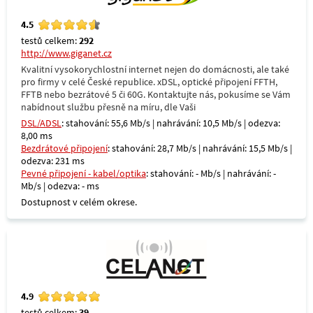
4.5
testů celkem:
292
http://www.giganet.cz
Kvalitní vysokorychlostní internet nejen do domácnosti, ale také
pro firmy v celé České republice. xDSL, optické připojení FFTH,
FFTB nebo bezrátové 5 či 60G. Kontaktujte nás, pokusíme se Vám
nabídnout službu přesně na míru, dle Vaši
DSL/ADSL
: stahování: 55,6 Mb/s | nahrávání: 10,5 Mb/s | odezva:
8,00 ms
Bezdrátové připojení
: stahování: 28,7 Mb/s | nahrávání: 15,5 Mb/s |
odezva: 231 ms
Pevné připojení - kabel/optika
: stahování: - Mb/s | nahrávání: -
Mb/s | odezva: - ms
Dostupnost v celém okrese.
4.9
testů celkem:
39