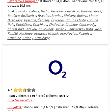
Bezdrátové připojení
: stahování: 84,9 Mb/s | nahrávání: 76,0 Mb/s |
odezva: 10,3 ms
Dostupnost v:
Babice
,
Bedrč
,
Benešov
,
Bezděkov
,
Borová Lhota
,
Boušice
,
Božkovice
,
Braštice
,
Brodce
,
Břežany
,
Buková Lhota
,
Bukovany
,
Bystřice
,
Čerčany
,
Čtyřkoly
,
Dlouhá Lhota
,
Dlouhé
Pole
,
Dobříčkov
,
Drachkov
,
Chářovice
,
Chlístov
,
Chocerady
,
Chrást nad Sázavou
,
Chvojínek
,
Jankov
,
Jankovská Lhota
,
Jiřín
,
Kaliště
,
Kochnov
,
Komorní Hrádek
,
Kovářovice
,
Kozmice
,
Krhanice
,
Krňany
,
Krusičany
, ...
2.7
testů v okrese:
149
/ testů celkem:
100112
http://www.o2.cz
DSL/ADSL
: stahování: 51,4 Mb/s | nahrávání: 19,9 Mb/s | odezva: