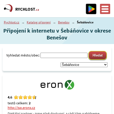
RYCHLOST
.cz
Rychlost.cz
→
Katalog připojení
→
Benešov
→
Šebáňovice
Připojení k internetu v Šebáňovice v okrese
Benešov
Vyhledat město/obec:
4.6
testů celkem:
2
http://isp.eronx.cz
Digitální partner - jsme plně dostupní, a rádi Vám nabídneme