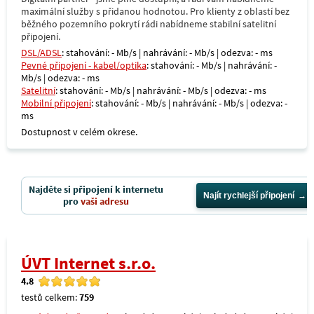
maximální služby s přidanou hodnotou. Pro klienty z oblastí bez
běžného pozemního pokrytí rádi nabídneme stabilní satelitní
připojení.
DSL/ADSL
: stahování: - Mb/s | nahrávání: - Mb/s | odezva: - ms
Pevné připojení - kabel/optika
: stahování: - Mb/s | nahrávání: -
Mb/s | odezva: - ms
Satelitní
: stahování: - Mb/s | nahrávání: - Mb/s | odezva: - ms
Mobilní připojení
: stahování: - Mb/s | nahrávání: - Mb/s | odezva: -
ms
Dostupnost v celém okrese.
Najděte si připojení k internetu
Najít rychlejší připojení
pro
vaši adresu
ÚVT Internet s.r.o.
4.8
testů celkem:
759