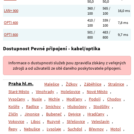
50,0
50,0
360 /
565 /
LAN+ 900
16,0 ms
100
100
410 /
339 /
OPTI 400
7,8 ms
100
100
501 /
483 /
OPTI 800
9,7 ms
800
800
Dostupnost Pevné připojení - kabel/optika
Informace o dustupnosti služeb jsou zpravidla získány z veřejných
zdrojů a od uživatelů ze sítě daného poskytovatele připojení.
Praha hl.m.
Malešice
,
Žižkov
,
Záběhlice
,
Strašnice
,
Staré Město
,
Vinohrady
,
Holešovice
,
Nové Město
,
Vysočany
,
Nusle
,
Michle
,
Modřany
,
Podolí
,
Chodov
,
Košíře
,
Radlice
,
Smíchov
,
Hlubočepy
,
Stodůlky
,
Zličín
,
Jinonice
,
Bubeneč
,
Dejvice
,
Hradčany
,
Vokovice
,
Liboc
,
Ruzyně
,
Střešovice
,
Veleslavín
,
Řepy
,
Nebušice
,
Lysolaje
,
Suchdol
,
Břevnov
,
Motol
,