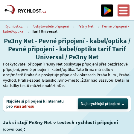
RYCHLOST
.cz
Rychlost.cz
→
Poskytovatelé připojení
→
Pe3ny Net
→
Pevné připojení -
kabel/optika
→
Tarif Universal
Pe3ny Net - Pevné připojení - kabel/optika /
Pevné připojení - kabel/optika tarif Tarif
Universal / Pe3ny Net
Poskytovatel připojení Pe3ny Net poskytuje připojení přes bezdrátové
připojení, pevné připojení - kabel/optika. Tato firma má sídlo v
obci/městě Praha 6 a poskytuje připojení v okresech Praha hl.m., Praha-
východ, Praha-západ, Blansko, Brno-město, Žďár nad Sázavou. Detailní
statistiky testů můžete nalézt níže.
Najděte si připojení k internetu
Najít rychlejší připojení
pro
vaši adresu
Jak si stojí Pe3ny Net v testech rychlosti připojení
:
(download)