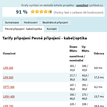
Grafy vychází ze statistik tohoto projektu -
speedtest
rychlost.cz.
91
%
(
Pe3ny Net
z celkem
49
hodnocení
)
Sumarizace
Hodnocení
Bezdrátové připojení
Pevné připojení - kabel/optika
Kontakt
Tarify připojení Pevné připojení - kabel/optika
Down
Up
Mbits
Mbits
Označení
Odezva
naměřená /
nominální
261 /
246 /
LAN 300
4,8 ms
10,0
10,0
27,7 /
43,0 /
LAN 500
17,3 ms
30,0
30,0
247 /
291 /
OPTI 300
4,2 ms
30,0
30,0
192 /
172 /
LAN+ 400
13,7 ms
40,0
40,0
225 /
238 /
LAN 700
19,5 ms