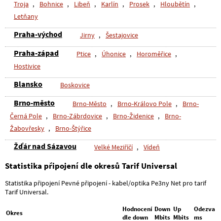
Troja
,
Bohnice
,
Libeň
,
Karlín
,
Prosek
,
Hloubětín
,
Letňany
Praha-východ
Jirny
,
Šestajovice
Praha-západ
Ptice
,
Úhonice
,
Horoměřice
,
Hostivice
Blansko
Boskovice
Brno-město
Brno-Město
,
Brno-Královo Pole
,
Brno-
Černá Pole
,
Brno-Zábrdovice
,
Brno-Židenice
,
Brno-
Žabovřesky
,
Brno-Štýřice
Žďár nad Sázavou
Velké Meziříčí
,
Vídeň
Statistika připojení dle okresů Tarif Universal
Statistika připojení Pevné připojení - kabel/optika Pe3ny Net pro tarif
Tarif Universal.
Hodnocení
Down
Up
Odezva
Okres
dle down
Mbits
Mbits
ms