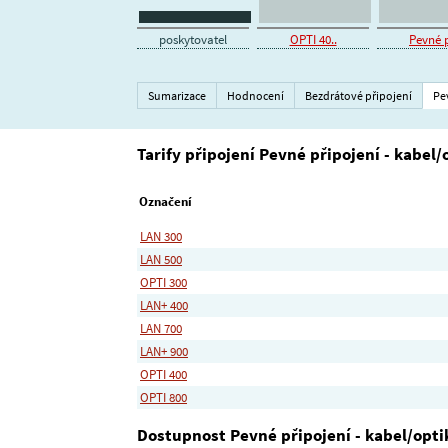
poskytovatel
OPTI 40..
Pevné p
Sumarizace
Hodnocení
Bezdrátové připojení
Pe
Tarify připojení Pevné připojení - kabel/
Označení
LAN 300
LAN 500
OPTI 300
LAN+ 400
LAN 700
LAN+ 900
OPTI 400
OPTI 800
Dostupnost Pevné připojení - kabel/opti