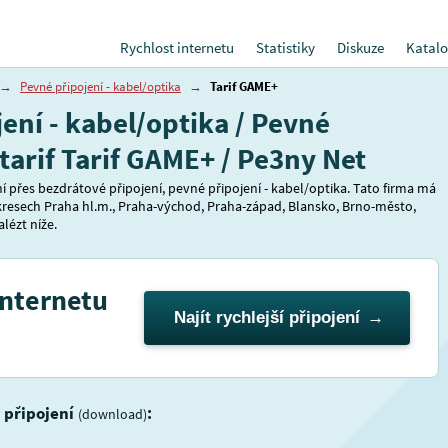
Rychlost internetu
Statistiky
Diskuze
Katalo
→
Pevné připojení - kabel/optika
→
Tarif GAME+
ení - kabel/optika / Pevné
 tarif Tarif GAME+ / Pe3ny Net
 přes bezdrátové připojení, pevné připojení - kabel/optika. Tato firma má
okresech Praha hl.m., Praha-východ, Praha-západ, Blansko, Brno-město,
lézt níže.
internetu
Najít rychlejší připojení
i připojení
:
(download)