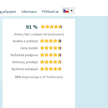
▾
g připojení
Informace
Přihlásit se
91
%
(
Pe3ny Net
z celkem
49
hodnocení
)
Kvalita a rychlost:
Ceny služeb:
Technická podpora:
Smlouvy, prodejci:
Rychlost instalace:
91
%
doporučuje
(z 47 hodnocení)