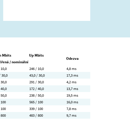
 Mbits
Up Mbits
Odezva
řená / nominální
 10,0
246 / 10,0
4,8 ms
/ 30,0
43,0 / 30,0
17,3 ms
 30,0
291 / 30,0
4,2 ms
 40,0
172 / 40,0
13,7 ms
 50,0
238 / 50,0
19,5 ms
 100
565 / 100
16,0 ms
 100
339 / 100
7,8 ms
 800
483 / 800
9,7 ms