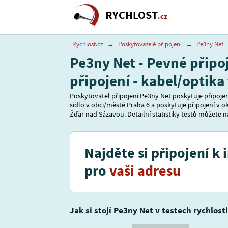
RYCHLOST
.cz
Rychlost.cz
→
Poskytovatelé připojení
→
Pe3ny Net
Pe3ny Net - Pevné připoj
připojení - kabel/optika
Poskytovatel připojení Pe3ny Net poskytuje připojení
sídlo v obci/městě Praha 6 a poskytuje připojení v 
Žďár nad Sázavou. Detailní statistiky testů můžete na
Najděte si připojení k 
pro
vaši adresu
Jak si stojí Pe3ny Net v testech rychlost