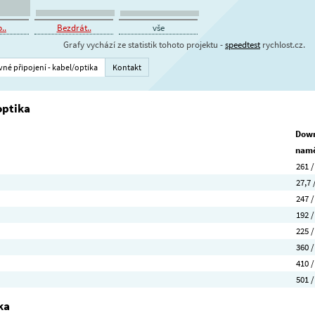
..
Bezdrát..
vše
Grafy vychází ze statistik tohoto projektu -
speedtest
rychlost.cz.
vné připojení - kabel/optika
Kontakt
optika
Down
namě
261 /
27,7 
247 /
192 /
225 /
360 /
410 /
501 /
ka