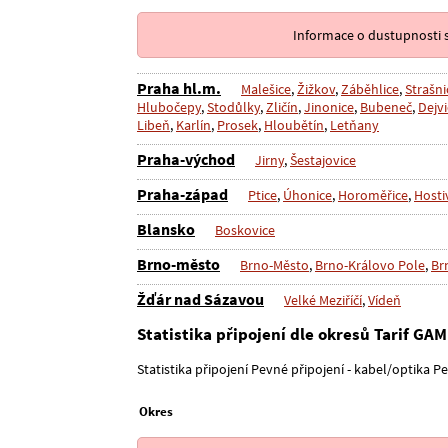
Informace o dustupnosti s
Praha hl.m.
Malešice
,
Žižkov
,
Záběhlice
,
Strašni
Hlubočepy
,
Stodůlky
,
Zličín
,
Jinonice
,
Bubeneč
,
Dejvi
Libeň
,
Karlín
,
Prosek
,
Hloubětín
,
Letňany
Praha-východ
Jirny
,
Šestajovice
Praha-západ
Ptice
,
Úhonice
,
Horoměřice
,
Hosti
Blansko
Boskovice
Brno-město
Brno-Město
,
Brno-Královo Pole
,
Br
Žďár nad Sázavou
Velké Meziříčí
,
Vídeň
Statistika připojení dle okresů Tarif GA
Statistika připojení Pevné připojení - kabel/optika P
Okres