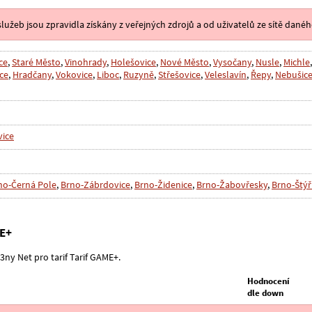
lužeb jsou zpravidla získány z veřejných zdrojů a od uživatelů ze sítě danéh
ce
,
Staré Město
,
Vinohrady
,
Holešovice
,
Nové Město
,
Vysočany
,
Nusle
,
Michle
ce
,
Hradčany
,
Vokovice
,
Liboc
,
Ruzyně
,
Střešovice
,
Veleslavín
,
Řepy
,
Nebušic
vice
no-Černá Pole
,
Brno-Zábrdovice
,
Brno-Židenice
,
Brno-Žabovřesky
,
Brno-Štýř
ME+
e3ny Net pro tarif Tarif GAME+.
Hodnocení
dle down