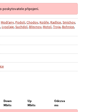
o poskytovatele připojení.
,
Modřany
,
Podolí
,
Chodov
,
Košíře
,
Radlice
,
Smíchov
,
e
,
Lysolaje
,
Suchdol
,
Břevnov
,
Motol
,
Troja
,
Bohnice
,
ice
Down
Up
Odezva
Mbits
Mbits
ms