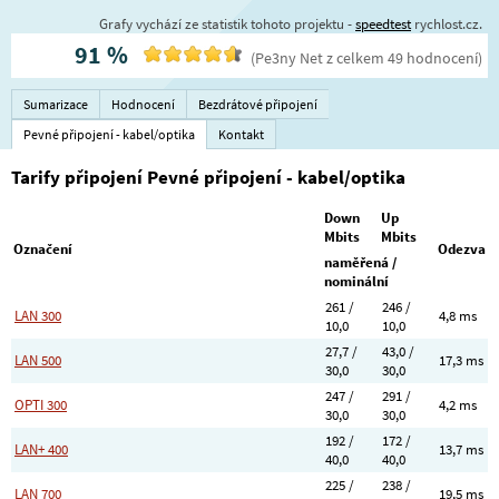
Grafy vychází ze statistik tohoto projektu -
speedtest
rychlost.cz.
91
%
(
Pe3ny Net
z celkem
49
hodnocení
)
Sumarizace
Hodnocení
Bezdrátové připojení
Pevné připojení - kabel/optika
Kontakt
Tarify připojení Pevné připojení - kabel/optika
Down
Up
Mbits
Mbits
Označení
Odezva
naměřená /
nominální
261 /
246 /
LAN 300
4,8 ms
10,0
10,0
27,7 /
43,0 /
LAN 500
17,3 ms
30,0
30,0
247 /
291 /
OPTI 300
4,2 ms
30,0
30,0
192 /
172 /
LAN+ 400
13,7 ms
40,0
40,0
225 /
238 /
LAN 700
19,5 ms