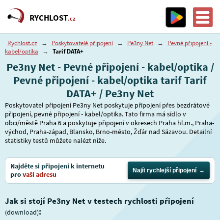
RYCHLOST
.cz
Rychlost.cz
→
Poskytovatelé připojení
→
Pe3ny Net
→
Pevné připojení -
kabel/optika
→
Tarif DATA+
Pe3ny Net - Pevné připojení - kabel/optika /
Pevné připojení - kabel/optika tarif Tarif
DATA+ / Pe3ny Net
Poskytovatel připojení Pe3ny Net poskytuje připojení přes bezdrátové
připojení, pevné připojení - kabel/optika. Tato firma má sídlo v
obci/městě Praha 6 a poskytuje připojení v okresech Praha hl.m., Praha-
východ, Praha-západ, Blansko, Brno-město, Žďár nad Sázavou. Detailní
statistiky testů můžete nalézt níže.
Najděte si připojení k internetu
Najít rychlejší připojení
pro
vaši adresu
Jak si stojí Pe3ny Net v testech rychlosti připojení
:
(download)