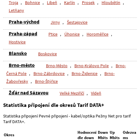
Troja
,
Bohnice
,
Libeň
,
Karlín
,
Prosek
,
Hloubětín
,
Letňany
Praha-východ
Jirny
,
Šestajovice
Praha-západ
Ptice
,
Úhonice
,
Horoměřice
,
Hostivice
Blansko
Boskovice
Brno-město
Brno-Město
,
Brno-Královo Pole
,
Brno-
Černá Pole
,
Brno-Zábrdovice
,
Brno-Židenice
,
Brno-
Žabovřesky
,
Brno-Štýřice
Žďár nad Sázavou
Velké Meziříčí
,
Vídeň
Statistika připojení dle okresů Tarif DATA+
Statistika připojení Pevné připojení - kabel/optika Pe3ny Net pro tarif
Tarif DATA+.
Hodnocení
Down
Up
Odezva
Okres
dle down
Mbits
Mbits
ms