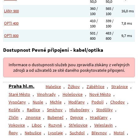
50,0
50,0
360 /
565 /
LAN+ 900
16,0 ms
100
100
410 /
339 /
OPTI 400
7,8 ms
100
100
501 /
483 /
OPTI 800
9,7 ms
800
800
Dostupnost Pevné připojení - kabel/optika
Informace o dustupnosti služeb jsou zpravidla získány z veřejných
zdrojů a od uživatelů ze sítě daného poskytovatele připojení.
Praha hl.m.
Malešice
,
Žižkov
,
Záběhlice
,
Strašnice
,
Staré Město
,
Vinohrady
,
Holešovice
,
Nové Město
,
Vysočany
,
Nusle
,
Michle
,
Modřany
,
Podolí
,
Chodov
,
Košíře
,
Radlice
,
Smíchov
,
Hlubočepy
,
Stodůlky
,
Zličín
,
Jinonice
,
Bubeneč
,
Dejvice
,
Hradčany
,
Vokovice
,
Liboc
,
Ruzyně
,
Střešovice
,
Veleslavín
,
Řepy
,
Nebušice
,
Lysolaje
,
Suchdol
,
Břevnov
,
Motol
,