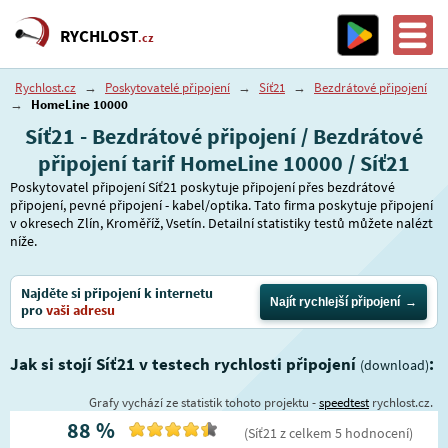
RYCHLOST
.cz
Rychlost.cz
→
Poskytovatelé připojení
→
Síť21
→
Bezdrátové připojení
→
HomeLine 10000
Síť21 - Bezdrátové připojení / Bezdrátové
připojení tarif HomeLine 10000 / Síť21
Poskytovatel připojení Síť21 poskytuje připojení přes bezdrátové
připojení, pevné připojení - kabel/optika. Tato firma poskytuje připojení
v okresech Zlín, Kroměříž, Vsetín. Detailní statistiky testů můžete nalézt
níže.
Najděte si připojení k internetu
Najít rychlejší připojení
pro
vaši adresu
Jak si stojí Síť21 v testech rychlosti připojení
:
(download)
Grafy vychází ze statistik tohoto projektu -
speedtest
rychlost.cz.
88
%
(
Síť21
z celkem
5
hodnocení
)