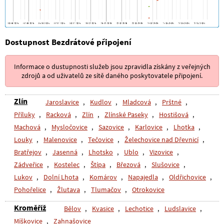
Dostupnost Bezdrátové připojení
Informace o dustupnosti služeb jsou zpravidla získány z veřejných
zdrojů a od uživatelů ze sítě daného poskytovatele připojení.
Zlín
Jaroslavice
,
Kudlov
,
Mladcová
,
Prštné
,
Příluky
,
Racková
,
Zlín
,
Zlínské Paseky
,
Hostišová
,
Machová
,
Mysločovice
,
Sazovice
,
Karlovice
,
Lhotka
,
Louky
,
Malenovice
,
Tečovice
,
Želechovice nad Dřevnicí
,
Bratřejov
,
Jasenná
,
Lhotsko
,
Ublo
,
Vizovice
,
Zádveřice
,
Kostelec
,
Štípa
,
Březová
,
Slušovice
,
Lukov
,
Dolní Lhota
,
Komárov
,
Napajedla
,
Oldřichovice
,
Pohořelice
,
Žlutava
,
Tlumačov
,
Otrokovice
Kroměříž
Bělov
,
Kvasice
,
Lechotice
,
Ludslavice
,
Míškovice
,
Zahnašovice