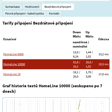
Sumarizace
Hodnocení
Bezdrátové připojení
Pevné připojení - kabel/optika
Kontakt
Tarify připojení Bezdrátové připojení
Down
Up
Mbits
Mbits
Označení
Odezva
naměřená /
nominální
13,9 /
1,44 /
HomeLine 6000
13,2 ms
6,14
1,02
52,8 /
28,8 /
HomeLine 10000
10,5 ms
10,2
1,02
19,1 /
1,70 /
HomeLine 20
17,0 ms
20,0
3,00
Graf historie testů HomeLine 10000 (seskupeno po 7
dnech)