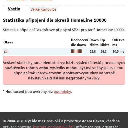
Vsetín
Velké Karlovice
Statistika připojení dle okresů HomeLine 10000
Statistika připojení Bezdrátové připojení Síť21 pro tarif HomeLine 10000.
Hodnocení
Down
Up
Odezva
Okres
dle down
Mbits
Mbits
ms
Zlín
52,8
28,8
10,5 ms
Veškeré statistiky jsou orientační, vychází z výsledků testů provedených
návštěvníky tohoto webu. Výsledky mohou být ovlivněny jak kvalitou
připojení tak i hardwarovými a softwarovými vlivy na straně
návštěvníka či dalšími nezjistitelnými vlivy.
* Hodnocení jsou ověřeny, viz
podmínky
.
© 2004-2026 Rychlost.cz
, vytvořil a provozuje
Adam Haken
, všechna
práva vyhrazena,
kontakt
,
podmínky užití
.| Informace jsou orientační.