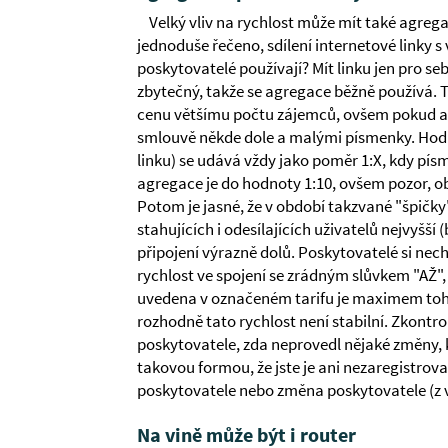
Velký vliv na rychlost může mít také agreg
jednoduše řečeno, sdílení internetové linky s 
poskytovatelé používají? Mít linku jen pro se
zbytečný, takže se agregace běžně používá.
cenu většímu počtu zájemců, ovšem pokud ag
smlouvě někde dole a malými písmenky. Hodno
linku) se udává vždy jako poměr 1:X, kdy pís
agregace je do hodnoty 1:10, ovšem pozor, obč
Potom je jasné, že v období takzvané "špičky"
stahujících i odesílajících uživatelů nejvyšší 
připojení výrazně dolů. Poskytovatelé si nech
rychlost ve spojení se zrádným slůvkem "AŽ", 
uvedena v označeném tarifu je maximem toho
rozhodně tato rychlost není stabilní. Zkontro
poskytovatele, zda neprovedl nějaké změny,
takovou formou, že jste je ani nezaregistro
poskytovatele nebo změna poskytovatele (z vaš
Na vině může být i router