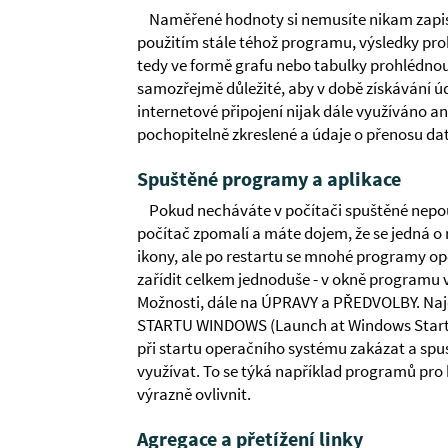
Naměřené hodnoty si nemusíte nikam zapis
použitím stále téhož programu, výsledky pro
tedy ve formě grafu nebo tabulky prohlédnout 
samozřejmě důležité, aby v době získávání úd
internetové připojení nijak dále využíváno an
pochopitelně zkreslené a údaje o přenosu da
Spuštěné programy a aplikace
Pokud necháváte v počítači spuštěné nepou
počítač zpomalí a máte dojem, že se jedná o 
ikony, ale po restartu se mnohé programy opě
zařídit celkem jednoduše - v okně programu 
Možnosti, dále na ÚPRAVY a PŘEDVOLBY. Naj
STARTU WINDOWS (Launch at Windows Start
při startu operačního systému zakázat a spust
využívat. To se týká například programů pro
výrazně ovlivnit.
Agregace a přetížení linky