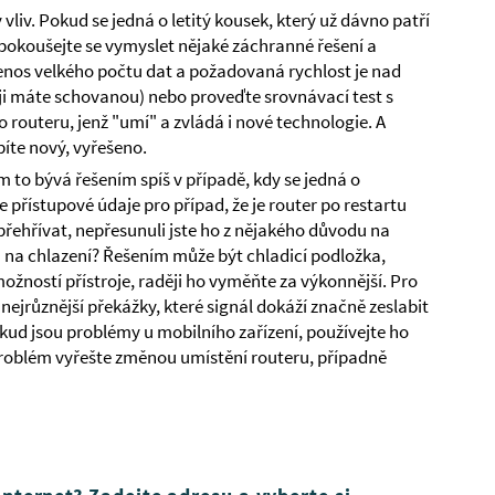
vliv. Pokud se jedná o letitý kousek, který už dávno patří
pokoušejte se vymyslet nějaké záchranné řešení a
přenos velkého počtu dat a požadovaná rychlost je nad
 ji máte schovanou) nebo proveďte srovnávací test s
routeru, jenž "umí" a zvládá i nové technologie. A
píte nový, vyřešeno.
m to bývá řešením spíš v případě, kdy se jedná o
 přístupové údaje pro případ, že je router po restartu
řehřívat, nepřesunuli jste ho z nějakého důvodu na
 na chlazení? Řešením může být chladicí podložka,
žností přístroje, raději ho vyměňte za výkonnější. Pro
ejrůznější překážky, které signál dokáží značně zeslabit
Pokud jsou problémy u mobilního zařízení, používejte ho
 problém vyřešte změnou umístění routeru, případně