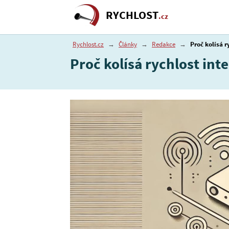
RYCHLOST
.cz
Rychlost.cz
→
Články
→
Redakce
→
Proč kolísá r
Proč kolísá rychlost int