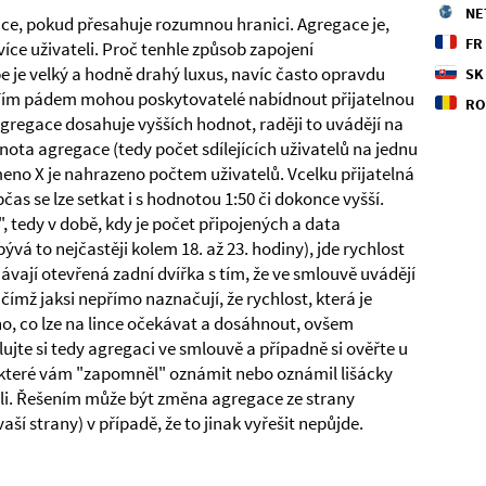
NE
ace, pokud přesahuje rozumnou hranici. Agregace je,
FR
více uživateli. Proč tenhle způsob zapojení
be je velký a hodně drahý luxus, navíc často opravdu
SK
 Tím pádem mohou poskytovatelé nabídnout přijatelnou
RO
regace dosahuje vyšších hodnot, raději to uvádějí na
ta agregace (tedy počet sdílejících uživatelů na jednu
meno X je nahrazeno počtem uživatelů. Vcelku přijatelná
as se lze setkat i s hodnotou 1:50 či dokonce vyšší.
, tedy v době, kdy je počet připojených a data
(bývá to nejčastěji kolem 18. až 23. hodiny), jde rychlost
ávají otevřená zadní dvířka s tím, že ve smlouvě uvádějí
čímž jaksi nepřímo naznačují, že rychlost, která je
, co lze na lince očekávat a dosáhnout, ovšem
lujte si tedy agregaci ve smlouvě a případně si ověřte u
 které vám "zapomněl" oznámit nebo oznámil lišácky
vali. Řešením může být změna agregace ze strany
í strany) v případě, že to jinak vyřešit nepůjde.