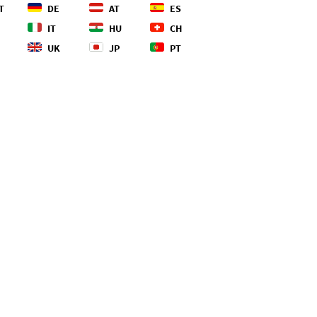
T
DE
AT
ES
IT
HU
CH
UK
JP
PT