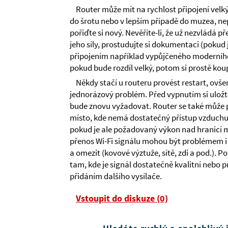
Router může mít na rychlost připojení velký 
do šrotu nebo v lepším případě do muzea, ne
pořiďte si nový. Nevěříte-li, že už nezvládá 
jeho síly, prostudujte si dokumentaci (pokud
připojením například vypůjčeného moderního 
pokud bude rozdíl velký, potom si prostě kou
Někdy stačí u routeru provést restart, ovše
jednorázový problém. Před vypnutím si uložte
bude znovu vyžadovat. Router se také může p
místo, kde nemá dostatečný přístup vzduchu
pokud je ale požadovaný výkon nad hranicí mo
přenos Wi-Fi signálu mohou být problémem i n
a omezit (kovové výztuže, sítě, zdi a pod.). 
tam, kde je signál dostatečně kvalitní nebo
přidáním dalšího vysílače.
Vstoupit do diskuze (0)