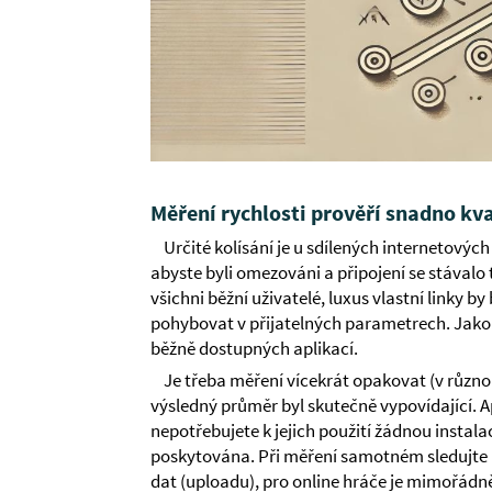
Měření rychlosti prověří snadno kv
Určité kolísání je u sdílených internetovýc
abyste byli omezováni a připojení se stávalo
všichni běžní uživatelé, luxus vlastní linky 
pohybovat v přijatelných parametrech. Jako 
běžně dostupných aplikací.
Je třeba měření vícekrát opakovat (v různou
výsledný průměr byl skutečně vypovídající. A
nepotřebujete k jejich použití žádnou instalac
poskytována. Při měření samotném sledujte n
dat (uploadu), pro online hráče je mimořádně