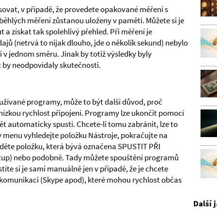
ovat, v případě, že provedete opakované měření s
běhlých měření zůstanou uloženy v paměti. Můžete si je
a získat tak spolehlivý přehled. Při měření je
ajů (netrvá to nijak dlouho, jde o několik sekund) nebylo
i v jednom směru. Jinak by totiž výsledky byly
t by neodpovídaly skutečnosti.
žívané programy, může to být další důvod, proč
nízkou rychlost připojení. Programy lze ukončit pomocí
t automaticky spustí. Chcete-li tomu zabránit, lze to
v menu vyhledejte položku Nástroje, pokračujte na
děte položku, která bývá označena SPUSTIT PŘI
up) nebo podobně. Tady můžete spouštění programů
íte si je sami manuálně jen v případě, že je chcete
 komunikaci (Skype apod), které mohou rychlost občas
Další 