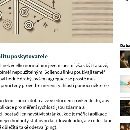
Dalš
alitu poskytovatele
h linek vcelku normálním jevem, nesmí však být takové,
 téměř nepoužitelným. Sdílenou linku používají téměř
by byl hodně drahý, ovšem agregace se prostě musí
první tedy proveďte měření rychlosti pomocí některé z
 denní i noční dobu a ve všední den i o víkendech), aby
plikace pro měření rychlosti jsou zdarma a
i, postačí jen navštívit stránku, kde je měřící aplikace
ejen hodnoty stahovní dat (downloadu), ale i odesílání
 důležitá také odezva (ping).