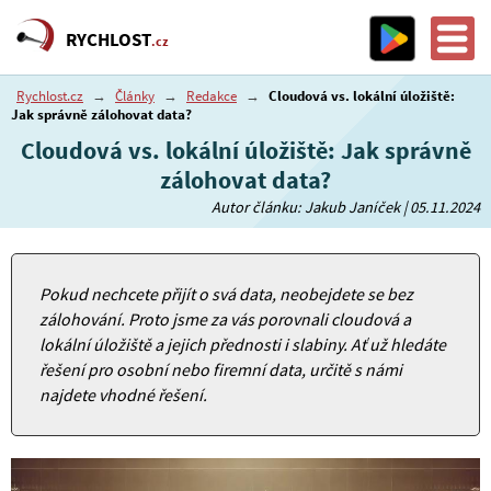
RYCHLOST
.cz
Rychlost.cz
→
Články
→
Redakce
→
Cloudová vs. lokální úložiště:
Jak správně zálohovat data?
Cloudová vs. lokální úložiště: Jak správně
zálohovat data?
Autor článku: Jakub Janíček | 05.11.2024
Pokud nechcete přijít o svá data, neobejdete se bez
zálohování. Proto jsme za vás porovnali cloudová a
lokální úložiště a jejich přednosti i slabiny. Ať už hledáte
řešení pro osobní nebo firemní data, určitě s námi
najdete vhodné řešení.