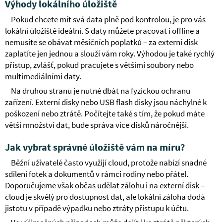
Výhody lokálního úložiště
Pokud chcete mít svá data plně pod kontrolou, je pro vás
lokální úložiště ideální. S daty můžete pracovat i offline a
nemusíte se obávat měsíčních poplatků – za externí disk
zaplatíte jen jednou a slouží vám roky. Výhodou je také rychlý
přístup, zvlášť, pokud pracujete s většími soubory nebo
multimediálními daty.
Na druhou stranu je nutné dbát na fyzickou ochranu
zařízení. Externí disky nebo USB flash disky jsou náchylné k
poškození nebo ztrátě. Počítejte také s tím, že pokud máte
větší množství dat, bude správa více disků náročnější.
Jak vybrat správné úložiště vám na míru?
Běžní uživatelé často využijí cloud, protože nabízí snadné
sdílení fotek a dokumentů v rámci rodiny nebo přátel.
Doporučujeme však občas udělat zálohu i na externí disk –
cloud je skvělý pro dostupnost dat, ale lokální záloha dodá
jistotu v případě výpadku nebo ztráty přístupu k účtu.