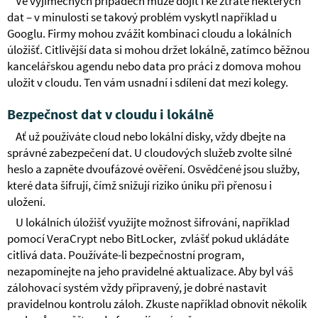
Ve výjimečných případech může dojít i ke ztrátě některých
dat – v minulosti se takový problém vyskytl například u
Googlu. Firmy mohou zvážit kombinaci cloudu a lokálních
úložišť. Citlivější data si mohou držet lokálně, zatímco běžnou
kancelářskou agendu nebo data pro práci z domova mohou
uložit v cloudu. Ten vám usnadní i sdílení dat mezi kolegy.
Bezpečnost dat v cloudu i lokálně
Ať už používáte cloud nebo lokální disky, vždy dbejte na
správné zabezpečení dat. U cloudových služeb zvolte silné
heslo a zapněte dvoufázové ověření. Osvědčené jsou služby,
které data šifrují, čímž snižují riziko úniku při přenosu i
uložení.
U lokálních úložišť využijte možnost šifrování, například
pomocí VeraCrypt nebo BitLocker, zvlášť pokud ukládáte
citlivá data. Používáte-li bezpečnostní program,
nezapomínejte na jeho pravidelné aktualizace. Aby byl váš
zálohovací systém vždy připravený, je dobré nastavit
pravidelnou kontrolu záloh. Zkuste například obnovit několik