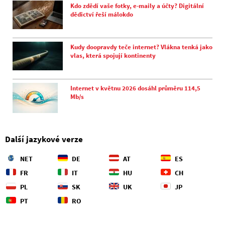
Kdo zdědí vaše fotky, e-maily a účty? Digitální
dědictví řeší málokdo
Kudy doopravdy teče internet? Vlákna tenká jako
vlas, která spojují kontinenty
Internet v květnu 2026 dosáhl průměru 114,5
Mb/s
Další jazykové verze
NET
DE
AT
ES
FR
IT
HU
CH
PL
SK
UK
JP
PT
RO