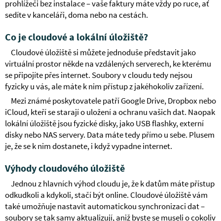
prohlížeči bez instalace – vaše faktury máte vždy po ruce, ať
sedíte v kanceláři, doma nebo na cestách.
Co je cloudové a lokální úložiště?
Cloudové úložiště si můžete jednoduše představit jako
virtuální prostor někde na vzdálených serverech, ke kterému
se připojíte přes internet. Soubory v cloudu tedy nejsou
fyzicky u vás, ale máte k nim přístup z jakéhokoliv zařízení.
Mezi známé poskytovatele patří Google Drive, Dropbox nebo
iCloud, kteří se starají o uložení a ochranu vašich dat. Naopak
lokální úložiště jsou fyzické disky, jako USB flashky, externí
disky nebo NAS servery. Data máte tedy přímo u sebe. Plusem
je, že se k nim dostanete, i když vypadne internet.
Výhody cloudového úložiště
Jednou z hlavních výhod cloudu je, že k datům máte přístup
odkudkoli a kdykoli, stačí být online. Cloudové úložiště vám
také umožňuje nastavit automatickou synchronizaci dat –
soubory se tak samy aktualizují, aniž byste se museli o cokoliv