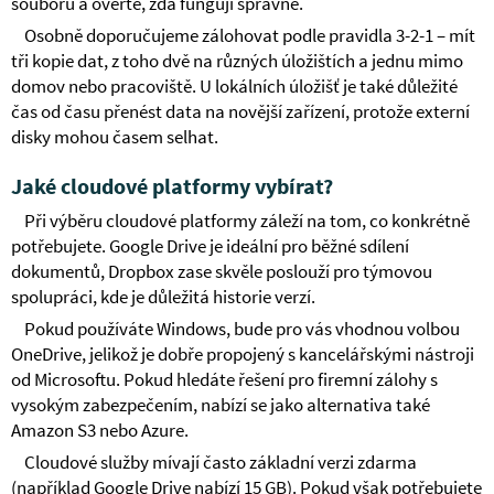
souborů a ověřte, zda fungují správně.
Osobně doporučujeme zálohovat podle pravidla 3-2-1 – mít
tři kopie dat, z toho dvě na různých úložištích a jednu mimo
domov nebo pracoviště. U lokálních úložišť je také důležité
čas od času přenést data na novější zařízení, protože externí
disky mohou časem selhat.
Jaké cloudové platformy vybírat?
Při výběru cloudové platformy záleží na tom, co konkrétně
potřebujete. Google Drive je ideální pro běžné sdílení
dokumentů, Dropbox zase skvěle poslouží pro týmovou
spolupráci, kde je důležitá historie verzí.
Pokud používáte Windows, bude pro vás vhodnou volbou
OneDrive, jelikož je dobře propojený s kancelářskými nástroji
od Microsoftu. Pokud hledáte řešení pro firemní zálohy s
vysokým zabezpečením, nabízí se jako alternativa také
Amazon S3 nebo Azure.
Cloudové služby mívají často základní verzi zdarma
(například Google Drive nabízí 15 GB). Pokud však potřebujete