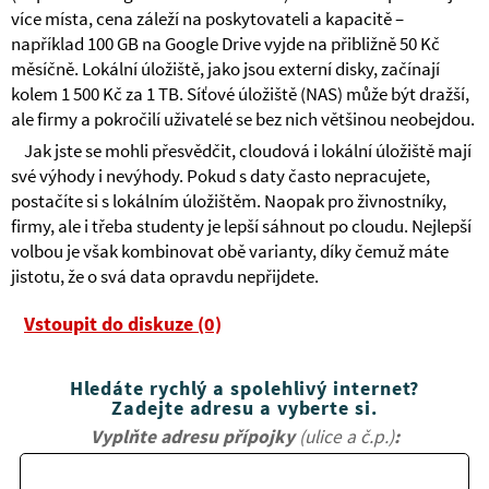
více místa, cena záleží na poskytovateli a kapacitě –
například 100 GB na Google Drive vyjde na přibližně 50 Kč
měsíčně. Lokální úložiště, jako jsou externí disky, začínají
kolem 1 500 Kč za 1 TB. Síťové úložiště (NAS) může být dražší,
ale firmy a pokročilí uživatelé se bez nich většinou neobejdou.
Jak jste se mohli přesvědčit, cloudová i lokální úložiště mají
své výhody i nevýhody. Pokud s daty často nepracujete,
postačíte si s lokálním úložištěm. Naopak pro živnostníky,
firmy, ale i třeba studenty je lepší sáhnout po cloudu. Nejlepší
volbou je však kombinovat obě varianty, díky čemuž máte
jistotu, že o svá data opravdu nepřijdete.
Vstoupit do diskuze (0)
Hledáte rychlý a spolehlivý internet?
Zadejte adresu a vyberte si.
Vyplňte adresu přípojky
(ulice a č.p.)
: