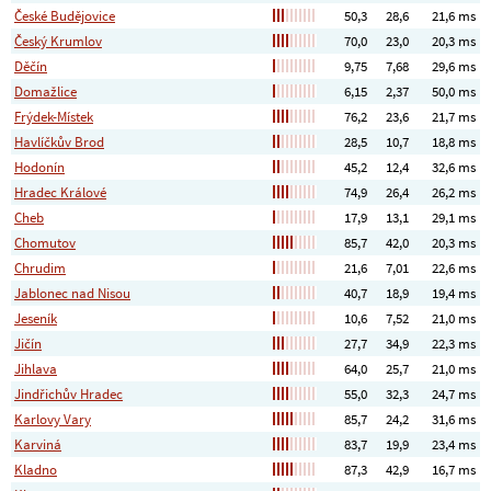
České Budějovice
50,3
28,6
21,6 ms
Český Krumlov
70,0
23,0
20,3 ms
Děčín
9,75
7,68
29,6 ms
Domažlice
6,15
2,37
50,0 ms
Frýdek-Místek
76,2
23,6
21,7 ms
Havlíčkův Brod
28,5
10,7
18,8 ms
Hodonín
45,2
12,4
32,6 ms
Hradec Králové
74,9
26,4
26,2 ms
Cheb
17,9
13,1
29,1 ms
Chomutov
85,7
42,0
20,3 ms
Chrudim
21,6
7,01
22,6 ms
Jablonec nad Nisou
40,7
18,9
19,4 ms
Jeseník
10,6
7,52
21,0 ms
Jičín
27,7
34,9
22,3 ms
Jihlava
64,0
25,7
21,0 ms
Jindřichův Hradec
55,0
32,3
24,7 ms
Karlovy Vary
85,7
24,2
31,6 ms
Karviná
83,7
19,9
23,4 ms
Kladno
87,3
42,9
16,7 ms