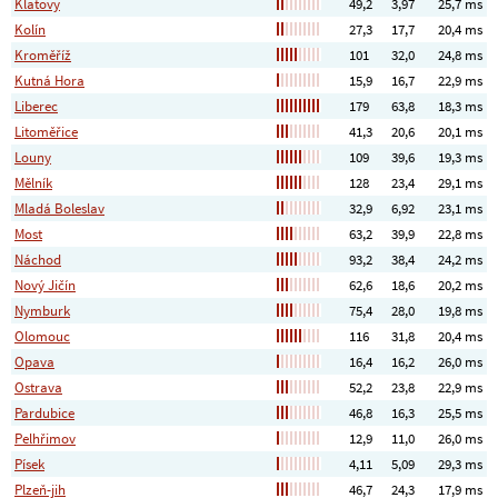
Klatovy
49,2
3,97
25,7 ms
Kolín
27,3
17,7
20,4 ms
Kroměříž
101
32,0
24,8 ms
Kutná Hora
15,9
16,7
22,9 ms
Liberec
179
63,8
18,3 ms
Litoměřice
41,3
20,6
20,1 ms
Louny
109
39,6
19,3 ms
Mělník
128
23,4
29,1 ms
Mladá Boleslav
32,9
6,92
23,1 ms
Most
63,2
39,9
22,8 ms
Náchod
93,2
38,4
24,2 ms
Nový Jičín
62,6
18,6
20,2 ms
Nymburk
75,4
28,0
19,8 ms
Olomouc
116
31,8
20,4 ms
Opava
16,4
16,2
26,0 ms
Ostrava
52,2
23,8
22,9 ms
Pardubice
46,8
16,3
25,5 ms
Pelhřimov
12,9
11,0
26,0 ms
Písek
4,11
5,09
29,3 ms
Plzeň-jih
46,7
24,3
17,9 ms