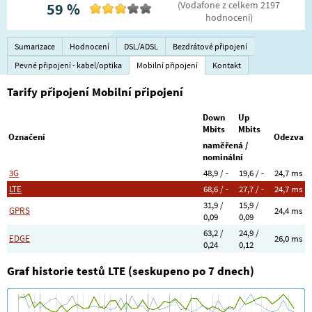
(
Vodafone
z celkem
2197
59
%
hodnocení
)
Sumarizace
Hodnocení
DSL/ADSL
Bezdrátové připojení
Pevné připojení - kabel/optika
Mobilní připojení
Kontakt
Tarify připojení Mobilní připojení
Down
Up
Mbits
Mbits
Označení
Odezva
naměřená /
nominální
3G
48,9 / -
19,6 / -
24,7 ms
LTE
68,6 / -
27,7 / -
24,7 ms
31,9 /
15,9 /
GPRS
24,4 ms
0,09
0,09
63,2 /
24,9 /
EDGE
26,0 ms
0,24
0,12
Graf historie testů LTE (seskupeno po 7 dnech)