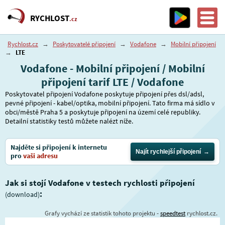
RYCHLOST
.cz
Rychlost.cz
→
Poskytovatelé připojení
→
Vodafone
→
Mobilní připojení
→
LTE
Vodafone - Mobilní připojení / Mobilní
připojení tarif LTE / Vodafone
Poskytovatel připojení Vodafone poskytuje připojení přes dsl/adsl,
pevné připojení - kabel/optika, mobilní připojení. Tato firma má sídlo v
obci/městě Praha 5 a poskytuje připojení na území celé republiky.
Detailní statistiky testů můžete nalézt níže.
Najděte si připojení k internetu
Najít rychlejší připojení
pro
vaši adresu
Jak si stojí Vodafone v testech rychlosti připojení
:
(download)
Grafy vychází ze statistik tohoto projektu -
speedtest
rychlost.cz.