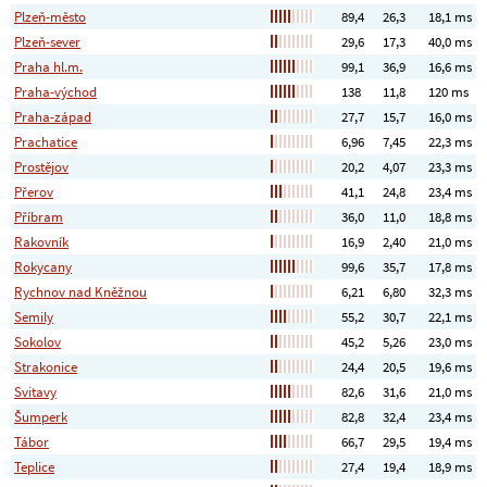
Plzeň-město
89,4
26,3
18,1 ms
Plzeň-sever
29,6
17,3
40,0 ms
Praha hl.m.
99,1
36,9
16,6 ms
Praha-východ
138
11,8
120 ms
Praha-západ
27,7
15,7
16,0 ms
Prachatice
6,96
7,45
22,3 ms
Prostějov
20,2
4,07
23,3 ms
Přerov
41,1
24,8
23,4 ms
Příbram
36,0
11,0
18,8 ms
Rakovník
16,9
2,40
21,0 ms
Rokycany
99,6
35,7
17,8 ms
Rychnov nad Kněžnou
6,21
6,80
32,3 ms
Semily
55,2
30,7
22,1 ms
Sokolov
45,2
5,26
23,0 ms
Strakonice
24,4
20,5
19,6 ms
Svitavy
82,6
31,6
21,0 ms
Šumperk
82,8
32,4
23,4 ms
Tábor
66,7
29,5
19,4 ms
Teplice
27,4
19,4
18,9 ms