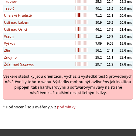
Trutnov
25,3
22,4
28,3 ms
Třebíč
40,1
13,2
20,9 ms
Uherské Hradiště
71,2
22,1
20,6 ms
Ústí nad Labem
30,9
26,2
20,8 ms
Ústí nad Orlicí
46,1
17,8
21,4 ms
Vsetín
51,9
16,7
29,0 ms
Vyškov
7,09
9,03
18,8 ms
Zlín
56,1
24,1
23,6 ms
Znojmo
25,2
11,1
22,4 ms
Žďár nad Sázavou
29,7
11,9
17,8 ms
Veškeré statistiky jsou orientační, vychází z výsledků testů provedených
návštěvníky tohoto webu. Výsledky mohou být ovlivněny jak kvalitou
připojení tak i hardwarovými a softwarovými vlivy na straně
návštěvníka či dalšími nezjistitelnými vlivy.
* Hodnocení jsou ověřeny, viz
podmínky
.