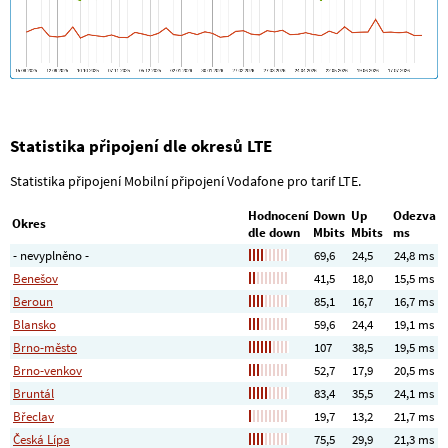
Statistika připojení dle okresů LTE
Statistika připojení Mobilní připojení Vodafone pro tarif LTE.
Hodnocení
Down
Up
Odezva
Okres
dle down
Mbits
Mbits
ms
- nevyplněno -
69,6
24,5
24,8 ms
Benešov
41,5
18,0
15,5 ms
Beroun
85,1
16,7
16,7 ms
Blansko
59,6
24,4
19,1 ms
Brno-město
107
38,5
19,5 ms
Brno-venkov
52,7
17,9
20,5 ms
Bruntál
83,4
35,5
24,1 ms
Břeclav
19,7
13,2
21,7 ms
Česká Lípa
75,5
29,9
21,3 ms