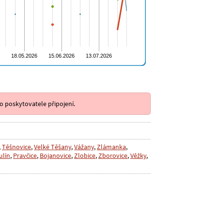
o poskytovatele připojení.
,
Těšnovice
,
Velké Těšany
,
Vážany
,
Zlámanka
,
ulín
,
Pravčice
,
Bojanovice
,
Zlobice
,
Zborovice
,
Věžky
,