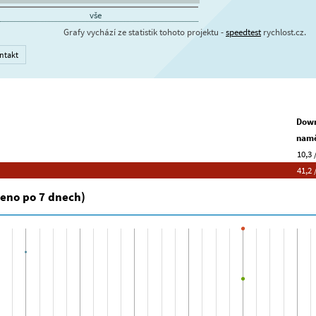
vše
Grafy vychází ze statistik tohoto projektu -
speedtest
rychlost.cz.
ntakt
Down
namě
10,3 /
41,2 /
peno po 7 dnech)