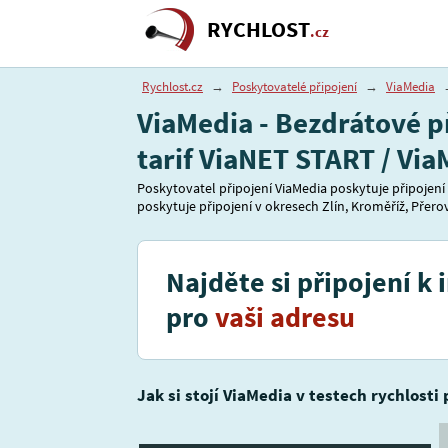
RYCHLOST
.cz
Rychlost.cz
→
Poskytovatelé připojení
→
ViaMedia
ViaMedia - Bezdrátové p
tarif ViaNET START / Vi
Poskytovatel připojení ViaMedia poskytuje připojení
poskytuje připojení v okresech Zlín, Kroměříž, Přerov.
Najděte si připojení k 
pro
vaši adresu
Jak si stojí ViaMedia v testech rychlosti