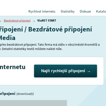
Rychlost internetu
Statistiky
Diskuze
Katalo
→
Bezdrátové připojení
→
ViaNET START
řipojení / Bezdrátové připojení
aMedia
 přes bezdrátové připojení. Tato firma má sídlo v obci/městě Kroměříž a
 Detailní statistiky testů můžete nalézt níže.
internetu
Najít rychlejší připojení
 připojení
:
(download)