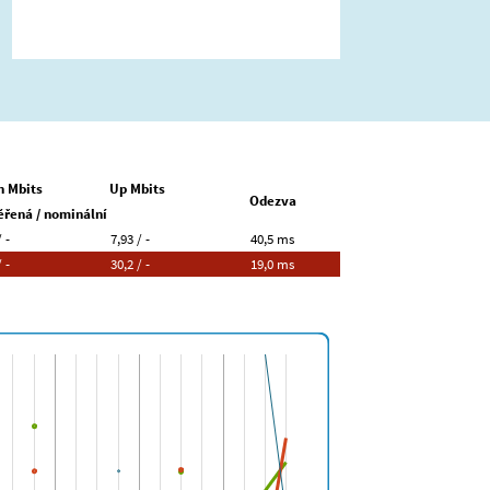
 Mbits
Up Mbits
Odezva
řená / nominální
 -
7,93 / -
40,5 ms
 -
30,2 / -
19,0 ms