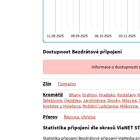
Dostupnost Bezdrátové připojení
Informace o dustupnosti s
Zlín
Tlumačov
Kroměříž
Bílany
,
Drahlov
,
Hradisko
,
Kostelany
,
K
Šelešovice
,
Újezdsko
,
Jarohněvice
,
Divoky
,
Milovice
,
Kostelec u Holešova
,
Roštění
,
Ludslavice
,
Míškovice
,
Přerov
Říkovice
,
Uhřičice
Statistika připojení dle okresů ViaNET S
Statistika připojení Bezdrátové připojení ViaMedia pr