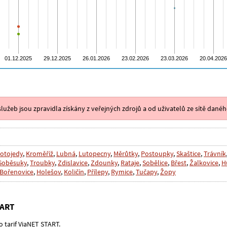
lužeb jsou zpravidla získány z veřejných zdrojů a od uživatelů ze sítě danéh
otojedy
,
Kroměříž
,
Lubná
,
Lutopecny
,
Měrůtky
,
Postoupky
,
Skaštice
,
Trávník
Soběsuky
,
Troubky
,
Zdislavice
,
Zdounky
,
Rataje
,
Sobělice
,
Břest
,
Žalkovice
,
H
Bořenovice
,
Holešov
,
Količín
,
Přílepy
,
Rymice
,
Tučapy
,
Žopy
TART
o tarif ViaNET START.