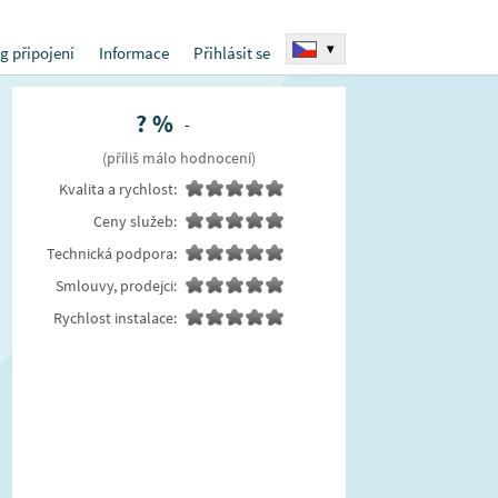
▾
g připojení
Informace
Přihlásit se
?
%
-
(příliš málo hodnocení)
Kvalita a rychlost:
Ceny služeb:
Technická podpora:
Smlouvy, prodejci:
Rychlost instalace: