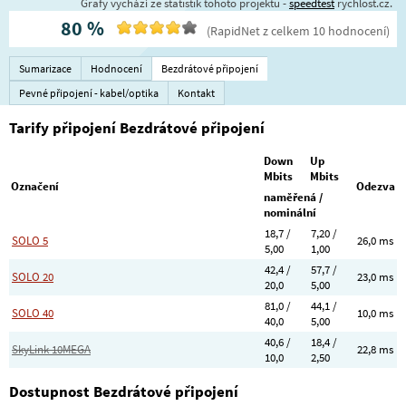
Grafy vychází ze statistik tohoto projektu -
speedtest
rychlost.cz.
80
%
(
RapidNet
z celkem
10
hodnocení
)
Sumarizace
Hodnocení
Bezdrátové připojení
Pevné připojení - kabel/optika
Kontakt
Tarify připojení Bezdrátové připojení
Down
Up
Mbits
Mbits
Označení
Odezva
naměřená /
nominální
18,7 /
7,20 /
SOLO 5
26,0 ms
5,00
1,00
42,4 /
57,7 /
SOLO 20
23,0 ms
20,0
5,00
81,0 /
44,1 /
SOLO 40
10,0 ms
40,0
5,00
40,6 /
18,4 /
SkyLink 10MEGA
22,8 ms
10,0
2,50
Dostupnost Bezdrátové připojení