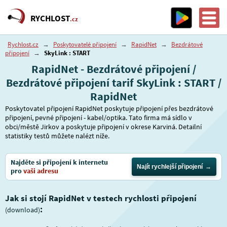
RYCHLOST
.cz
Rychlost.cz
→
Poskytovatelé připojení
→
RapidNet
→
Bezdrátové
připojení
→
SkyLink : START
RapidNet - Bezdrátové připojení /
Bezdrátové připojení tarif SkyLink : START /
RapidNet
Poskytovatel připojení RapidNet poskytuje připojení přes bezdrátové
připojení, pevné připojení - kabel/optika. Tato firma má sídlo v
obci/městě Jirkov a poskytuje připojení v okrese Karviná. Detailní
statistiky testů můžete nalézt níže.
Najděte si připojení k internetu
Najít rychlejší připojení
pro
vaši adresu
Jak si stojí RapidNet v testech rychlosti připojení
:
(download)