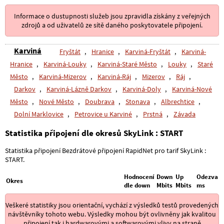
Informace o dustupnosti služeb jsou zpravidla získány z veřejných
zdrojů a od uživatelů ze sítě daného poskytovatele připojení.
Karviná
Fryštát
,
Hranice
,
Karviná-Fryštát
,
Karviná-
Hranice
,
Karviná-Louky
,
Karviná-Staré Město
,
Louky
,
Staré
Město
,
Karviná-Mizerov
,
Karviná-Ráj
,
Mizerov
,
Ráj
,
Darkov
,
Karviná-Lázně Darkov
,
Karviná-Doly
,
Karviná-Nové
Město
,
Nové Město
,
Doubrava
,
Stonava
,
Albrechtice
,
Dolní Marklovice
,
Petrovice u Karviné
,
Prstná
,
Závada
Statistika připojení dle okresů SkyLink : START
Statistika připojení Bezdrátové připojení RapidNet pro tarif SkyLink :
START.
Hodnocení
Down
Up
Odezva
Okres
dle down
Mbits
Mbits
ms
Veškeré statistiky jsou orientační, vychází z výsledků testů provedených
návštěvníky tohoto webu. Výsledky mohou být ovlivněny jak kvalitou
připojení tak i hardwarovými a softwarovými vlivy na straně