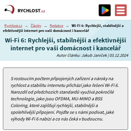
RYCHLOST
.cz
Rychlost.cz
→
Články
→
Redakce
→
Wi-Fi 6: Rychlejší, stabilnější a
efektivnější internet pro vaši domácnost i kancelář
Wi-Fi 6: Rychlejší, stabilnější a efektivnější
internet pro vaši domácnost i kancelář
Autor článku: Jakub Janíček | 03.12.2024
S rostoucím počtem připojených zařízení a nároky na
rychlost a stabilitu internetu přichází jako řešení Wi-Fi 6.
Narozdíl od předchozích standardů využívá pokročilé
technologie, jako jsou OFDMA, MU-MIMO a BSS
Coloring, které zajišťují rychlejší, stabilnější a
spolehlivější připojení. Pojďte se s námi podívat, jaké
výhody Wi-Fi 6 nabízí a co nás čeká v budoucnu.