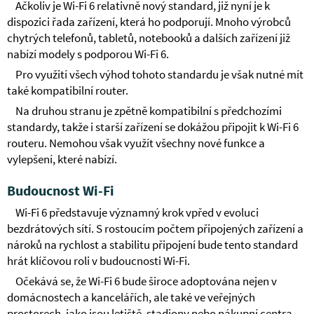
Ačkoliv je Wi-Fi 6 relativně nový standard, již nyní je k
dispozici řada zařízení, která ho podporují. Mnoho výrobců
chytrých telefonů, tabletů, notebooků a dalších zařízení již
nabízí modely s podporou Wi-Fi 6.
Pro využití všech výhod tohoto standardu je však nutné mít
také kompatibilní router.
Na druhou stranu je zpětně kompatibilní s předchozími
standardy, takže i starší zařízení se dokážou připojit k Wi-Fi 6
routeru. Nemohou však využít všechny nové funkce a
vylepšení, které nabízí.
Budoucnost Wi-Fi
Wi-Fi 6 představuje významný krok vpřed v evoluci
bezdrátových sítí. S rostoucím počtem připojených zařízení a
nároků na rychlost a stabilitu připojení bude tento standard
hrát klíčovou roli v budoucnosti Wi-Fi.
Očekává se, že Wi-Fi 6 bude široce adoptována nejen v
domácnostech a kancelářích, ale také ve veřejných
prostorech, jako jsou letiště, stadiony nebo nákupní centra.