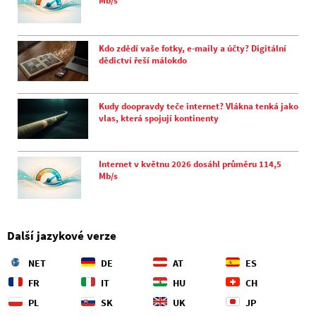
Mb/s
Kdo zdědí vaše fotky, e-maily a účty? Digitální
dědictví řeší málokdo
Kudy doopravdy teče internet? Vlákna tenká jako
vlas, která spojují kontinenty
Internet v květnu 2026 dosáhl průměru 114,5
Mb/s
Další jazykové verze
NET
DE
AT
ES
FR
IT
HU
CH
PL
SK
UK
JP