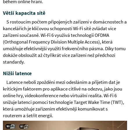
během online hraní.
Větší kapacita sítě
S rostoucím počtem připojených zařízení v domácnostech a
kancelářích je klíčovou schopností Wi-Fi sítě zvládat více
zařízení současně. Wi-Fi 6 využívá technologii OFDMA
(Orthogonal Frequency Division Multiple Access), která
umožňuje efektivnější využití frekvenčního pásma. Díky tomu
dokáže obsloužit až čtyřikrát více zařízení než předchozí
standardy.
Nižší latence
Latence neboli zpoždění mezi odesláním a přijetím dat je
kritickým faktorem pro aplikace citlivé na odezvu, jako jsou
online hry, videokonference nebo virtuální realita. Wi-Fi 6
snižuje latenci pomocí technologie Target Wake Time (TWT),
která umožňuje zařízením efektivněji komunikovat s
routerem a šetřit energii.