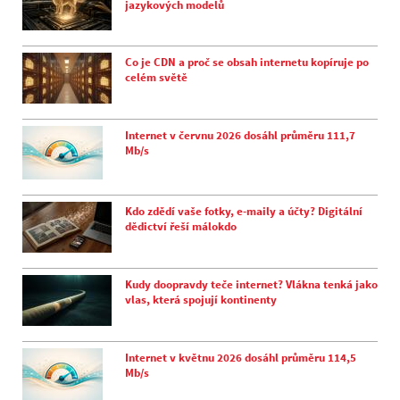
jazykových modelů
Co je CDN a proč se obsah internetu kopíruje po
celém světě
Internet v červnu 2026 dosáhl průměru 111,7
Mb/s
Kdo zdědí vaše fotky, e-maily a účty? Digitální
dědictví řeší málokdo
Kudy doopravdy teče internet? Vlákna tenká jako
vlas, která spojují kontinenty
Internet v květnu 2026 dosáhl průměru 114,5
Mb/s