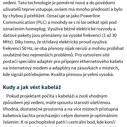
vedení. Tato technologie je poměrně nová a do povědomí
uživatelů teprve vstupuje, ovšem má mnoho předností a bylo
by chybou ji přehlížet. Označuje se jako Powerline
Communication (PLC) a mnohdy se s ní lze setkat spíš pod
označením homeplug. Využívá běžné elektrické rozvody a
datové pakety jsou přenášeny na vysoké frekvenci (1 až 30
MHz). Díky tomu, že střídavý elektrický proud využívá
frekvenci 50 Hz, se oba přenosy nijak neruší a mohou probíhat
souběžně bez nejmenších problémů. Pro vytvoření sítě
postačí speciální adaptér pro připojení ethernetového kabelu
na internetový modem a adaptéry na zásuvkách v místech,
kde signál potřebujeme. Kvalita přenosu je velmi vysoká.
Kudy a jak vést kabeláž
Pokud projektant počítá s kabeláží a zvolí vhodným
způsobem její vedení, máte spoustu starostí ušetřenou.
Vhodná, dostatečně prostorná a na více místech přístupná
kabelová šachta procházející celým domem je optimálním
řešením. K ní pochopitelně patří i centrální bod, kde končí