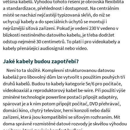
většina kabelů. Výhodou tohoto řešení je obrovská flexibilita
a standardizace, přehlednost i dostupnost. Na centrálním
místě se nachází nejčastěji typizovaná skříň, do níž se
uchycují kabely a do speciálních úchytů se montují i
nejrůznější síťová zařízení. Pokud je vedení 230 V vedeno v
blízkosti nestíněného datového kabelu, je třeba dodržet
odstup nejméně 30 centimetrů. To platí i pro videokabely a
kabely přenášející audiosignál nebo video.
Jaké kabely budou zapotřebí?
Není to ta složité. Komplexní strukturovanou datovou
kabeláž pro libovolný dům lze vytvořit s použitím pouhých tří
druhů kabelů. Budou to kabely kategorie 5e/6 pro počítače,
videokoaxiál a reproduktorový kabel be-wire. Při použití výše
zmíněné technologie powerline postačí připojit adaptéry,
spárovat je a k nim potom připojit počítač, DVD přehrávač,
domácí kino, chytrý televizor, herní konzoli nebo další
zařízení, která jsou kompatibilní se síťovým rozhraním. Mít
doma správně rozmístěné datové rozvody je skvělou výhodou