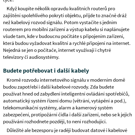
Když koupíte několik opravdu kvalitních routerů pro
zajištění spolehlivého pokrytí objektu, přijde to značně dráž
než kabelový rozvod signálu. Potom vystačíte s jedním
routerem pro mobilní zařízení a výstup kabelu si naplánujete
všude tam, kde v budoucnu počítáte s připojením zařízení,
která budou vyžadovat kvalitní a rychlé připojení na internet.
Nejedná se jen o počítače, internet využívají i chytré
televizory či audiosystémy.
Budete potřebovat i další kabely
Kromě rozvodu internetového signálu v moderním domě
budou zapotřebí i další kabelové rozvody. Zda budete
používat hned od zabydlení inteligentní ovládání spotřebičů,
automatický systém řízení domu (větrání, vytápění a pod.),
telekomunikační systémy, alarm a kamerový systém
zabezpečení, protipožární čidla i další zařízení, nebo se k jejich
používání rozhodnete později, to není rozhodující.
Důležité ale bezesporu je raději budovat datové i kabelové