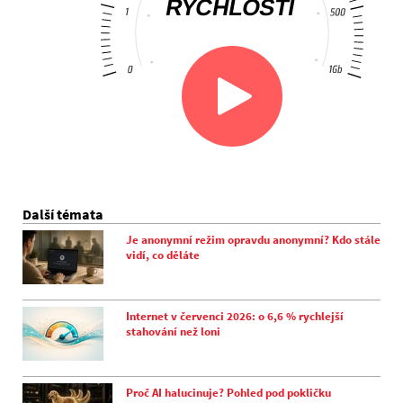
Další témata
Je anonymní režim opravdu anonymní? Kdo stále
vidí, co děláte
Internet v červenci 2026: o 6,6 % rychlejší
stahování než loni
Proč AI halucinuje? Pohled pod pokličku