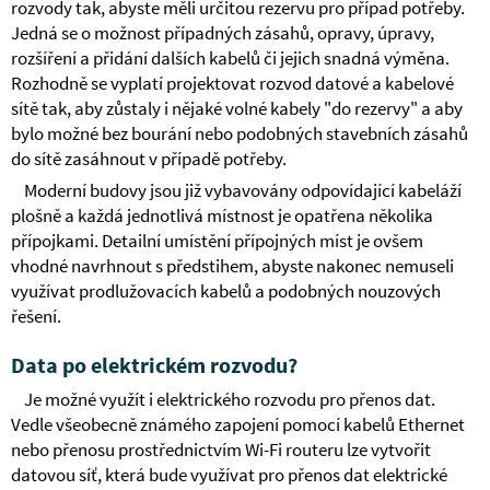
rozvody tak, abyste měli určitou rezervu pro případ potřeby.
Jedná se o možnost případných zásahů, opravy, úpravy,
rozšíření a přidání dalších kabelů či jejich snadná výměna.
Rozhodně se vyplatí projektovat rozvod datové a kabelové
sítě tak, aby zůstaly i nějaké volné kabely "do rezervy" a aby
bylo možné bez bourání nebo podobných stavebních zásahů
do sítě zasáhnout v případě potřeby.
Moderní budovy jsou již vybavovány odpovídající kabeláží
plošně a každá jednotlivá místnost je opatřena několika
přípojkami. Detailní umístění přípojných míst je ovšem
vhodné navrhnout s předstihem, abyste nakonec nemuseli
využívat prodlužovacích kabelů a podobných nouzových
řešení.
Data po elektrickém rozvodu?
Je možné využít i elektrického rozvodu pro přenos dat.
Vedle všeobecně známého zapojení pomocí kabelů Ethernet
nebo přenosu prostřednictvím Wi-Fi routeru lze vytvořit
datovou síť, která bude využívat pro přenos dat elektrické