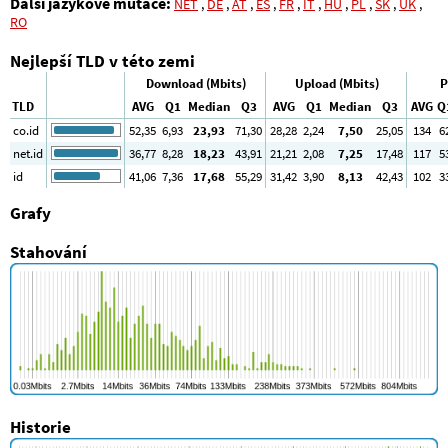
Další jazykové mutace:
NET
,
DE
,
AT
,
ES
,
FR
,
IT
,
HU
,
PL
,
SK
,
UK
,
RO
Nejlepší TLD v této zemi
Download (Mbits)
Upload (Mbits)
P
TLD
AVG
Q1
Median
Q3
AVG
Q1
Median
Q3
AVG
Q
co.id
52
,35
6
,93
23
,93
71
,30
28
,28
2
,24
7
,50
25
,05
134
6
net.id
36
,77
8
,28
18
,23
43
,91
21
,21
2
,08
7
,25
17
,48
117
5
id
41
,06
7
,36
17
,68
55
,29
31
,42
3
,90
8
,13
42
,43
102
3
Grafy
Stahování
Historie