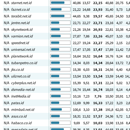
N/A
starnet.net.id
40
,86
13
,57
22
,15
40
,88
20
,75
5
,
N/A
faznet.co.id
21
,22
14
,68
23
,93
31
,40
5
,73
1
,
N/A
terabit.net.id
44
,65
9
,38
19
,57
45
,65
24
,50
3
,
N/A
jentre.net.id
22
,71
22
,27
22
,71
23
,16
4
,37
4
,
N/A
skynetwork.id
21
,26
19
,54
20
,93
22
,81
10
,38
4
,
N/A
varnion.net.id
27
,87
7
,86
22
,16
45
,07
3
,10
0
,
N/A
speednet.id
22
,27
19
,24
22
,27
25
,29
2
,15
2
,
N/A
universal.net.id
17
,47
17
,05
17
,47
17
,89
11
,42
7
,
N/A
planetwork.id
16
,64
16
,52
16
,64
16
,76
9
,24
8
,
N/A
tubanpetro.co.id
14
,34
8
,03
14
,34
20
,64
13
,72
7
,
N/A
jks.co.id
15
,38
6
,03
18
,31
24
,56
6
,40
4
,
N/A
uliznet.co.id
13
,54
13
,50
13
,54
13
,59
14
,40
14
,
N/A
cyberplus.net.id
15
,39
9
,51
17
,31
22
,24
5
,02
3
,
N/A
dsmedia-net.id
16
,74
15
,44
16
,74
18
,03
6
,14
4
,
N/A
InetMedia.id
10
,16
7
,23
7
,76
10
,50
20
,91
1
,
N/A
patas.id
12
,69
9
,99
16
,33
17
,22
3
,23
2
,
N/A
mtmbali.net.id
100
,6
3
,10
17
,38
191
,8
62
,05
0
,
N/A
asus.co.id
18
,31
11
,52
17
,57
24
,36
5
,72
1
,
N/A
habaco.co.id
9
,69
5
,57
10
,03
13
,98
13
,16
8
,
N/A
megadata.net.id
39
,36
8
,35
13
,01
44
,68
33
,48
6
,