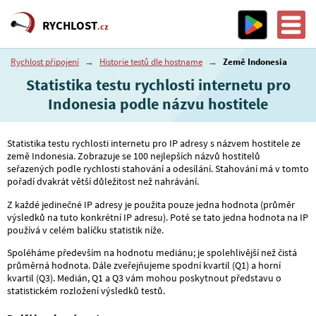
RYCHLOST
.cz
Rychlost připojení
→
Historie testů dle hostname
→
Země Indonesia
Statistika testu rychlosti internetu pro
Indonesia podle názvu hostitele
Statistika testu rychlosti internetu pro IP adresy s názvem hostitele ze
země Indonesia. Zobrazuje se 100 nejlepších názvů hostitelů
seřazených podle rychlosti stahování a odesílání. Stahování má v tomto
pořadí dvakrát větší důležitost než nahrávání.
Z každé jedinečné IP adresy je použita pouze jedna hodnota (průměr
výsledků na tuto konkrétní IP adresu). Poté se tato jedna hodnota na IP
používá v celém balíčku statistik níže.
Spoléháme především na hodnotu mediánu; je spolehlivější než čistá
průměrná hodnota. Dále zveřejňujeme spodní kvartil (Q1) a horní
kvartil (Q3). Medián, Q1 a Q3 vám mohou poskytnout představu o
statistickém rozložení výsledků testů.