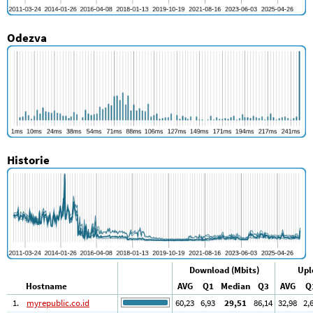
Odezva
Historie
Download (Mbits)
Upl
Hostname
AVG
Q1
Median
Q3
AVG
Q
1.
myrepublic.co.id
60
,23
6
,93
29
,51
86
,14
32
,98
2
,