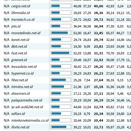
N/A
cergis.net.id
40
,06
37
,19
40
,06
42
,93
3
,24
2
,
N/A
lifemedia.id
28
,83
27
,29
28
,36
30
,14
19
,12
15
,
N/A
transtech.co.id
29
,72
24
,62
29
,72
34
,81
21
,18
20
,
N/A
jets.id
36
,94
36
,58
36
,94
37
,30
6
,53
6
,
N/A
moratelindo.net.id
52
,00
16
,47
32
,45
65
,37
49
,27
7
,
N/A
ksnet.net.id
29
,74
26
,83
29
,74
32
,64
14
,06
14
,
N/A
8bit.net.id
19
,30
9
,09
23
,81
23
,93
19
,69
5
,
N/A
fast.net.id
52
,03
13
,88
31
,31
70
,76
16
,93
2
,
N/A
greenet.id
29
,46
16
,57
22
,92
39
,08
17
,79
11
,
N/A
lexxadata.net.id
38
,92
21
,37
28
,26
55
,47
17
,08
8
,
N/A
hypernet.co.id
26
,23
24
,83
26
,23
27
,63
12
,88
10
,
N/A
fiber.net.id
25
,26
7
,54
27
,64
36
,16
9
,15
1
,
N/A
trimitra.net.id
21
,36
2
,97
25
,18
31
,56
14
,09
3
,
N/A
dreamers.id
27
,11
25
,28
27
,11
28
,94
5
,46
4
,
N/A
palapamedia.net.id
20
,19
20
,04
20
,19
20
,34
16
,46
14
,
N/A
ip-sdi-as56246.net.id
44
,66
12
,54
22
,74
65
,82
17
,61
7
,
N/A
wifian.id
20
,15
6
,79
20
,34
33
,58
19
,80
2
,
N/A
interkoneksimedia.co.id
20
,44
20
,09
20
,44
20
,80
12
,98
9
,
N/A
iforte.net.id
39
,22
10
,01
22
,72
55
,87
15
,28
4
,