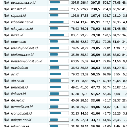
N/A
dewatanet.co.id
397
,5
286
,4
397
,5
508
,7
77
,63
48
,
N/A
wiz.net.id
230
,5
226
,2
230
,5
234
,8
63
,92
41
,
N/A
sbp.net.id
198
,8
37
,55
167
,4
328
,7
131
,0
3
,
N/A
viberlink.net.id
73
,14
13
,45
85
,91
132
,1
69
,35
4
,
N/A
rekayasa.co.id
78
,93
76
,01
78
,93
81
,86
71
,48
58
,
N/A
herza.id
83
,51
29
,25
79
,10
120
,5
84
,27
34
,
N/A
pdwnet.id
68
,56
62
,32
77
,51
79
,28
51
,64
34
,
N/A
transhybrid.net.id
79
,05
78
,29
79
,05
79
,81
1
,30
1
,
N/A
biofarma.co.id
35
,59
35
,32
35
,59
35
,85
88
,02
84
,
N/A
bestariwebhost.co.id
63
,95
55
,52
64
,87
72
,84
11
,56
9
,
N/A
masindo.id
36
,63
36
,63
36
,63
36
,63
51
,29
51
,
N/A
ac.id
79
,72
33
,52
58
,15
69
,99
8
,55
5
,
N/A
aio.co.id
44
,14
28
,82
45
,17
60
,49
40
,63
0
,
N/A
timornet.id
49
,01
41
,00
47
,73
55
,74
15
,87
11
,
N/A
link.net.id
47
,80
7
,78
51
,52
58
,36
8
,68
1
,
N/A
itn.net.id
40
,66
28
,16
33
,68
46
,17
32
,37
28
,
N/A
bcmedia.co.id
44
,28
36
,52
44
,06
51
,82
5
,47
4
,
N/A
iconpln.net.id
32
,13
14
,16
41
,86
43
,73
18
,25
3
,
N/A
palapa.net.id
31
,75
22
,51
33
,71
41
,96
23
,45
17
,
N/A
telnet.net.id
38
,58
28
,55
38
,58
48
,60
9
,49
9
,