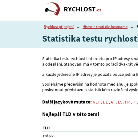
RYCHLOST
.cz
Rychlost připojení
→
Historie testů dle hostname
→
Statistika testu rychlos
Statistika testu rychlosti internetu pro IP adresy s
a odesílání. Stahování má v tomto pořadí dvakrát vět
Z každé jedinečné IP adresy je použita pouze jedna h
Spoléháme především na hodnotu mediánu; je spolehl
poskytnout představu o statistickém rozložení výsl
Další jazykové mutace:
NET
,
DE
,
AT
,
ES
,
FR
,
IT
Nejlepší TLD v této zemi
TLD
net.do