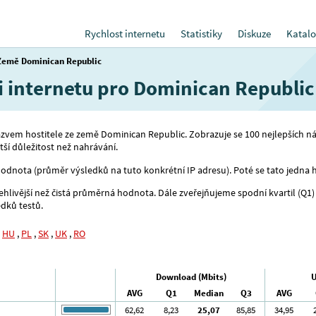
Rychlost internetu
Statistiky
Diskuze
Katalo
Země Dominican Republic
ti internetu pro Dominican Republic
 názvem hostitele ze země Dominican Republic. Zobrazuje se 100 nejlepších n
ší důležitost než nahrávání.
odnota (průměr výsledků na tuto konkrétní IP adresu). Poté se tato jedna ho
ivější než čistá průměrná hodnota. Dále zveřejňujeme spodní kvartil (Q1) 
edků testů.
,
HU
,
PL
,
SK
,
UK
,
RO
Download (Mbits)
U
AVG
Q1
Median
Q3
AVG
62
,62
8
,23
25
,07
85
,85
34
,95