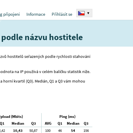
▾
g připojení
Informace
Přihlásit se
 podle názvu hostitele
ázvů hostitelů seřazených podle rychlosti stahování
dnota na IP používá v celém balíčku statistik níže.
a horní kvartil (Q3). Medián, Q1 a Q3 vám mohou
pload (Mbits)
Ping (ms)
Q1
Median
Q3
AVG
Q1
Median
Q3
2
,42
10
,43
50
,87
100
46
54
156