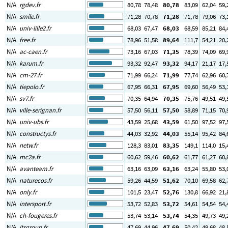
N/A
rgdev.fr
80
,78
78
,48
80
,78
83
,09
62
,04
59
,
N/A
smile.fr
71
,28
70
,78
71
,28
71
,78
79
,06
73
,
N/A
univ-lille2.fr
68
,03
67
,47
68
,03
68
,59
85
,21
84
,
N/A
free.fr
78
,96
51
,58
89
,64
111
,7
54
,21
20
,
N/A
ac-caen.fr
73
,16
67
,03
71
,35
78
,39
74
,09
69
,
N/A
karum.fr
93
,32
92
,47
93
,32
94
,17
21
,17
17
,
N/A
cm-27.fr
71
,99
66
,24
71
,99
77
,74
62
,96
60
,
N/A
tiepolo.fr
67
,95
66
,31
67
,95
69
,60
56
,49
53
,
N/A
sv7.fr
70
,35
64
,94
70
,35
75
,76
49
,51
49
,
N/A
ville-serignan.fr
57
,50
56
,11
57
,50
58
,89
71
,15
70
,
N/A
univ-ubs.fr
43
,59
25
,68
43
,59
61
,50
97
,52
97
,
N/A
constructys.fr
44
,03
32
,92
44
,03
55
,14
95
,42
84
,
N/A
netw.fr
128
,3
83
,01
83
,35
149
,1
114
,0
15
,
N/A
mc2a.fr
60
,62
59
,46
60
,62
61
,77
61
,27
60
,
N/A
avanteam.fr
63
,16
63
,09
63
,16
63
,24
55
,80
53
,
N/A
naturecos.fr
59
,26
44
,59
51
,62
70
,10
69
,58
62
,
N/A
only.fr
101
,5
23
,47
52
,76
130
,8
66
,92
21
,
N/A
intersport.fr
53
,72
52
,83
53
,72
54
,61
54
,54
54
,
N/A
ch-fougeres.fr
53
,74
53
,14
53
,74
54
,35
49
,73
49
,
N/A
itsgroup.fr
47
,69
44
,96
47
,69
50
,42
49
,68
48
,