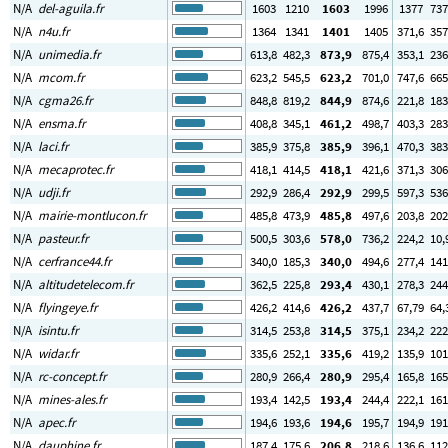
N/A
del-aguila.fr
1603
1210
1603
1996
1377
737
N/A
n4u.fr
1364
1341
1401
1405
371
,6
357
N/A
unimedia.fr
613
,8
482
,3
873
,9
875
,4
353
,1
236
N/A
mcom.fr
623
,2
545
,5
623
,2
701
,0
747
,6
665
N/A
cgma26.fr
848
,8
819
,2
844
,9
874
,6
221
,8
183
N/A
ensma.fr
408
,8
345
,1
461
,2
498
,7
403
,3
283
N/A
laci.fr
385
,9
375
,8
385
,9
396
,1
470
,3
383
N/A
mecaprotec.fr
418
,1
414
,5
418
,1
421
,6
371
,3
306
N/A
udji.fr
292
,9
286
,4
292
,9
299
,5
597
,3
536
N/A
mairie-montlucon.fr
485
,8
473
,9
485
,8
497
,6
203
,8
202
N/A
pasteur.fr
500
,5
303
,6
578
,0
736
,2
224
,2
10
,
N/A
cerfrance44.fr
340
,0
185
,3
340
,0
494
,6
277
,4
141
N/A
altitudetelecom.fr
362
,5
225
,8
293
,4
430
,1
278
,3
244
N/A
flyingeye.fr
426
,2
414
,6
426
,2
437
,7
67
,79
64
,
N/A
isintu.fr
314
,5
253
,8
314
,5
375
,1
234
,2
222
N/A
widar.fr
335
,6
252
,1
335
,6
419
,2
135
,9
101
N/A
rc-concept.fr
280
,9
266
,4
280
,9
295
,4
165
,8
165
N/A
mines-ales.fr
193
,4
142
,5
193
,4
244
,4
222
,1
161
N/A
apec.fr
194
,6
193
,6
194
,6
195
,7
194
,9
191
N/A
dauphine.fr
187
,4
175
,6
206
,8
218
,6
136
,6
112