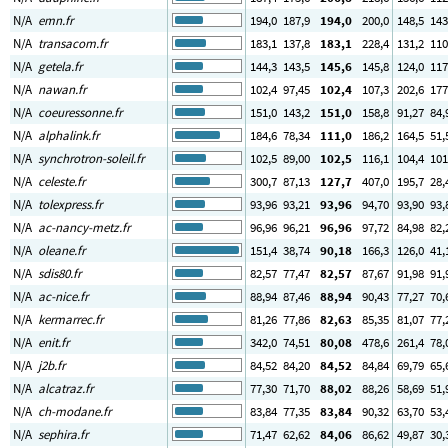
N/A
emn.fr
194
,0
187
,9
194
,0
200
,0
148
,5
143
N/A
transacom.fr
183
,1
137
,8
183
,1
228
,4
131
,2
110
N/A
getela.fr
144
,3
143
,5
145
,6
145
,8
124
,0
117
N/A
nawan.fr
102
,4
97
,45
102
,4
107
,3
202
,6
177
N/A
coeuressonne.fr
151
,0
143
,2
151
,0
158
,8
91
,27
84
,
N/A
alphalink.fr
184
,6
78
,34
111
,0
186
,2
164
,5
51
,
N/A
synchrotron-soleil.fr
102
,5
89
,00
102
,5
116
,1
104
,4
101
N/A
celeste.fr
300
,7
87
,13
127
,7
407
,0
195
,7
28
,
N/A
tolexpress.fr
93
,96
93
,21
93
,96
94
,70
93
,90
93
,
N/A
ac-nancy-metz.fr
96
,96
96
,21
96
,96
97
,72
84
,98
82
,
N/A
oleane.fr
151
,4
38
,74
90
,18
166
,3
126
,0
41
,
N/A
sdis80.fr
82
,57
77
,47
82
,57
87
,67
91
,98
91
,
N/A
ac-nice.fr
88
,94
87
,46
88
,94
90
,43
77
,27
70
,
N/A
kermarrec.fr
81
,26
77
,86
82
,63
85
,35
81
,07
77
,
N/A
enit.fr
342
,0
74
,51
80
,08
478
,6
261
,4
78
,
N/A
j2b.fr
84
,52
84
,20
84
,52
84
,84
69
,79
65
,
N/A
alcatraz.fr
77
,30
71
,70
88
,02
88
,26
58
,69
51
,
N/A
ch-modane.fr
83
,84
77
,35
83
,84
90
,32
63
,70
53
,
N/A
sephira.fr
71
,47
62
,62
84
,06
86
,62
49
,87
30
,