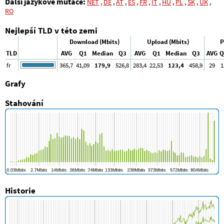
Další jazykové mutace:
NET
,
DE
,
AT
,
ES
,
FR
,
IT
,
HU
,
PL
,
SK
,
UK
,
RO
Nejlepší TLD v této zemi
Download (Mbits)
Upload (Mbits)
P
TLD
AVG
Q1
Median
Q3
AVG
Q1
Median
Q3
AVG
Q
fr
365
,7
41
,09
179
,9
526
,8
283
,4
22
,53
123
,4
458
,9
29
1
Grafy
Stahování
Historie