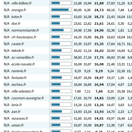
N/A
ville-billere.fr
21
,88
15
,94
21
,88
27
,83
11
,20
8
,
N/A
orange.fr
40
,95
6
,39
24
,73
49
,18
7
,48
1
,
N/A
tutor.fr
15
,63
10
,38
18
,73
22
,43
16
,04
13
,
N/A
iloe.fr
23
,61
22
,62
23
,61
24
,61
5
,30
5
,
N/A
normannisante.fr
24
,96
17
,56
24
,96
32
,36
1
,81
1
,
N/A
ch-hautanjou.fr
16
,25
15
,86
16
,25
16
,63
18
,04
18
,
N/A
cassis.fr
15
,35
13
,07
15
,35
17
,64
16
,71
16
,
N/A
teknik.fr
16
,02
11
,14
16
,02
20
,90
14
,64
9
,
N/A
ac-versailles.fr
38
,93
17
,34
17
,75
49
,93
37
,46
9
,
N/A
ecole-navale.fr
16
,08
10
,67
16
,08
21
,48
13
,31
11
,
N/A
norevie.fr
9
,19
9
,15
9
,19
9
,24
22
,30
15
,
N/A
forissier.fr
18
,97
18
,56
18
,97
19
,37
1
,50
1
,
N/A
eschau.fr
16
,94
16
,85
16
,94
17
,04
4
,87
2
,
N/A
ville-selestat.fr
7
,66
7
,11
7
,66
8
,20
20
,38
19
,
N/A
cournon-auvergne.fr
17
,61
10
,74
14
,82
23
,09
2
,24
1
,
N/A
loria.fr
13
,26
12
,05
13
,26
14
,47
3
,63
3
,
N/A
asn.fr
13
,93
13
,16
13
,93
14
,70
2
,15
1
,
N/A
rezaxess.fr
31
,60
10
,43
14
,01
43
,97
16
,40
1
,
N/A
uesas.fr
10
,87
10
,36
10
,87
11
,38
7
,67
6
,
N/A
lesclayessousbois.fr
9
,07
1
,16
9
,25
17
,16
8
,95
0
,