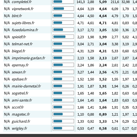
N/A
completel.fr
141
,3
2
,88
5
,09
211
,6
32
,98
1
,
N/A
vipnetwork.fr
4
,64
3
,19
4
,64
6
,09
1
,79
1
,
N/A
blnt.fr
4
,64
4
,50
4
,64
4
,79
1
,70
1
,
N/A
sujets-libres.fr
4
,71
4
,61
4
,71
4
,81
0
,83
0
,
N/A
fusedalumina.fr
3
,17
2
,72
3
,05
3
,50
3
,36
2
,
N/A
spieidf.fr
2
,23
1
,98
1
,99
2
,77
5
,02
4
,
N/A
telmat-net.fr
3
,04
2
,71
3
,04
3
,38
3
,19
2
,
N/A
biegel.fr
4
,31
3
,29
4
,31
5
,33
0
,60
0
,
N/A
imprimerie-garlan.fr
2
,13
1
,58
2
,13
2
,67
2
,87
2
,
N/A
epernay.fr
2
,24
1
,86
2
,24
2
,61
2
,42
2
,
N/A
sewan.fr
3
,27
1
,44
2
,56
4
,75
2
,21
0
,
N/A
epdsae.fr
1
,52
1
,50
1
,52
1
,55
1
,97
1
,
N/A
mairie-darnetal.fr
1
,91
1
,87
1
,91
1
,94
0
,26
0
,
N/A
sogetrel.fr
1
,65
1
,48
1
,65
1
,82
0
,63
0
,
N/A
ami-sante.fr
1
,64
1
,45
1
,64
1
,83
0
,63
0
,
N/A
sccnf.fr
1
,66
1
,41
1
,66
1
,91
0
,35
0
,
N/A
magetec.fr
1
,10
0
,88
0
,89
1
,21
1
,97
1
,
N/A
guichard.fr
1
,33
0
,92
1
,33
1
,74
0
,29
0
,
N/A
wrigley.fr
0
,53
0
,47
0
,58
0
,61
0
,17
0
,0