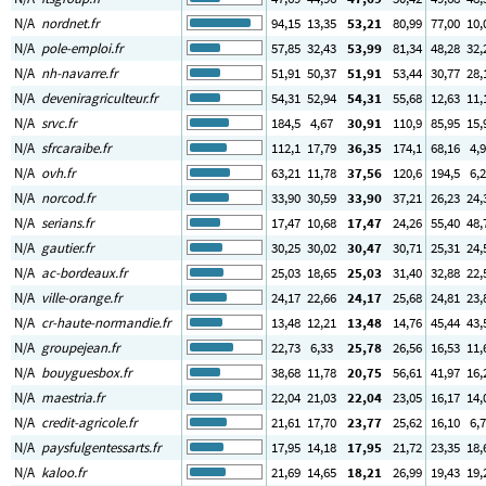
N/A
nordnet.fr
94
,15
13
,35
53
,21
80
,99
77
,00
10
,
N/A
pole-emploi.fr
57
,85
32
,43
53
,99
81
,34
48
,28
32
,
N/A
nh-navarre.fr
51
,91
50
,37
51
,91
53
,44
30
,77
28
,
N/A
deveniragriculteur.fr
54
,31
52
,94
54
,31
55
,68
12
,63
11
,
N/A
srvc.fr
184
,5
4
,67
30
,91
110
,9
85
,95
15
,
N/A
sfrcaraibe.fr
112
,1
17
,79
36
,35
174
,1
68
,16
4
,
N/A
ovh.fr
63
,21
11
,78
37
,56
120
,6
194
,5
6
,
N/A
norcod.fr
33
,90
30
,59
33
,90
37
,21
26
,23
24
,
N/A
serians.fr
17
,47
10
,68
17
,47
24
,26
55
,40
48
,
N/A
gautier.fr
30
,25
30
,02
30
,47
30
,71
25
,31
24
,
N/A
ac-bordeaux.fr
25
,03
18
,65
25
,03
31
,40
32
,88
22
,
N/A
ville-orange.fr
24
,17
22
,66
24
,17
25
,68
24
,81
23
,
N/A
cr-haute-normandie.fr
13
,48
12
,21
13
,48
14
,76
45
,44
43
,
N/A
groupejean.fr
22
,73
6
,33
25
,78
26
,56
16
,53
11
,
N/A
bouyguesbox.fr
38
,68
11
,78
20
,75
56
,61
41
,97
16
,
N/A
maestria.fr
22
,04
21
,03
22
,04
23
,05
16
,17
14
,
N/A
credit-agricole.fr
21
,61
17
,70
23
,77
25
,62
16
,10
6
,
N/A
paysfulgentessarts.fr
17
,95
14
,18
17
,95
21
,72
23
,35
18
,
N/A
kaloo.fr
21
,69
14
,65
18
,21
26
,99
19
,43
19
,