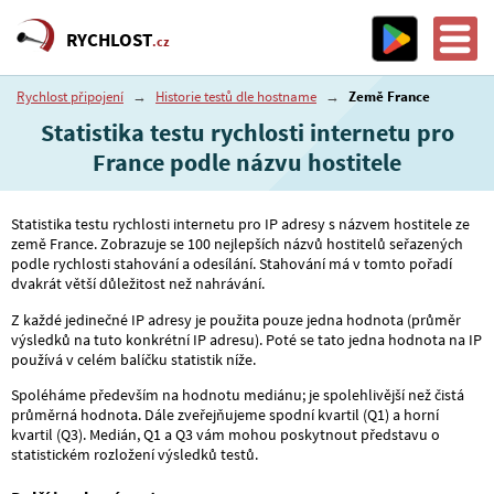
RYCHLOST
.cz
Rychlost připojení
→
Historie testů dle hostname
→
Země France
Statistika testu rychlosti internetu pro
France podle názvu hostitele
Statistika testu rychlosti internetu pro IP adresy s názvem hostitele ze
země France. Zobrazuje se 100 nejlepších názvů hostitelů seřazených
podle rychlosti stahování a odesílání. Stahování má v tomto pořadí
dvakrát větší důležitost než nahrávání.
Z každé jedinečné IP adresy je použita pouze jedna hodnota (průměr
výsledků na tuto konkrétní IP adresu). Poté se tato jedna hodnota na IP
používá v celém balíčku statistik níže.
Spoléháme především na hodnotu mediánu; je spolehlivější než čistá
průměrná hodnota. Dále zveřejňujeme spodní kvartil (Q1) a horní
kvartil (Q3). Medián, Q1 a Q3 vám mohou poskytnout představu o
statistickém rozložení výsledků testů.