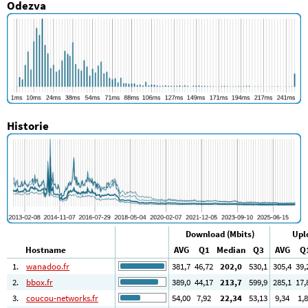
Odezva
Historie
Download (Mbits)
Upl
Hostname
AVG
Q1
Median
Q3
AVG
Q
1.
wanadoo.fr
381
,7
46
,72
202
,0
530
,1
305
,4
39
,
2.
bbox.fr
389
,0
44
,17
213
,7
599
,9
285
,1
17
,
3.
coucou-networks.fr
54
,00
7
,92
22
,34
53
,13
9
,34
1
,