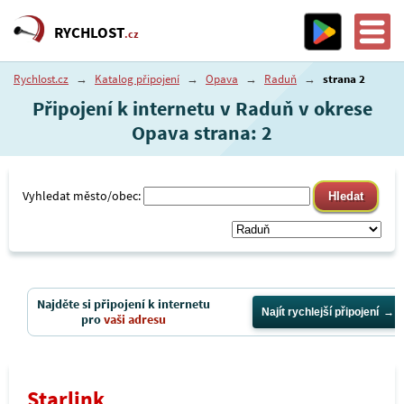
RYCHLOST
.cz
Rychlost.cz
→
Katalog připojení
→
Opava
→
Raduň
→
strana 2
Připojení k internetu v Raduň v okrese
Opava strana: 2
Vyhledat město/obec:
Najděte si připojení k internetu
Najít rychlejší připojení
pro
vaši adresu
Starlink