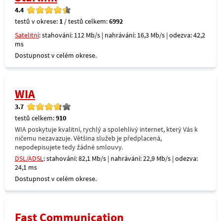
4.4
testů v okrese:
1
/ testů celkem:
6992
Satelitní
: stahování: 112 Mb/s | nahrávání: 16,3 Mb/s | odezva: 42,2
ms
Dostupnost v celém okrese.
WIA
3.7
testů celkem:
910
WIA poskytuje kvalitní, rychlý a spolehlivý internet, který Vás k
ničemu nezavazuje. Většina služeb je předplacená,
nepodepisujete tedy žádné smlouvy.
DSL/ADSL
: stahování: 82,1 Mb/s | nahrávání: 22,9 Mb/s | odezva:
24,1 ms
Dostupnost v celém okrese.
Fast Communication