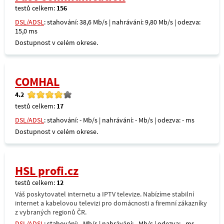
testů celkem:
156
DSL/ADSL
: stahování: 38,6 Mb/s | nahrávání: 9,80 Mb/s | odezva:
15,0 ms
Dostupnost v celém okrese.
COMHAL
4.2
testů celkem:
17
DSL/ADSL
: stahování: - Mb/s | nahrávání: - Mb/s | odezva: - ms
Dostupnost v celém okrese.
HSL profi.cz
testů celkem:
12
Váš poskytovatel internetu a IPTV televize. Nabízíme stabilní
internet a kabelovou televizi pro domácnosti a firemní zákazníky
z vybraných regionů ČR.
DSL/ADSL
: stahování: - Mb/s | nahrávání: - Mb/s | odezva: - ms