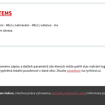
STEMS
ní: - Mb/s | nahrávání: - Mb/s | odezva: - ms
m okrese.
acenéno zápisu a dalších parametrů (do kterých může patřit stav nahrání log
a vyplněná lokální pusobnost v dané obci. Zkuste
speedtest
na rychlost.cz.
am Haken
, všechna práva vyhrazena,
kontakt
,
podmínky užití
.| Informace js