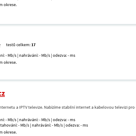
m okrese.
testů celkem:
17
ní: - Mb/s | nahrávání: - Mb/s | odezva: - ms
m okrese.
cz
nternetu a IPTV televize. Nabízíme stabilní internet a kabelovou televizi pr
ní: - Mb/s | nahrávání: - Mb/s | odezva: - ms
 stahování: - Mb/s | nahrávání: - Mb/s | odezva: - ms
m okrese.