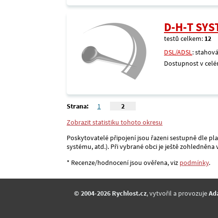
D-H-T SY
testů celkem:
12
DSL/ADSL
: stahová
Dostupnost v celé
Strana:
1
2
Zobrazit statistiku tohoto okresu
Poskytovatelé připojení jsou řazeni sestupně dle pl
systému, atd.). Při vybrané obci je ještě zohledněn
* Recenze/hodnocení jsou ověřena, viz
podmínky
.
© 2004-2026 Rychlost.cz
, vytvořil a provozuje
Ad