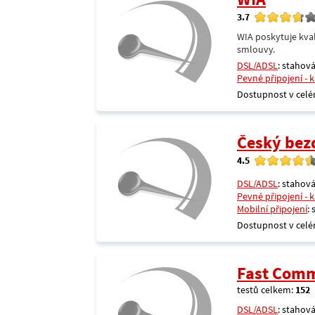
3.7
WIA poskytuje kval
smlouvy.
DSL/ADSL
: stahová
Pevné připojení - 
Dostupnost v celé
Český bezdr
4.5
DSL/ADSL
: stahová
Pevné připojení - 
Mobilní připojení
:
Dostupnost v celé
Fast Comm
testů celkem:
152
DSL/ADSL
: stahová