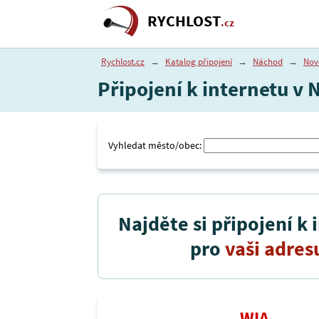
RYCHLOST
.cz
Rychlost.cz
→
Katalog připojení
→
Náchod
→
Nov
Připojení k internetu v 
Vyhledat město/obec:
Najděte si připojení k 
pro
vaši adres
WIA