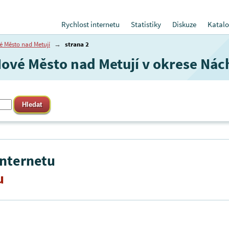
Rychlost internetu
Statistiky
Diskuze
Katalo
é Město nad Metují
→
strana 2
Nové Město nad Metují v okrese Nác
internetu
u