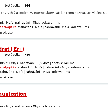
testů celkem:
964
itní, rychlý a spolehlivý internet, který Vás k ničemu nezavazuje. Většina s
ní: - Mb/s | nahrávání: - Mb/s | odezva: - ms
kabel/optika
: stahování: - Mb/s | nahrávání: - Mb/s | odezva: - ms
m okrese.
át ( Eri )
testů celkem:
446
ní: 89,1 Mb/s | nahrávání: 13,8 Mb/s | odezva: 14,0 ms
kabel/optika
: stahování: - Mb/s | nahrávání: - Mb/s | odezva: - ms
 stahování: - Mb/s | nahrávání: - Mb/s | odezva: - ms
m okrese.
unication
ní: - Mb/s | nahrávání: - Mb/s | odezva: - ms