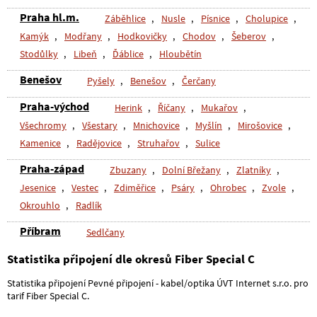
Praha hl.m.
Záběhlice
,
Nusle
,
Písnice
,
Cholupice
,
Kamýk
,
Modřany
,
Hodkovičky
,
Chodov
,
Šeberov
,
Stodůlky
,
Libeň
,
Ďáblice
,
Hloubětín
Benešov
Pyšely
,
Benešov
,
Čerčany
Praha-východ
Herink
,
Říčany
,
Mukařov
,
Všechromy
,
Všestary
,
Mnichovice
,
Myšlín
,
Mirošovice
,
Kamenice
,
Radějovice
,
Struhařov
,
Sulice
Praha-západ
Zbuzany
,
Dolní Břežany
,
Zlatníky
,
Jesenice
,
Vestec
,
Zdiměřice
,
Psáry
,
Ohrobec
,
Zvole
,
Okrouhlo
,
Radlík
Příbram
Sedlčany
Statistika připojení dle okresů Fiber Special C
Statistika připojení Pevné připojení - kabel/optika ÚVT Internet s.r.o. pro
tarif Fiber Special C.