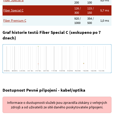
Fiber Special B
5,0 ms
200
100
126 /
115 /
Fiber Special C
5,7 ms
300
150
920 /
354 /
Fiber Premium C
1,0 ms
1000
500
Graf historie testů Fiber Special C (seskupeno po 7
dnech)
Dostupnost Pevné připojení - kabel/optika
Informace o dustupnosti služeb jsou zpravidla získány z veřejných
zdrojů a od uživatelů ze sítě daného poskytovatele připojení.