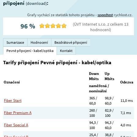
připojení
:
(download)
Grafy vychází ze statistik tohoto projektu -
speedtest
rychlost.cz.
(
ÚVT Internet s.r.o.
z celkem
13
96
%
hodnocení
)
Sumarizace
Hodnocení
Bezdrátové připojení
Pevné připojení - kabel/optika
Kontakt
Tarify připojení Pevné připojení - kabel/optika
Down
Up
Mbits
Mbits
Označení
Odezva
naměřená /
nominální
365 /
98,9 /
Fiber Start
11,0 ms
60,0
60,0
260 /
82,9 /
Fiber Premium A
7,1 ms
100
100
94,3 /
94,3 /
Fiber Special A
4,0 ms
100
60,0
25,4 /
38,8 /