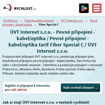
RYCHLOST
.cz
Rychlost.cz
→
Poskytovatelé připojení
→
ÚVT Internet s.r.o.
→
Pevné
připojení - kabel/optika
→
Fiber Special C
ÚVT Internet s.r.o. - Pevné připojení -
kabel/optika / Pevné připojení -
kabel/optika tarif Fiber Special C / ÚVT
Internet s.r.o.
Poskytovatel připojení ÚVT Internet s.r.o. poskytuje připojení přes
bezdrátové připojení, pevné připojení - kabel/optika. Tato firma má
sídlo v obci/městě Jesenice - Zdiměřice a poskytuje připojení v okresech
Praha hl.m., Benešov, Kolín, Nymburk, Praha-východ, Praha-západ,
Příbram. Detailní statistiky testů můžete nalézt níže.
Najděte si připojení k internetu
Najít rychlejší připojení
pro
vaši adresu
Jak si stojí ÚVT Internet s.r.o. v testech rychlosti