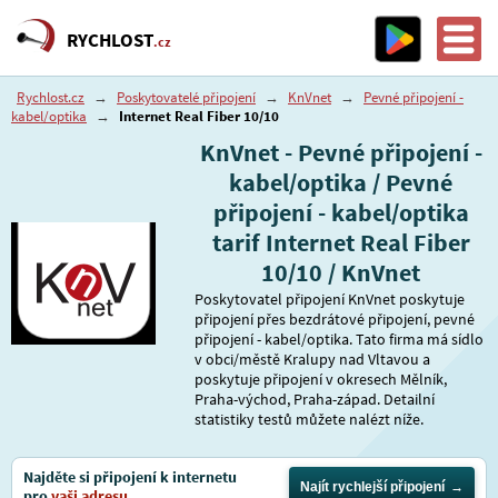
RYCHLOST
.cz
Rychlost.cz
→
Poskytovatelé připojení
→
KnVnet
→
Pevné připojení -
kabel/optika
→
Internet Real Fiber 10/10
KnVnet - Pevné připojení -
kabel/optika / Pevné
připojení - kabel/optika
tarif Internet Real Fiber
10/10 / KnVnet
Poskytovatel připojení KnVnet poskytuje
připojení přes bezdrátové připojení, pevné
připojení - kabel/optika. Tato firma má sídlo
v obci/městě Kralupy nad Vltavou a
poskytuje připojení v okresech Mělník,
Praha-východ, Praha-západ. Detailní
statistiky testů můžete nalézt níže.
Najděte si připojení k internetu
Najít rychlejší připojení
pro
vaši adresu