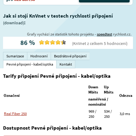
Jak si stojí KnVnet v testech rychlosti připojení
:
(download)
Grafy vychází ze statistik tohoto projektu -
speedtest
rychlost.cz.
86
%
(
KnVnet
z celkem
5
hodnocení
)
Sumarizace
Hodnocení
Bezdrátové připojení
Pevné připojení - kabel/optika
Kontakt
Tarify připojení Pevné připojení - kabel/optika
Down
Up
Mbits
Mbits
Označení
Odezva
naměřená /
nominální
969 /
534 /
Real Fiber 250
3,0 ms
250
250
Dostupnost Pevné připojení - kabel/optika