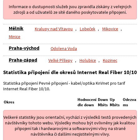
Informace o dustupnosti služeb jsou zpravidla získány z veřejných
zdrojů a od uživatelů ze sítě daného poskytovatele připojení.
Mělník
Kralupy nad Vltavou
,
Lobeček
,
Mikovice
,
Minice
Praha-východ
Odolena Voda
Praha-západ
Velké Přílepy
,
Holubice
,
Kozinec
Statistika připojení dle okresů Internet Real Fiber 10/10
Statistika připojení Pevné připojení - kabel/optika KnVnet pro tarif
Internet Real Fiber 10/10.
Hodnocení
Down
Up
Odezva
Okres
dle down
Mbits
Mbits
ms
Veškeré statistiky jsou orientační, vychází z výsledků testů provedených
návštěvníky tohoto webu. Výsledky mohou být ovlivněny jak kvalitou
připojení tak i hardwarovými a softwarovými vlivy na straně
návštěvníka či dalšími nezjistitelnými vlivy.