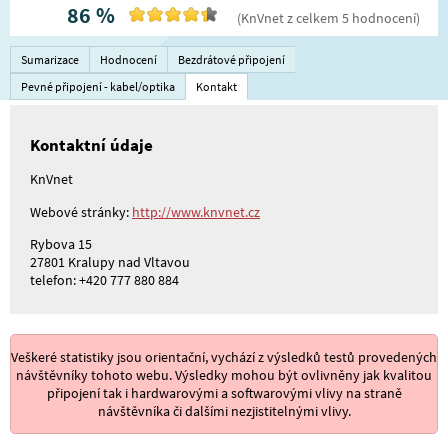
86
%
(
KnVnet
z celkem
5
hodnocení
)
Sumarizace
Hodnocení
Bezdrátové připojení
Pevné připojení - kabel/optika
Kontakt
Kontaktní údaje
KnVnet
Webové stránky:
http://www.knvnet.cz
Rybova 15
27801 Kralupy nad Vltavou
telefon: +420 777 880 884
Veškeré statistiky jsou orientační, vychází z výsledků testů provedených
návštěvníky tohoto webu. Výsledky mohou být ovlivněny jak kvalitou
připojení tak i hardwarovými a softwarovými vlivy na straně
návštěvníka či dalšími nezjistitelnými vlivy.