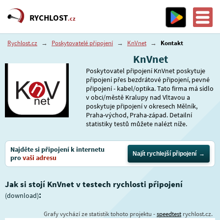
RYCHLOST
.cz
Rychlost.cz
→
Poskytovatelé připojení
→
KnVnet
→
Kontakt
KnVnet
Poskytovatel připojení KnVnet poskytuje
připojení přes bezdrátové připojení, pevné
připojení - kabel/optika. Tato firma má sídlo
v obci/městě Kralupy nad Vltavou a
poskytuje připojení v okresech Mělník,
Praha-východ, Praha-západ. Detailní
statistiky testů můžete nalézt níže.
Najděte si připojení k internetu
Najít rychlejší připojení
pro
vaši adresu
Jak si stojí KnVnet v testech rychlosti připojení
:
(download)
Grafy vychází ze statistik tohoto projektu -
speedtest
rychlost.cz.