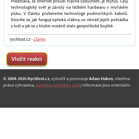
Představa, že internet proudí hlavně vzduchem, je mýtus. Celý
technologický svět je závislý na těžkém hardwaru v mořském
písku. V článku probereme technologii podmořských kabelů.
Dozvíte se, jak fungují optická vlákna, co obnáší jejich pokládka
z lodí a jak se z hlubin oceánů stalo geopolitické bojiště.
rychlost.cz -
články
© 2004-2026 Rychlost.cz
, vytvořil a provozuje
Adam Haken
, všechna
práva vyhrazena,
kontakt
,
podmínky užití
.| Informace jsou orientační.